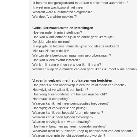
Ik heb me ooit geregistreerd maar kan nu niet meer aanmelden!?
Ik weet mijn wachtwoord niet meer!
Waarom word ik automatisch afgemeld?
Wat doet "verwijder cookies"?
Gebruikersvoorkeuren en instellingen
Hoe verander ik mijn instellingen?
Hoe kan ik onzichtbaar zijn in de online gebruikers lijst?
De tijden zijn niet correct!
Ik wijzigde de tijdzone, maar de tijd is nog steeds verkeerd!
Mijn taal zit niet in de lijst!
Wat zijn de afbeeldingen naast mijn gebruikersnaam?
Hoe kan ik een avatar instellen?
Wat is mijn rang en hoe verander ik mijn rang?
Wanneer ik op de e-maillink van een gebruiker klik, moet ik me aanme
Vragen in verband met het plaatsen van berichten
Hoe plaats ik een onderwerp in een forum of maak een reactie?
Hoe wijzig of verwijder ik een bericht?
Hoe voeg ik een onderschrift toe aan mijn bericht?
Hoe maak ik een peiling?
Waarom kan ik niet meer peilingsopties toevoegen?
Hoe wijzig of verwijder ik een peiling?
Waarom kan ik een bepaald forum niet openen?
Waarom kan ik geen bijlagen toevoegen?
Waarom ontving ik een waarschuwing?
Hoe kan ik berichten aan een moderator melden?
Waarvoor dient de "Opslaan"-knop bij het plaatsen van een bericht?
Waarom moet mijn bericht goedgekeurd worden?