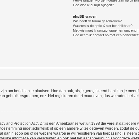
Welke bijlagen worden toegestaan op dit fo
Hoe vind ik al mijn bijlagen?
phpBB vragen
Wie heeft dit forum geschreven?
Waarom is de optie X niet beschikbaar?
Met wie moet ik contact opnemen omtrent mis
Hoe neem ik contact op met een beheerder
 zijn om berichten te plaatsen. Hoe dan ook, als je geregistreerd bent kun je meer
 van gebruikersgroepen, enz. Het registreren duurt maar even, dus we raden het ze
acy and Protection Act". Dit is een Amerikaanse wet uit 1998 die vereist dat ieder
 toestemming moet schriftelijk of op een andere wijze gegeven worden, zodat de 
et al dan niet op jou of de website waarop je wil registreren van toepassing is, nee
lijke informatie kan verschaffen en ook niet het aanspreekpunt is voor deze wetge