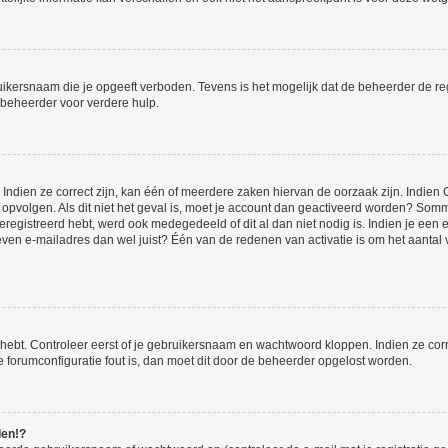
ikersnaam die je opgeeft verboden. Tevens is het mogelijk dat de beheerder de regi
beheerder voor verdere hulp.
ndien ze correct zijn, kan één of meerdere zaken hiervan de oorzaak zijn. Indien C
es opvolgen. Als dit niet het geval is, moet je account dan geactiveerd worden? S
geregistreerd hebt, werd ook medegedeeld of dit al dan niet nodig is. Indien je een
ven e-mailadres dan wel juist? Één van de redenen van activatie is om het aantal va
 hebt. Controleer eerst of je gebruikersnaam en wachtwoord kloppen. Indien ze cor
 de forumconfiguratie fout is, dan moet dit door de beheerder opgelost worden.
den!?