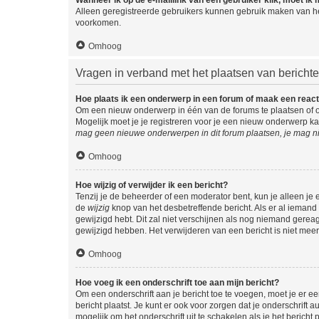
Alleen geregistreerde gebruikers kunnen gebruik maken van he
voorkomen.
Omhoog
Vragen in verband met het plaatsen van bericht
Hoe plaats ik een onderwerp in een forum of maak een react
Om een nieuw onderwerp in één van de forums te plaatsen of 
Mogelijk moet je je registreren voor je een nieuw onderwerp k
mag geen nieuwe onderwerpen in dit forum plaatsen, je mag ni
Omhoog
Hoe wijzig of verwijder ik een bericht?
Tenzij je de beheerder of een moderator bent, kun je alleen je 
de
wijzig
knop van het desbetreffende bericht. Als er al iemand o
gewijzigd hebt. Dit zal niet verschijnen als nog niemand gere
gewijzigd hebben. Het verwijderen van een bericht is niet mee
Omhoog
Hoe voeg ik een onderschrift toe aan mijn bericht?
Om een onderschrift aan je bericht toe te voegen, moet je er ee
bericht plaatst. Je kunt er ook voor zorgen dat je onderschrift 
mogelijk om het onderschrift uit te schakelen als je het bericht p