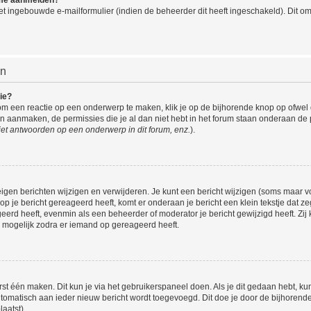
t ingebouwde e-mailformulier (indien de beheerder dit heeft ingeschakeld). Dit o
en
ie?
om een reactie op een onderwerp te maken, klik je op de bijhorende knop op ofwe
an aanmaken, de permissies die je al dan niet hebt in het forum staan onderaan de
et antwoorden op een onderwerp in dit forum, enz.
).
eigen berichten wijzigen en verwijderen. Je kunt een bericht wijzigen (soms maar voo
p je bericht gereageerd heeft, komt er onderaan je bericht een klein tekstje dat ze
ageerd heeft, evenmin als een beheerder of moderator je bericht gewijzigd heeft. 
r mogelijk zodra er iemand op gereageerd heeft.
rst één maken. Dit kun je via het gebruikerspaneel doen. Als je dit gedaan hebt, ku
automatisch aan ieder nieuw bericht wordt toegevoegd. Dit doe je door de bijhorende 
laatst).