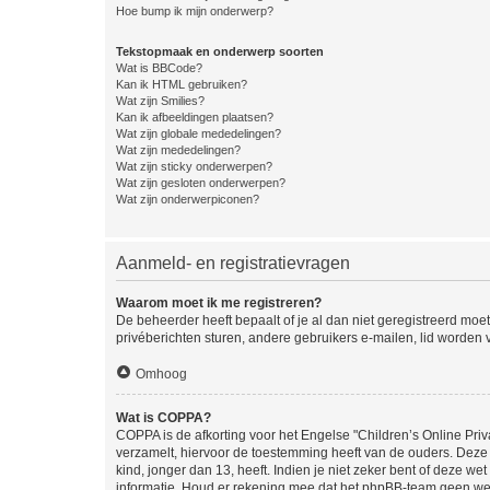
Hoe bump ik mijn onderwerp?
Tekstopmaak en onderwerp soorten
Wat is BBCode?
Kan ik HTML gebruiken?
Wat zijn Smilies?
Kan ik afbeeldingen plaatsen?
Wat zijn globale mededelingen?
Wat zijn mededelingen?
Wat zijn sticky onderwerpen?
Wat zijn gesloten onderwerpen?
Wat zijn onderwerpiconen?
Aanmeld- en registratievragen
Waarom moet ik me registreren?
De beheerder heeft bepaalt of je al dan niet geregistreerd moet
privéberichten sturen, andere gebruikers e-mailen, lid worden
Omhoog
Wat is COPPA?
COPPA is de afkorting voor het Engelse "Children’s Online Priv
verzamelt, hiervoor de toestemming heeft van de ouders. Deze
kind, jonger dan 13, heeft. Indien je niet zeker bent of deze w
informatie. Houd er rekening mee dat het phpBB-team geen wette