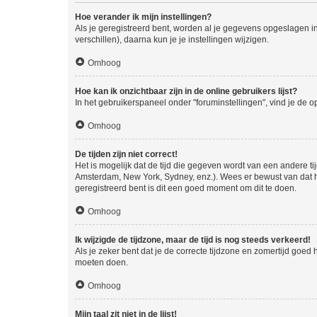
Hoe verander ik mijn instellingen?
Als je geregistreerd bent, worden al je gegevens opgeslagen i
verschillen), daarna kun je je instellingen wijzigen.
Omhoog
Hoe kan ik onzichtbaar zijn in de online gebruikers lijst?
In het gebruikerspaneel onder "foruminstellingen", vind je de o
Omhoog
De tijden zijn niet correct!
Het is mogelijk dat de tijd die gegeven wordt van een andere ti
Amsterdam, New York, Sydney, enz.). Wees er bewust van dat he
geregistreerd bent is dit een goed moment om dit te doen.
Omhoog
Ik wijzigde de tijdzone, maar de tijd is nog steeds verkeerd!
Als je zeker bent dat je de correcte tijdzone en zomertijd goed
moeten doen.
Omhoog
Mijn taal zit niet in de lijst!