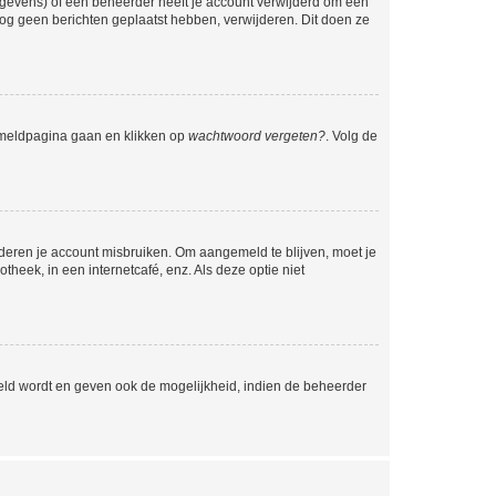
egevens) of een beheerder heeft je account verwijderd om één
e nog geen berichten geplaatst hebben, verwijderen. Dit doen ze
anmeldpagina gaan en klikken op
wachtwoord vergeten?
. Volg de
nderen je account misbruiken. Om aangemeld te blijven, moet je
theek, in een internetcafé, enz. Als deze optie niet
eld wordt en geven ook de mogelijkheid, indien de beheerder