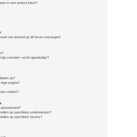
pen in een andere kleur?
n!
nhoud van iemand op dit forum ontvangen!
st?
ijn vrienden- en/of vijandenlijst?
ltaten op?
 lege pagina?
erpen vinden?
s
en abonnement?
stellen op specifieke onderwerpen?
tellen op specifieke forums?