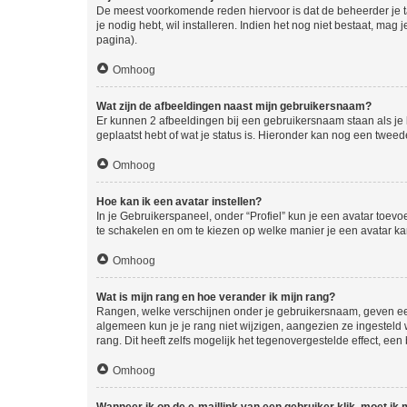
De meest voorkomende reden hiervoor is dat de beheerder je taal 
je nodig hebt, wil installeren. Indien het nog niet bestaat, m
pagina).
Omhoog
Wat zijn de afbeeldingen naast mijn gebruikersnaam?
Er kunnen 2 afbeeldingen bij een gebruikersnaam staan als je be
geplaatst hebt of wat je status is. Hieronder kan nog een tweed
Omhoog
Hoe kan ik een avatar instellen?
In je Gebruikerspaneel, onder “Profiel” kun je een avatar toev
te schakelen en om te kiezen op welke manier je een avatar ka
Omhoog
Wat is mijn rang en hoe verander ik mijn rang?
Rangen, welke verschijnen onder je gebruikersnaam, geven een 
algemeen kun je je rang niet wijzigen, aangezien ze ingestel
rang. Dit heeft zelfs mogelijk het tegenovergestelde effect, e
Omhoog
Wanneer ik op de e-maillink van een gebruiker klik, moet i