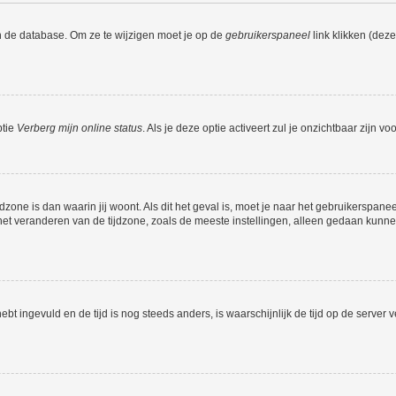
n de database. Om ze te wijzigen moet je op de
gebruikerspaneel
link klikken (dez
ptie
Verberg mijn online status
. Als je deze optie activeert zul je onzichtbaar zijn 
jdzone is dan waarin jij woont. Als dit het geval is, moet je naar het gebruikerspan
t veranderen van de tijdzone, zoals de meeste instellingen, alleen gedaan kunnen
 hebt ingevuld en de tijd is nog steeds anders, is waarschijnlijk de tijd op de serv