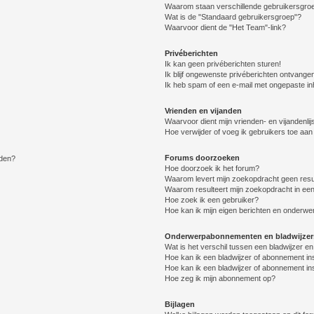
Waarom staan verschillende gebruikersgroe
Wat is de "Standaard gebruikersgroep"?
Waarvoor dient de "Het Team"-link?
Privéberichten
Ik kan geen privéberichten sturen!
Ik blijf ongewenste privéberichten ontvange
Ik heb spam of een e-mail met ongepaste i
Vrienden en vijanden
Waarvoor dient mijn vrienden- en vijandenlij
Hoe verwijder of voeg ik gebruikers toe aan m
Forums doorzoeken
lden?
Hoe doorzoek ik het forum?
Waarom levert mijn zoekopdracht geen resu
Waarom resulteert mijn zoekopdracht in een
Hoe zoek ik een gebruiker?
Hoe kan ik mijn eigen berichten en onderw
Onderwerpabonnementen en bladwijzer
Wat is het verschil tussen een bladwijzer 
Hoe kan ik een bladwijzer of abonnement in
Hoe kan ik een bladwijzer of abonnement ins
Hoe zeg ik mijn abonnement op?
Bijlagen