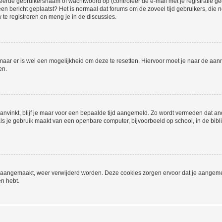
eerde gebruikersnaam of wachtwoord op (controleer de e-mail met je registratie g
it een bericht geplaatst? Het is normaal dat forums om de zoveel tijd gebruikers, di
e registreren en meng je in de discussies.
 maar er is wel een mogelijkheid om deze te resetten. Hiervoor moet je naar de a
en.
aanvinkt, blijf je maar voor een bepaalde tijd aangemeld. Zo wordt vermeden dat a
ls je gebruik maakt van een openbare computer, bijvoorbeeld op school, in de biblio
ijn aangemaakt, weer verwijderd worden. Deze cookies zorgen ervoor dat je aangem
en hebt.