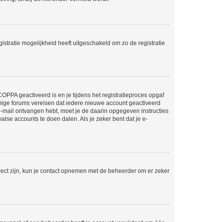
stratie mogelijkheid heeft uitgeschakeld om zo de registratie
OPPA geactiveerd is en je tijdens het registratieproces opgaf
ommige forums vereisen dat iedere nieuwe account geactiveerd
 e-mail ontvangen hebt, moet je de daarin opgegeven instructies
lse accounts te doen dalen. Als je zeker bent dat je e-
rect zijn, kun je contact opnemen met de beheerder om er zeker