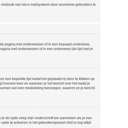
m misbruik van het e-mailsysteem door anonieme gebruikers te
l de pagina met onderwerpen of in een bepaald onderwerp.
 pagina met onderwerpen of in een onderwerp (de lijst met
je
r een beperkte tijd nadat het geplaatst is) door te klikken op
gt hoeveel keer en wanneer je het bericht voor het laatst je
Zij kunnen wel een mededeling toevoegen, waarom ze je bericht
n je de optie
voeg mijn onderschrift toe
aanvinken als je een
optie te activeren in het gebruikerspaneel (het is nog altijd