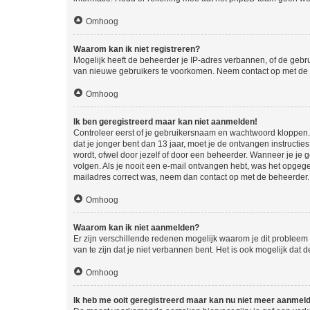
Omhoog
Waarom kan ik niet registreren?
Mogelijk heeft de beheerder je IP-adres verbannen, of de gebru
van nieuwe gebruikers te voorkomen. Neem contact op met de 
Omhoog
Ik ben geregistreerd maar kan niet aanmelden!
Controleer eerst of je gebruikersnaam en wachtwoord kloppen. I
dat je jonger bent dan 13 jaar, moet je de ontvangen instructi
wordt, ofwel door jezelf of door een beheerder. Wanneer je je 
volgen. Als je nooit een e-mail ontvangen hebt, was het opgege
mailadres correct was, neem dan contact op met de beheerder.
Omhoog
Waarom kan ik niet aanmelden?
Er zijn verschillende redenen mogelijk waarom je dit probleem
van te zijn dat je niet verbannen bent. Het is ook mogelijk dat
Omhoog
Ik heb me ooit geregistreerd maar kan nu niet meer aanmel