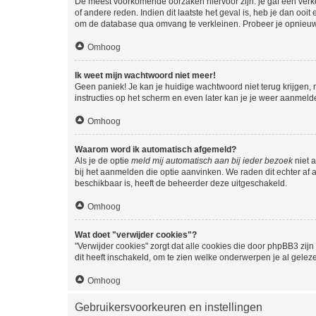
De meest voorkomende oorzaken hiervoor zijn: je gaf een verk
of andere reden. Indien dit laatste het geval is, heb je dan oo
om de database qua omvang te verkleinen. Probeer je opnieuw t
Omhoog
Ik weet mijn wachtwoord niet meer!
Geen paniek! Je kan je huidige wachtwoord niet terug krijgen,
instructies op het scherm en even later kan je je weer aanmeld
Omhoog
Waarom word ik automatisch afgemeld?
Als je de optie
meld mij automatisch aan bij ieder bezoek
niet 
bij het aanmelden die optie aanvinken. We raden dit echter af a
beschikbaar is, heeft de beheerder deze uitgeschakeld.
Omhoog
Wat doet "verwijder cookies"?
"Verwijder cookies" zorgt dat alle cookies die door phpBB3 z
dit heeft inschakeld, om te zien welke onderwerpen je al gelez
Omhoog
Gebruikersvoorkeuren en instellingen