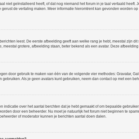
niet geïnstalleerd heeft, of dat nog niemand het forum in je taal vertaald heeft. Je
ag je gerust de vertaling maken. Meer informatie hieromtrent kan gevonden worden o
richten leest. De eerste afbeelding geeft aan welke rang je hebt, meestal zijn dit 
e, meestal grotere, afbeelding staan, beter bekend als een avatar. Deze afbeelding 
oegen door gebruik te maken van één van de volgende vier methodes: Gravatar, Gale
n gebruiken. Als je geen avatars kunt gebruiken, neem dan contact op met een beh
indicatie over het aantal berchten dat je hebt gemaakt of om bepaalde gebruikers 
d worden door een beheerder. Nu moet je natuurlijk het forum niet beginnen te sp
en beheerder of moderator kunnen je berichten aantal doen dalen.
k me aanmelden?