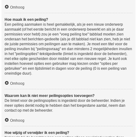
Omhoog
Hoe maak ik een peiling?
Een peiling aanmaken is heel gemakkelijk, als je een nieuw onderwerp
aanmaakt (of het eerste bericht in een onderwerp bewerkt en als je daar
permissies voor hebt) zou je een "voeg peiling toe" tabblad moeten zien
onderaan het berichten-gedeelte (als je dit tabblad niet kan zien, heb je niet
de juiste permissies om peilingen aan te maken). Je moet een titel voor de
peiling invullen bij "peilingsvraag" en dan minstens 2 mogelijkheden invullen
in het "peilingopties"-tekstgedeelte (limiet is ingesteld door de beheerder),
met elke optie gescheiden door middel van een nieuwe regel. Je kunt ook
instellen hoeveel opties een gebruiker mag kiezen onder "opties per
gebruiker" en een tijdslimiet in dagen voor de peiling (0 is een peiling van
oneindige duur).
Omhoog
Waarom kan ik niet meer peilingsopties toevoegen?
De limiet voor de peilingsopties is ingesteld door de beheerder. Indien je
meer opties denkt nodig te hebben dan het toegestane aantal, neem dan
contact op met de beheerder.
Omhoog
Hoe wijzig of verwijder ik een peiling?