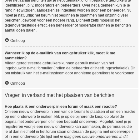
over het aantal berchten dat je hebt gemaakt of om bepaalde gebruikers te
identificeren, bijv. moderators en beheerders. Over het algemeen kun je je
rang niet wijzigen, aangezien ze ingesteld worden door een beheerder. Nu
moet je natuurlijk het forum niet beginnen te spammen met onzinnig veel
berichten, gewoon voor een hogere rang. Dit heeft zelfs mogelijk het
tegenovergestelde effect, een beheerder of moderator kunnen je berichten
aantal doen dalen.
Omhoog
Wanneer ik op de e-maillink van een gebruiker klik, moet ik me
aanmelden?
Alleen geregistreerde gebruikers kunnen gebruik maken van het
ingebouwde e-mailformulier (indien de beheerder dit heeft ingeschakeld). Dit
om misbruik van het e-mailsysteem door anonieme gebruikers te voorkomen.
Omhoog
Vragen in verband met het plaatsen van berichten
Hoe plaats ik een onderwerp in een forum of maak een reactie?
Om een nieuw onderwerp in één van de forums te plaatsen of om een reactie
op een onderwerp te maken, klik je op de bijhorende knop op ofwel de
pagina met onderwerpen of in een bepaald onderwerp. Mogelijk moet je je
registreren voor je een nieuw onderwerp kan aanmaken, de permissies die
je al dan niet hebt in het forum staan onderaan de pagina met onderwerpen
of in een onderwerp (de lijst met
je mag geen nieuwe onderwerpen in dit