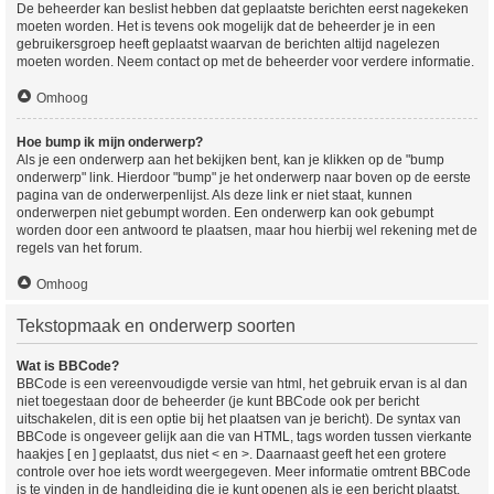
De beheerder kan beslist hebben dat geplaatste berichten eerst nagekeken
moeten worden. Het is tevens ook mogelijk dat de beheerder je in een
gebruikersgroep heeft geplaatst waarvan de berichten altijd nagelezen
moeten worden. Neem contact op met de beheerder voor verdere informatie.
Omhoog
Hoe bump ik mijn onderwerp?
Als je een onderwerp aan het bekijken bent, kan je klikken op de "bump
onderwerp" link. Hierdoor "bump" je het onderwerp naar boven op de eerste
pagina van de onderwerpenlijst. Als deze link er niet staat, kunnen
onderwerpen niet gebumpt worden. Een onderwerp kan ook gebumpt
worden door een antwoord te plaatsen, maar hou hierbij wel rekening met de
regels van het forum.
Omhoog
Tekstopmaak en onderwerp soorten
Wat is BBCode?
BBCode is een vereenvoudigde versie van html, het gebruik ervan is al dan
niet toegestaan door de beheerder (je kunt BBCode ook per bericht
uitschakelen, dit is een optie bij het plaatsen van je bericht). De syntax van
BBCode is ongeveer gelijk aan die van HTML, tags worden tussen vierkante
haakjes [ en ] geplaatst, dus niet < en >. Daarnaast geeft het een grotere
controle over hoe iets wordt weergegeven. Meer informatie omtrent BBCode
is te vinden in de handleiding die je kunt openen als je een bericht plaatst.