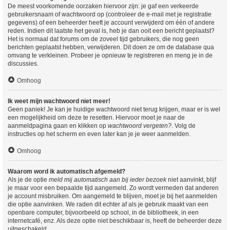
De meest voorkomende oorzaken hiervoor zijn: je gaf een verkeerde
gebruikersnaam of wachtwoord op (controleer de e-mail met je registratie
gegevens) of een beheerder heeft je account verwijderd om één of andere
reden. Indien dit laatste het geval is, heb je dan ooit een bericht geplaatst?
Het is normaal dat forums om de zoveel tijd gebruikers, die nog geen
berichten geplaatst hebben, verwijderen. Dit doen ze om de database qua
omvang te verkleinen. Probeer je opnieuw te registreren en meng je in de
discussies.
Omhoog
Ik weet mijn wachtwoord niet meer!
Geen paniek! Je kan je huidige wachtwoord niet terug krijgen, maar er is wel
een mogelijkheid om deze te resetten. Hiervoor moet je naar de
aanmeldpagina gaan en klikken op
wachtwoord vergeten?
. Volg de
instructies op het scherm en even later kan je je weer aanmelden.
Omhoog
Waarom word ik automatisch afgemeld?
Als je de optie
meld mij automatisch aan bij ieder bezoek
niet aanvinkt, blijf
je maar voor een bepaalde tijd aangemeld. Zo wordt vermeden dat anderen
je account misbruiken. Om aangemeld te blijven, moet je bij het aanmelden
die optie aanvinken. We raden dit echter af als je gebruik maakt van een
openbare computer, bijvoorbeeld op school, in de bibliotheek, in een
internetcafé, enz. Als deze optie niet beschikbaar is, heeft de beheerder deze
uitgeschakeld.