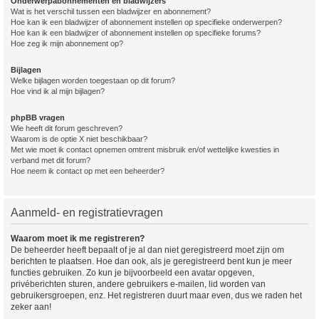
Onderwerpabonnementen en bladwijzers
Wat is het verschil tussen een bladwijzer en abonnement?
Hoe kan ik een bladwijzer of abonnement instellen op specifieke onderwerpen?
Hoe kan ik een bladwijzer of abonnement instellen op specifieke forums?
Hoe zeg ik mijn abonnement op?
Bijlagen
Welke bijlagen worden toegestaan op dit forum?
Hoe vind ik al mijn bijlagen?
phpBB vragen
Wie heeft dit forum geschreven?
Waarom is de optie X niet beschikbaar?
Met wie moet ik contact opnemen omtrent misbruik en/of wettelijke kwesties in
verband met dit forum?
Hoe neem ik contact op met een beheerder?
Aanmeld- en registratievragen
Waarom moet ik me registreren?
De beheerder heeft bepaalt of je al dan niet geregistreerd moet zijn om
berichten te plaatsen. Hoe dan ook, als je geregistreerd bent kun je meer
functies gebruiken. Zo kun je bijvoorbeeld een avatar opgeven,
privéberichten sturen, andere gebruikers e-mailen, lid worden van
gebruikersgroepen, enz. Het registreren duurt maar even, dus we raden het
zeker aan!