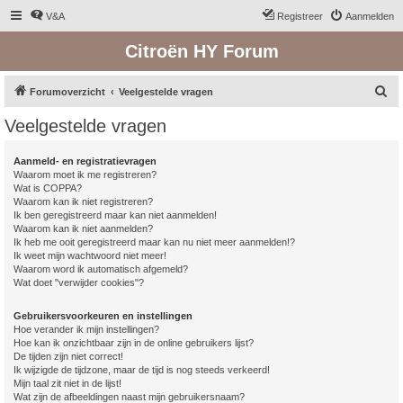
V&A
Registreer
Aanmelden
Citroën HY Forum
Z
Forumoverzicht
Veelgestelde vragen
o
Veelgestelde vragen
e
k
Aanmeld- en registratievragen
Waarom moet ik me registreren?
Wat is COPPA?
Waarom kan ik niet registreren?
Ik ben geregistreerd maar kan niet aanmelden!
Waarom kan ik niet aanmelden?
Ik heb me ooit geregistreerd maar kan nu niet meer aanmelden!?
Ik weet mijn wachtwoord niet meer!
Waarom word ik automatisch afgemeld?
Wat doet "verwijder cookies"?
Gebruikersvoorkeuren en instellingen
Hoe verander ik mijn instellingen?
Hoe kan ik onzichtbaar zijn in de online gebruikers lijst?
De tijden zijn niet correct!
Ik wijzigde de tijdzone, maar de tijd is nog steeds verkeerd!
Mijn taal zit niet in de lijst!
Wat zijn de afbeeldingen naast mijn gebruikersnaam?