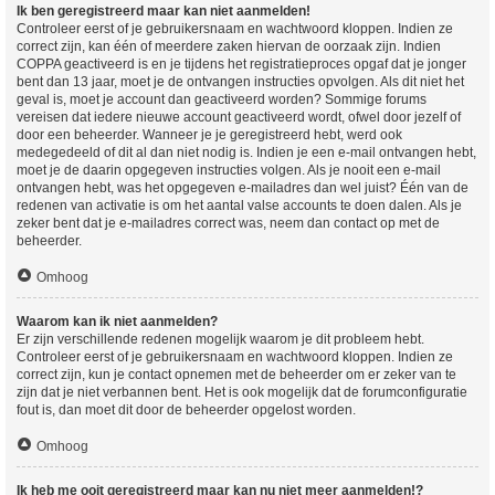
Ik ben geregistreerd maar kan niet aanmelden!
Controleer eerst of je gebruikersnaam en wachtwoord kloppen. Indien ze
correct zijn, kan één of meerdere zaken hiervan de oorzaak zijn. Indien
COPPA geactiveerd is en je tijdens het registratieproces opgaf dat je jonger
bent dan 13 jaar, moet je de ontvangen instructies opvolgen. Als dit niet het
geval is, moet je account dan geactiveerd worden? Sommige forums
vereisen dat iedere nieuwe account geactiveerd wordt, ofwel door jezelf of
door een beheerder. Wanneer je je geregistreerd hebt, werd ook
medegedeeld of dit al dan niet nodig is. Indien je een e-mail ontvangen hebt,
moet je de daarin opgegeven instructies volgen. Als je nooit een e-mail
ontvangen hebt, was het opgegeven e-mailadres dan wel juist? Één van de
redenen van activatie is om het aantal valse accounts te doen dalen. Als je
zeker bent dat je e-mailadres correct was, neem dan contact op met de
beheerder.
Omhoog
Waarom kan ik niet aanmelden?
Er zijn verschillende redenen mogelijk waarom je dit probleem hebt.
Controleer eerst of je gebruikersnaam en wachtwoord kloppen. Indien ze
correct zijn, kun je contact opnemen met de beheerder om er zeker van te
zijn dat je niet verbannen bent. Het is ook mogelijk dat de forumconfiguratie
fout is, dan moet dit door de beheerder opgelost worden.
Omhoog
Ik heb me ooit geregistreerd maar kan nu niet meer aanmelden!?