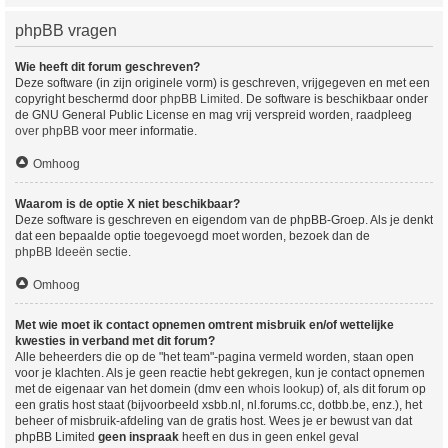
phpBB vragen
Wie heeft dit forum geschreven?
Deze software (in zijn originele vorm) is geschreven, vrijgegeven en met een
copyright beschermd door
phpBB Limited
. De software is beschikbaar onder
de GNU General Public License en mag vrij verspreid worden, raadpleeg
over phpBB
voor meer informatie.
Omhoog
Waarom is de optie X niet beschikbaar?
Deze software is geschreven en eigendom van de phpBB-Groep. Als je denkt
dat een bepaalde optie toegevoegd moet worden, bezoek dan de
phpBB Ideeën sectie
.
Omhoog
Met wie moet ik contact opnemen omtrent misbruik en/of wettelijke
kwesties in verband met dit forum?
Alle beheerders die op de "het team"-pagina vermeld worden, staan open
voor je klachten. Als je geen reactie hebt gekregen, kun je contact opnemen
met de eigenaar van het domein (dmv een
whois lookup
) of, als dit forum op
een gratis host staat (bijvoorbeeld xsbb.nl, nl.forums.cc, dotbb.be, enz.), het
beheer of misbruik-afdeling van de gratis host. Wees je er bewust van dat
phpBB Limited
geen inspraak
heeft en dus in geen enkel geval