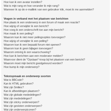
Hoe kan ik een avatar instellen?
Wat is mijn rang en hoe verander ik mijn rang?
Wanneer ik op de e-maillink van een gebruiker klik, moet ik me aanmelden?
Vragen in verband met het plaatsen van berichten
Hoe plaats ik een onderwerp in een forum of maak een reactie?
Hoe wijzig of verwijder ik een bericht?
Hoe voeg ik een onderschrift toe aan mijn bericht?
Hoe maak ik een peiling?
Waarom kan ik niet meer peilingsopties toevoegen?
Hoe wijzig of verwijder ik een peiling?
Waarom kan ik een bepaald forum niet openen?
Waarom kan ik geen bijlagen toevoegen?
Waarom ontving ik een waarschuwing?
Hoe kan ik berichten aan een moderator melden?
Waarvoor dient de "Opslaan"-knop bij het plaatsen van een bericht?
Waarom moet mijn bericht goedgekeurd worden?
Hoe bump ik mijn onderwerp?
Tekstopmaak en onderwerp soorten
Wat is BBCode?
Kan ik HTML gebruiken?
Wat zijn Smilies?
Kan ik afbeeldingen plaatsen?
Wat zijn globale mededelingen?
Wat zijn mededelingen?
Wat zijn sticky onderwerpen?
Wat zijn gesloten onderwerpen?
Wat zijn onderwerpiconen?