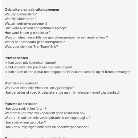
Gebruikers en gebruikersgroepen
Wat zijn Beheerders?
Wat zijn Moderators?
Wat zijn gebruikersgroepen?
Hoe word ik lid van een gebruikersgroep?
Hoe word ik een groepsleider?
Waarom staan verschillende gebruikersgroepen in een andere kleur?
Wat is de "Standaard gebruikersgroep"?
Waarvoor dient de "Het Team"-link?
Privéberichten
Ik kan geen privéberichten sturen!
Ik blijf ongewenste privéberichten ontvangen!
Ik heb spam of een e-mail met ongepaste inhoud van iemand op dit forum ontvangen!
Vrienden en vijanden
Waarvoor dient mijn vrienden- en vijandenlijst?
Hoe verwijder of voeg ik gebruikers toe aan mijn vrienden- en/of vijandenlijst?
Forums doorzoeken
Hoe doorzoek ik het forum?
Waarom levert mijn zoekopdracht geen resultaten op?
Waarom resulteert mijn zoekopdracht in een lege pagina?
Hoe zoek ik een gebruiker?
Hoe kan ik mijn eigen berichten en onderwerpen vinden?