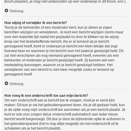
forum plaatsen, je mag niet antwoorden op een onderwerp in dit forum, enz.
).
Omhoog
Hoe wijzig of verwijder ik een bericht?
Tenzij je de beheerder of een moderator bent, kun je alleen je eigen
berichten wijzigen en verwijderen. Je kunt een bericht wijzigen (soms maar
voor een beperkte tijd nadat het geplaatst is) door te klikken op de
wijzig
knop van het desbetreffende bericht. Als er al iemand op je bericht
gereageerd heeft, komt er onderaan je bericht een klein tekstje dat zegt
hoeveel keer en wanneer je het bericht voor het laatst je gewijzigd hebt. Dit
zal niet verschijnen als nog niemand gereageerd heeft, evenmin als een
beheerder of moderator je bericht gewijzigd heeft. Zij kunnen wel een
mededeling toevoegen, waarom ze je bericht gewijzigd hebben. Het
verwijderen van een bericht is niet meer mogelijk zodra er iemand op
gereageerd heeft.
Omhoog
Hoe voeg ik een onderschrift toe aan mijn bericht?
Om een onderschrift aan je bericht toe te voegen, moet je er eerst één
maken. Dit kun je via het gebruikerspaneel doen. Als je dit gedaan hebt, kun
je de optie
voeg mijn onderschrift toe
aanvinken als je een bericht plaatst. Je
kunt er ook voor zorgen dat je onderschrift automatisch aan ieder nieuw
bericht wordt toegevoegd. Dit doe je door de bijhorende optie te activeren in
het gebruikerspaneel (het is nog altijd mogelijk om het onderschrift uit te
schakelen als je het bericht plaatst).