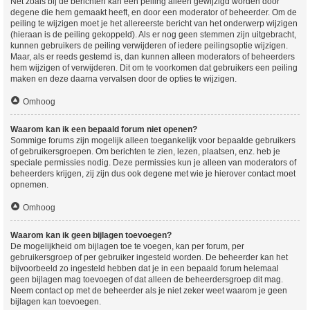
Net zoals bij de berichten kan een peiling alleen gewijzigd worden door
degene die hem gemaakt heeft, en door een moderator of beheerder. Om de
peiling te wijzigen moet je het allereerste bericht van het onderwerp wijzigen
(hieraan is de peiling gekoppeld). Als er nog geen stemmen zijn uitgebracht,
kunnen gebruikers de peiling verwijderen of iedere peilingsoptie wijzigen.
Maar, als er reeds gestemd is, dan kunnen alleen moderators of beheerders
hem wijzigen of verwijderen. Dit om te voorkomen dat gebruikers een peiling
maken en deze daarna vervalsen door de opties te wijzigen.
Omhoog
Waarom kan ik een bepaald forum niet openen?
Sommige forums zijn mogelijk alleen toegankelijk voor bepaalde gebruikers
of gebruikersgroepen. Om berichten te zien, lezen, plaatsen, enz. heb je
speciale permissies nodig. Deze permissies kun je alleen van moderators of
beheerders krijgen, zij zijn dus ook degene met wie je hierover contact moet
opnemen.
Omhoog
Waarom kan ik geen bijlagen toevoegen?
De mogelijkheid om bijlagen toe te voegen, kan per forum, per
gebruikersgroep of per gebruiker ingesteld worden. De beheerder kan het
bijvoorbeeld zo ingesteld hebben dat je in een bepaald forum helemaal
geen bijlagen mag toevoegen of dat alleen de beheerdersgroep dit mag.
Neem contact op met de beheerder als je niet zeker weet waarom je geen
bijlagen kan toevoegen.