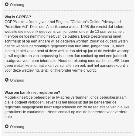
Omhoog
Wat is COPPA?
COPPA is de afkorting voor het Engelse "Children’s Online Privacy and
Protection Act". Dit is een Amerikaanse wet uit 1998 die vereist dat iedere
website die mogelijk gegevens van jongeren onder de 13 jaar verzamelt,
hiervoor de toestemming heeft van de ouders. Deze toestemming moet
schriftelijk of op een andere wijze gegeven worden, zodat de ouders weten
dat de website persoonlijke gegevens van hun kind, jonger dan 13, heeft.
Indien je niet zeker bent of deze wet al dan niet op jou of de website waarop
je wil registreren van toepassing is, neem dan contact op met een juridisch
raadgever voor meer informatie. Houd er rekening mee dat het phpBB-team
geen wettelijke informatie kan verschaffen en ook niet het aanspreekpunt is
voor deze wetgeving, tenzij dit hieronder vermeld wordt.
Omhoog
Waarom kan ik niet registreren?
Mogelijk heeft de beheerder je IP-adres verbannen, of de gebruikersnaam
die je opgeeft verboden. Tevens is het mogelijk dat de beheerder de
registratie mogelijkheid heeft uitgeschakeld om zo de registratie van nieuwe
gebruikers te voorkomen. Neem contact op met de beheerder voor verdere
hulp.
Omhoog