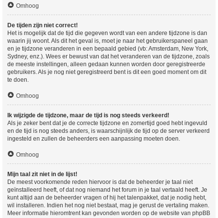
Omhoog
De tijden zijn niet correct!
Het is mogelijk dat de tijd die gegeven wordt van een andere tijdzone is dan
waarin jij woont. Als dit het geval is, moet je naar het gebruikerspaneel gaan
en je tijdzone veranderen in een bepaald gebied (vb: Amsterdam, New York,
Sydney, enz.). Wees er bewust van dat het veranderen van de tijdzone, zoals
de meeste instellingen, alleen gedaan kunnen worden door geregistreerde
gebruikers. Als je nog niet geregistreerd bent is dit een goed moment om dit
te doen.
Omhoog
Ik wijzigde de tijdzone, maar de tijd is nog steeds verkeerd!
Als je zeker bent dat je de correcte tijdzone en zomertijd goed hebt ingevuld
en de tijd is nog steeds anders, is waarschijnlijk de tijd op de server verkeerd
ingesteld en zullen de beheerders een aanpassing moeten doen.
Omhoog
Mijn taal zit niet in de lijst!
De meest voorkomende reden hiervoor is dat de beheerder je taal niet
geïnstalleerd heeft, of dat nog niemand het forum in je taal vertaald heeft. Je
kunt altijd aan de beheerder vragen of hij het talenpakket, dat je nodig hebt,
wil installeren. Indien het nog niet bestaat, mag je gerust de vertaling maken.
Meer informatie hieromtrent kan gevonden worden op de website van phpBB