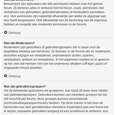
Beheerders zijn gebruikers die alle permissies hebben over het gehele
forum. Zij beheren alles in verband met het forum, zoals: permissies, het
verbannen van gebruikers, gebruikersgroepen of moderators aanmaken,
enz. Hun permissies zijn natuurlijk afhankelijk van welke de eigenaar aan
hen heeft toegewezen. Ook afhankelijk van de beslissing van de eigenaar,
hebben ze mogelijk alle moderator permissies in de forums.
Omhoog
Wat zijn Moderators?
Moderators zijn gebruikers of gebruikersgroepen die in staan voor de
dagelijkse werking van het forum. Ze kunnen, in de forums die ze modereren,
berichten wijzigen en verwijderen; onderwerpen sluiten, openen,
verplaatsen, splitsen en verwijderen. In het algemeen moeten ze er gewoon
op toe zien dat mensen niet van het onderwerp afwijken (
off-topic
gaan) of
ongepaste inhoud plaatsen.
Omhoog
Wat zijn gebruikersgroepen?
Als de beheerder gebruikers wil groeperen, kan hij/zij dit doen door middel
van gebruikersgroepen. Gebruikers kunnen van meerdere groepen lid zijn
(dit verschilt per forum), deze groepen kunnen verschillende
permissies/toegangspermissies hebben. Op deze manier is het voor de
beheerder een stuk gemakkelijker meerdere moderators aan een forum toe
te wijzen, bepaalde gebruikers toegang tot een privéforum te verlenen, enz.