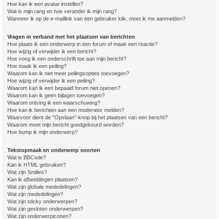
Hoe kan ik een avatar instellen?
Wat is mijn rang en hoe verander ik mijn rang?
Wanneer ik op de e-maillink van een gebruiker klik, moet ik me aanmelden?
Vragen in verband met het plaatsen van berichten
Hoe plaats ik een onderwerp in een forum of maak een reactie?
Hoe wijzig of verwijder ik een bericht?
Hoe voeg ik een onderschrift toe aan mijn bericht?
Hoe maak ik een peiling?
Waarom kan ik niet meer peilingsopties toevoegen?
Hoe wijzig of verwijder ik een peiling?
Waarom kan ik een bepaald forum niet openen?
Waarom kan ik geen bijlagen toevoegen?
Waarom ontving ik een waarschuwing?
Hoe kan ik berichten aan een moderator melden?
Waarvoor dient de "Opslaan"-knop bij het plaatsen van een bericht?
Waarom moet mijn bericht goedgekeurd worden?
Hoe bump ik mijn onderwerp?
Tekstopmaak en onderwerp soorten
Wat is BBCode?
Kan ik HTML gebruiken?
Wat zijn Smilies?
Kan ik afbeeldingen plaatsen?
Wat zijn globale mededelingen?
Wat zijn mededelingen?
Wat zijn sticky onderwerpen?
Wat zijn gesloten onderwerpen?
Wat zijn onderwerpiconen?