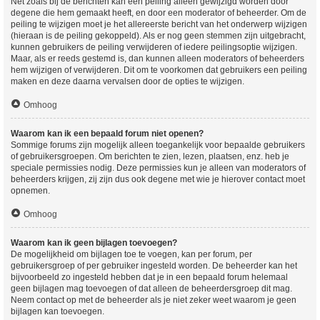
Net zoals bij de berichten kan een peiling alleen gewijzigd worden door
degene die hem gemaakt heeft, en door een moderator of beheerder. Om de
peiling te wijzigen moet je het allereerste bericht van het onderwerp wijzigen
(hieraan is de peiling gekoppeld). Als er nog geen stemmen zijn uitgebracht,
kunnen gebruikers de peiling verwijderen of iedere peilingsoptie wijzigen.
Maar, als er reeds gestemd is, dan kunnen alleen moderators of beheerders
hem wijzigen of verwijderen. Dit om te voorkomen dat gebruikers een peiling
maken en deze daarna vervalsen door de opties te wijzigen.
Omhoog
Waarom kan ik een bepaald forum niet openen?
Sommige forums zijn mogelijk alleen toegankelijk voor bepaalde gebruikers
of gebruikersgroepen. Om berichten te zien, lezen, plaatsen, enz. heb je
speciale permissies nodig. Deze permissies kun je alleen van moderators of
beheerders krijgen, zij zijn dus ook degene met wie je hierover contact moet
opnemen.
Omhoog
Waarom kan ik geen bijlagen toevoegen?
De mogelijkheid om bijlagen toe te voegen, kan per forum, per
gebruikersgroep of per gebruiker ingesteld worden. De beheerder kan het
bijvoorbeeld zo ingesteld hebben dat je in een bepaald forum helemaal
geen bijlagen mag toevoegen of dat alleen de beheerdersgroep dit mag.
Neem contact op met de beheerder als je niet zeker weet waarom je geen
bijlagen kan toevoegen.