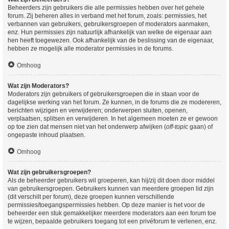
Beheerders zijn gebruikers die alle permissies hebben over het gehele
forum. Zij beheren alles in verband met het forum, zoals: permissies, het
verbannen van gebruikers, gebruikersgroepen of moderators aanmaken,
enz. Hun permissies zijn natuurlijk afhankelijk van welke de eigenaar aan
hen heeft toegewezen. Ook afhankelijk van de beslissing van de eigenaar,
hebben ze mogelijk alle moderator permissies in de forums.
Omhoog
Wat zijn Moderators?
Moderators zijn gebruikers of gebruikersgroepen die in staan voor de
dagelijkse werking van het forum. Ze kunnen, in de forums die ze modereren,
berichten wijzigen en verwijderen; onderwerpen sluiten, openen,
verplaatsen, splitsen en verwijderen. In het algemeen moeten ze er gewoon
op toe zien dat mensen niet van het onderwerp afwijken (
off-topic
gaan) of
ongepaste inhoud plaatsen.
Omhoog
Wat zijn gebruikersgroepen?
Als de beheerder gebruikers wil groeperen, kan hij/zij dit doen door middel
van gebruikersgroepen. Gebruikers kunnen van meerdere groepen lid zijn
(dit verschilt per forum), deze groepen kunnen verschillende
permissies/toegangspermissies hebben. Op deze manier is het voor de
beheerder een stuk gemakkelijker meerdere moderators aan een forum toe
te wijzen, bepaalde gebruikers toegang tot een privéforum te verlenen, enz.