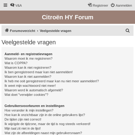
V&A
Registreer
Aanmelden
Citroën HY Forum
Z
Forumoverzicht
Veelgestelde vragen
o
Veelgestelde vragen
e
k
Aanmeld- en registratievragen
Waarom moet ik me registreren?
Wat is COPPA?
Waarom kan ik niet registreren?
Ik ben geregistreerd maar kan niet aanmelden!
Waarom kan ik niet aanmelden?
Ik heb me ooit geregistreerd maar kan nu niet meer aanmelden!?
Ik weet mijn wachtwoord niet meer!
Waarom word ik automatisch afgemeld?
Wat doet "verwijder cookies"?
Gebruikersvoorkeuren en instellingen
Hoe verander ik mijn instellingen?
Hoe kan ik onzichtbaar zijn in de online gebruikers lijst?
De tijden zijn niet correct!
Ik wijzigde de tijdzone, maar de tijd is nog steeds verkeerd!
Mijn taal zit niet in de lijst!
Wat zijn de afbeeldingen naast mijn gebruikersnaam?