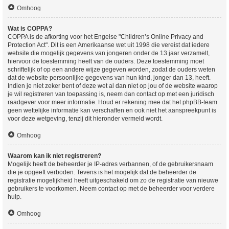
Omhoog
Wat is COPPA?
COPPA is de afkorting voor het Engelse "Children’s Online Privacy and
Protection Act". Dit is een Amerikaanse wet uit 1998 die vereist dat iedere
website die mogelijk gegevens van jongeren onder de 13 jaar verzamelt,
hiervoor de toestemming heeft van de ouders. Deze toestemming moet
schriftelijk of op een andere wijze gegeven worden, zodat de ouders weten
dat de website persoonlijke gegevens van hun kind, jonger dan 13, heeft.
Indien je niet zeker bent of deze wet al dan niet op jou of de website waarop
je wil registreren van toepassing is, neem dan contact op met een juridisch
raadgever voor meer informatie. Houd er rekening mee dat het phpBB-team
geen wettelijke informatie kan verschaffen en ook niet het aanspreekpunt is
voor deze wetgeving, tenzij dit hieronder vermeld wordt.
Omhoog
Waarom kan ik niet registreren?
Mogelijk heeft de beheerder je IP-adres verbannen, of de gebruikersnaam
die je opgeeft verboden. Tevens is het mogelijk dat de beheerder de
registratie mogelijkheid heeft uitgeschakeld om zo de registratie van nieuwe
gebruikers te voorkomen. Neem contact op met de beheerder voor verdere
hulp.
Omhoog