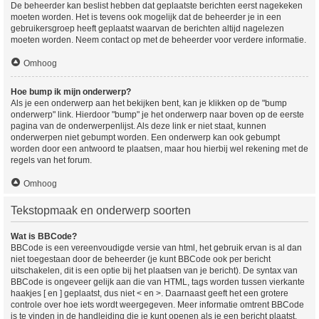
De beheerder kan beslist hebben dat geplaatste berichten eerst nagekeken
moeten worden. Het is tevens ook mogelijk dat de beheerder je in een
gebruikersgroep heeft geplaatst waarvan de berichten altijd nagelezen
moeten worden. Neem contact op met de beheerder voor verdere informatie.
Omhoog
Hoe bump ik mijn onderwerp?
Als je een onderwerp aan het bekijken bent, kan je klikken op de "bump
onderwerp" link. Hierdoor "bump" je het onderwerp naar boven op de eerste
pagina van de onderwerpenlijst. Als deze link er niet staat, kunnen
onderwerpen niet gebumpt worden. Een onderwerp kan ook gebumpt
worden door een antwoord te plaatsen, maar hou hierbij wel rekening met de
regels van het forum.
Omhoog
Tekstopmaak en onderwerp soorten
Wat is BBCode?
BBCode is een vereenvoudigde versie van html, het gebruik ervan is al dan
niet toegestaan door de beheerder (je kunt BBCode ook per bericht
uitschakelen, dit is een optie bij het plaatsen van je bericht). De syntax van
BBCode is ongeveer gelijk aan die van HTML, tags worden tussen vierkante
haakjes [ en ] geplaatst, dus niet < en >. Daarnaast geeft het een grotere
controle over hoe iets wordt weergegeven. Meer informatie omtrent BBCode
is te vinden in de handleiding die je kunt openen als je een bericht plaatst.