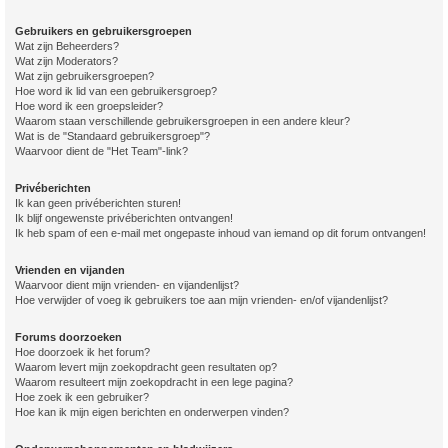
Gebruikers en gebruikersgroepen
Wat zijn Beheerders?
Wat zijn Moderators?
Wat zijn gebruikersgroepen?
Hoe word ik lid van een gebruikersgroep?
Hoe word ik een groepsleider?
Waarom staan verschillende gebruikersgroepen in een andere kleur?
Wat is de "Standaard gebruikersgroep"?
Waarvoor dient de "Het Team"-link?
Privéberichten
Ik kan geen privéberichten sturen!
Ik blijf ongewenste privéberichten ontvangen!
Ik heb spam of een e-mail met ongepaste inhoud van iemand op dit forum ontvangen!
Vrienden en vijanden
Waarvoor dient mijn vrienden- en vijandenlijst?
Hoe verwijder of voeg ik gebruikers toe aan mijn vrienden- en/of vijandenlijst?
Forums doorzoeken
Hoe doorzoek ik het forum?
Waarom levert mijn zoekopdracht geen resultaten op?
Waarom resulteert mijn zoekopdracht in een lege pagina?
Hoe zoek ik een gebruiker?
Hoe kan ik mijn eigen berichten en onderwerpen vinden?