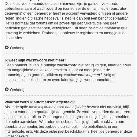
De meest voorkomende oorzaken hiervoor zijn: je gaf een verkeerde
gebruikersnaam of wachtwoord op (controleer de e-mail met je registratie
gegevens) of een beheerder heeft je account verwijderd om één of andere
reden. Indien dit laatste het geval is, heb je dan ooit een bericht geplaatst?
Het is normaal dat forums om de zoveel tijd gebruikers, die nog geen
berichten geplaatst hebben, verwijderen. Dit doen ze om de database qua
omvang te verkleinen. Probeer je opnieuw te registreren en meng je in de
discussies.
Omhoog
Ik weet mijn wachtwoord niet meer!
Geen paniek! Je kan je huidige wachtwoord niet terug krijgen, maar er is wel
een mogelijkheid om deze te resetten. Hiervoor moet je naar de
aanmeldpagina gaan en klikken op
wachtwoord vergeten?
. Volg de
instructies op het scherm en even later kan je je weer aanmelden.
Omhoog
Waarom word ik automatisch afgemeld?
Als je de optie
meld mij automatisch aan bij ieder bezoek
niet aanvinkt, blijf
je maar voor een bepaalde tijd aangemeld. Zo wordt vermeden dat anderen
je account misbruiken. Om aangemeld te blijven, moet je bij het aanmelden
die optie aanvinken. We raden dit echter af als je gebruik maakt van een
openbare computer, bijvoorbeeld op school, in de bibliotheek, in een
internetcafé, enz. Als deze optie niet beschikbaar is, heeft de beheerder deze
uitgeschakeld.