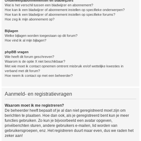
Onderwerpabonnementen en bladwijzers
Wat is het verschil tussen een bladwijzer en abonnement?
Hoe kan ik een bladwijzer of abonnement instellen op specifieke onderwerpen?
Hoe kan ik een bladwijzer of abonnement instellen op specifieke forums?
Hoe zeg ik mijn abonnement op?
Bijlagen
Welke bijlagen worden toegestaan op dit forum?
Hoe vind ik al mijn bijlagen?
phpBB vragen
Wie heeft dit forum geschreven?
Waarom is de optie X niet beschikbaar?
Met wie moet ik contact opnemen omtrent misbruik en/of wettelijke kwesties in
verband met dit forum?
Hoe neem ik contact op met een beheerder?
Aanmeld- en registratievragen
Waarom moet ik me registreren?
De beheerder heeft bepaalt of je al dan niet geregistreerd moet zijn om
berichten te plaatsen. Hoe dan ook, als je geregistreerd bent kun je meer
functies gebruiken. Zo kun je bijvoorbeeld een avatar opgeven,
privéberichten sturen, andere gebruikers e-mailen, lid worden van
gebruikersgroepen, enz. Het registreren duurt maar even, dus we raden het
zeker aan!