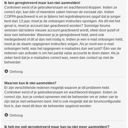
Ik ben geregistreerd maar kan niet aanmelden!
Controleer eerst of je gebruikersnaam en wachtwoord kloppen. Indien ze
correct zijn, kan één of meerdere zaken hiervan de oorzaak zijn. Indien
COPPA geactiveerd is en je tijdens het registratieproces opgaf dat je jonger
bent dan 13 jaar, moet je de ontvangen instructies opvolgen. Als dit niet het
geval is, moet je account dan geactiveerd worden? Sommige forums
vereisen dat iedere nieuwe account geactiveerd wordt, ofwel door jezelf of
door een beheerder. Wanneer je je geregistreerd hebt, werd ook
medegedeeld of dit al dan niet nodig is. Indien je een e-mail ontvangen hebt,
moet je de daarin opgegeven instructies volgen. Als je nooit een e-mail
ontvangen hebt, was het opgegeven e-mailadres dan wel juist? Één van de
redenen van activatie is om het aantal valse accounts te doen dalen. Als je
zeker bent dat je e-mailadres correct was, neem dan contact op met de
beheerder.
Omhoog
Waarom kan ik niet aanmelden?
Er zijn verschillende redenen mogelijk waarom je dit probleem hebt.
Controleer eerst of je gebruikersnaam en wachtwoord kloppen. Indien ze
correct zijn, kun je contact opnemen met de beheerder om er zeker van te
zijn dat je niet verbannen bent. Het is ook mogelijk dat de forumconfiguratie
fout is, dan moet dit door de beheerder opgelost worden.
Omhoog
Ik heb me ooit geregistreerd maar kan nu niet meer aanmelden!?