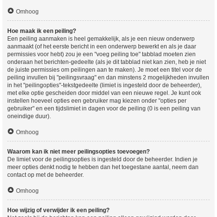
Omhoog
Hoe maak ik een peiling?
Een peiling aanmaken is heel gemakkelijk, als je een nieuw onderwerp
aanmaakt (of het eerste bericht in een onderwerp bewerkt en als je daar
permissies voor hebt) zou je een "voeg peiling toe" tabblad moeten zien
onderaan het berichten-gedeelte (als je dit tabblad niet kan zien, heb je niet
de juiste permissies om peilingen aan te maken). Je moet een titel voor de
peiling invullen bij "peilingsvraag" en dan minstens 2 mogelijkheden invullen
in het "peilingopties"-tekstgedeelte (limiet is ingesteld door de beheerder),
met elke optie gescheiden door middel van een nieuwe regel. Je kunt ook
instellen hoeveel opties een gebruiker mag kiezen onder "opties per
gebruiker" en een tijdslimiet in dagen voor de peiling (0 is een peiling van
oneindige duur).
Omhoog
Waarom kan ik niet meer peilingsopties toevoegen?
De limiet voor de peilingsopties is ingesteld door de beheerder. Indien je
meer opties denkt nodig te hebben dan het toegestane aantal, neem dan
contact op met de beheerder.
Omhoog
Hoe wijzig of verwijder ik een peiling?