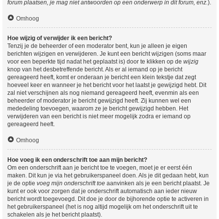
forum plaatsen, je mag niet antwoorden op een onderwerp in dit forum, enz.
).
Omhoog
Hoe wijzig of verwijder ik een bericht?
Tenzij je de beheerder of een moderator bent, kun je alleen je eigen
berichten wijzigen en verwijderen. Je kunt een bericht wijzigen (soms maar
voor een beperkte tijd nadat het geplaatst is) door te klikken op de
wijzig
knop van het desbetreffende bericht. Als er al iemand op je bericht
gereageerd heeft, komt er onderaan je bericht een klein tekstje dat zegt
hoeveel keer en wanneer je het bericht voor het laatst je gewijzigd hebt. Dit
zal niet verschijnen als nog niemand gereageerd heeft, evenmin als een
beheerder of moderator je bericht gewijzigd heeft. Zij kunnen wel een
mededeling toevoegen, waarom ze je bericht gewijzigd hebben. Het
verwijderen van een bericht is niet meer mogelijk zodra er iemand op
gereageerd heeft.
Omhoog
Hoe voeg ik een onderschrift toe aan mijn bericht?
Om een onderschrift aan je bericht toe te voegen, moet je er eerst één
maken. Dit kun je via het gebruikerspaneel doen. Als je dit gedaan hebt, kun
je de optie
voeg mijn onderschrift toe
aanvinken als je een bericht plaatst. Je
kunt er ook voor zorgen dat je onderschrift automatisch aan ieder nieuw
bericht wordt toegevoegd. Dit doe je door de bijhorende optie te activeren in
het gebruikerspaneel (het is nog altijd mogelijk om het onderschrift uit te
schakelen als je het bericht plaatst).