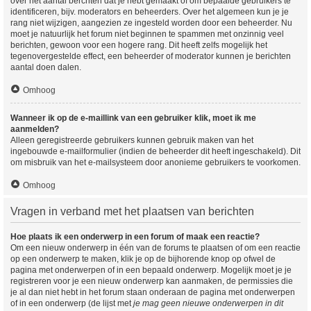
over het aantal berchten dat je hebt gemaakt of om bepaalde gebruikers te
identificeren, bijv. moderators en beheerders. Over het algemeen kun je je
rang niet wijzigen, aangezien ze ingesteld worden door een beheerder. Nu
moet je natuurlijk het forum niet beginnen te spammen met onzinnig veel
berichten, gewoon voor een hogere rang. Dit heeft zelfs mogelijk het
tegenovergestelde effect, een beheerder of moderator kunnen je berichten
aantal doen dalen.
Omhoog
Wanneer ik op de e-maillink van een gebruiker klik, moet ik me
aanmelden?
Alleen geregistreerde gebruikers kunnen gebruik maken van het
ingebouwde e-mailformulier (indien de beheerder dit heeft ingeschakeld). Dit
om misbruik van het e-mailsysteem door anonieme gebruikers te voorkomen.
Omhoog
Vragen in verband met het plaatsen van berichten
Hoe plaats ik een onderwerp in een forum of maak een reactie?
Om een nieuw onderwerp in één van de forums te plaatsen of om een reactie
op een onderwerp te maken, klik je op de bijhorende knop op ofwel de
pagina met onderwerpen of in een bepaald onderwerp. Mogelijk moet je je
registreren voor je een nieuw onderwerp kan aanmaken, de permissies die
je al dan niet hebt in het forum staan onderaan de pagina met onderwerpen
of in een onderwerp (de lijst met
je mag geen nieuwe onderwerpen in dit