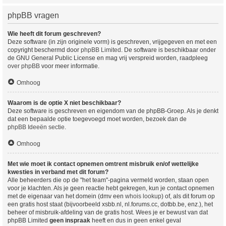
phpBB vragen
Wie heeft dit forum geschreven?
Deze software (in zijn originele vorm) is geschreven, vrijgegeven en met een
copyright beschermd door
phpBB Limited
. De software is beschikbaar onder
de GNU General Public License en mag vrij verspreid worden, raadpleeg
over phpBB
voor meer informatie.
Omhoog
Waarom is de optie X niet beschikbaar?
Deze software is geschreven en eigendom van de phpBB-Groep. Als je denkt
dat een bepaalde optie toegevoegd moet worden, bezoek dan de
phpBB Ideeën sectie
.
Omhoog
Met wie moet ik contact opnemen omtrent misbruik en/of wettelijke
kwesties in verband met dit forum?
Alle beheerders die op de "het team"-pagina vermeld worden, staan open
voor je klachten. Als je geen reactie hebt gekregen, kun je contact opnemen
met de eigenaar van het domein (dmv een
whois lookup
) of, als dit forum op
een gratis host staat (bijvoorbeeld xsbb.nl, nl.forums.cc, dotbb.be, enz.), het
beheer of misbruik-afdeling van de gratis host. Wees je er bewust van dat
phpBB Limited
geen inspraak
heeft en dus in geen enkel geval