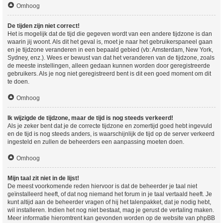
Omhoog
De tijden zijn niet correct!
Het is mogelijk dat de tijd die gegeven wordt van een andere tijdzone is dan
waarin jij woont. Als dit het geval is, moet je naar het gebruikerspaneel gaan
en je tijdzone veranderen in een bepaald gebied (vb: Amsterdam, New York,
Sydney, enz.). Wees er bewust van dat het veranderen van de tijdzone, zoals
de meeste instellingen, alleen gedaan kunnen worden door geregistreerde
gebruikers. Als je nog niet geregistreerd bent is dit een goed moment om dit
te doen.
Omhoog
Ik wijzigde de tijdzone, maar de tijd is nog steeds verkeerd!
Als je zeker bent dat je de correcte tijdzone en zomertijd goed hebt ingevuld
en de tijd is nog steeds anders, is waarschijnlijk de tijd op de server verkeerd
ingesteld en zullen de beheerders een aanpassing moeten doen.
Omhoog
Mijn taal zit niet in de lijst!
De meest voorkomende reden hiervoor is dat de beheerder je taal niet
geïnstalleerd heeft, of dat nog niemand het forum in je taal vertaald heeft. Je
kunt altijd aan de beheerder vragen of hij het talenpakket, dat je nodig hebt,
wil installeren. Indien het nog niet bestaat, mag je gerust de vertaling maken.
Meer informatie hieromtrent kan gevonden worden op de website van phpBB