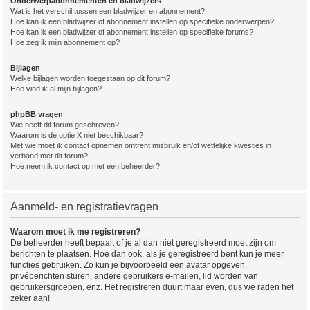
Onderwerpabonnementen en bladwijzers
Wat is het verschil tussen een bladwijzer en abonnement?
Hoe kan ik een bladwijzer of abonnement instellen op specifieke onderwerpen?
Hoe kan ik een bladwijzer of abonnement instellen op specifieke forums?
Hoe zeg ik mijn abonnement op?
Bijlagen
Welke bijlagen worden toegestaan op dit forum?
Hoe vind ik al mijn bijlagen?
phpBB vragen
Wie heeft dit forum geschreven?
Waarom is de optie X niet beschikbaar?
Met wie moet ik contact opnemen omtrent misbruik en/of wettelijke kwesties in
verband met dit forum?
Hoe neem ik contact op met een beheerder?
Aanmeld- en registratievragen
Waarom moet ik me registreren?
De beheerder heeft bepaalt of je al dan niet geregistreerd moet zijn om
berichten te plaatsen. Hoe dan ook, als je geregistreerd bent kun je meer
functies gebruiken. Zo kun je bijvoorbeeld een avatar opgeven,
privéberichten sturen, andere gebruikers e-mailen, lid worden van
gebruikersgroepen, enz. Het registreren duurt maar even, dus we raden het
zeker aan!