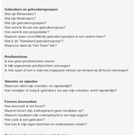
Gebruikers en gebruikersgroepen
Wat zijn Beheerders?
Wat zijn Moderators?
Wat zijn gebruikersgroepen?
Hoe word ik lid van een gebruikersgroep?
Hoe word ik een groepsleider?
Waarom staan verschillende gebruikersgroepen in een andere kleur?
Wat is de "Standaard gebruikersgroep"?
Waarvoor dient de "Het Team"-link?
Privéberichten
Ik kan geen privéberichten sturen!
Ik blijf ongewenste privéberichten ontvangen!
Ik heb spam of een e-mail met ongepaste inhoud van iemand op dit forum ontvangen!
Vrienden en vijanden
Waarvoor dient mijn vrienden- en vijandenlijst?
Hoe verwijder of voeg ik gebruikers toe aan mijn vrienden- en/of vijandenlijst?
Forums doorzoeken
Hoe doorzoek ik het forum?
Waarom levert mijn zoekopdracht geen resultaten op?
Waarom resulteert mijn zoekopdracht in een lege pagina?
Hoe zoek ik een gebruiker?
Hoe kan ik mijn eigen berichten en onderwerpen vinden?