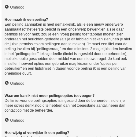
Omhoog
Hoe maak ik een peiling?
Een peiling aanmaken is heel gemakkelijk, als je een nieuw onderwerp
aanmaakt (of het eerste bericht in een onderwerp bewerkt en als je daar
permissies voor hebt) zou je een "voeg peiling toe" tabblad moeten zien
onderaan het berichten-gedeelte (als je dit tabblad niet kan zien, heb je niet
de juiste permissies om peilingen aan te maken). Je moet een titel voor de
peiling invullen bij "peilingsvraag" en dan minstens 2 mogelijkheden invullen
in het "peilingopties"-tekstgedeelte (limiet is ingesteld door de beheerder),
met elke optie gescheiden door middel van een nieuwe regel. Je kunt ook
instellen hoeveel opties een gebruiker mag kiezen onder "opties per
gebruiker" en een tijdslimiet in dagen voor de peiling (0 is een peiling van
oneindige duur).
Omhoog
Waarom kan ik niet meer peilingsopties toevoegen?
De limiet voor de peilingsopties is ingesteld door de beheerder. Indien je
meer opties denkt nodig te hebben dan het toegestane aantal, neem dan
contact op met de beheerder.
Omhoog
Hoe wijzig of verwijder ik een peiling?