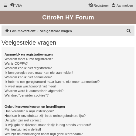
V&A
Registreer
Aanmelden
Citroën HY Forum
Z
Forumoverzicht
Veelgestelde vragen
o
Veelgestelde vragen
e
k
Aanmeld- en registratievragen
Waarom moet ik me registreren?
Wat is COPPA?
Waarom kan ik niet registreren?
Ik ben geregistreerd maar kan niet aanmelden!
Waarom kan ik niet aanmelden?
Ik heb me ooit geregistreerd maar kan nu niet meer aanmelden!?
Ik weet mijn wachtwoord niet meer!
Waarom word ik automatisch afgemeld?
Wat doet "verwijder cookies"?
Gebruikersvoorkeuren en instellingen
Hoe verander ik mijn instellingen?
Hoe kan ik onzichtbaar zijn in de online gebruikers lijst?
De tijden zijn niet correct!
Ik wijzigde de tijdzone, maar de tijd is nog steeds verkeerd!
Mijn taal zit niet in de lijst!
Wat zijn de afbeeldingen naast mijn gebruikersnaam?