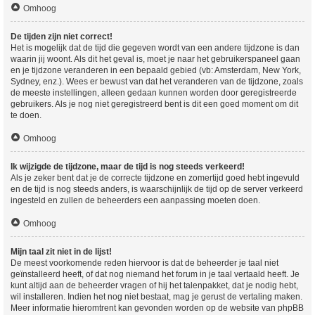
Omhoog
De tijden zijn niet correct!
Het is mogelijk dat de tijd die gegeven wordt van een andere tijdzone is dan
waarin jij woont. Als dit het geval is, moet je naar het gebruikerspaneel gaan
en je tijdzone veranderen in een bepaald gebied (vb: Amsterdam, New York,
Sydney, enz.). Wees er bewust van dat het veranderen van de tijdzone, zoals
de meeste instellingen, alleen gedaan kunnen worden door geregistreerde
gebruikers. Als je nog niet geregistreerd bent is dit een goed moment om dit
te doen.
Omhoog
Ik wijzigde de tijdzone, maar de tijd is nog steeds verkeerd!
Als je zeker bent dat je de correcte tijdzone en zomertijd goed hebt ingevuld
en de tijd is nog steeds anders, is waarschijnlijk de tijd op de server verkeerd
ingesteld en zullen de beheerders een aanpassing moeten doen.
Omhoog
Mijn taal zit niet in de lijst!
De meest voorkomende reden hiervoor is dat de beheerder je taal niet
geïnstalleerd heeft, of dat nog niemand het forum in je taal vertaald heeft. Je
kunt altijd aan de beheerder vragen of hij het talenpakket, dat je nodig hebt,
wil installeren. Indien het nog niet bestaat, mag je gerust de vertaling maken.
Meer informatie hieromtrent kan gevonden worden op de website van phpBB