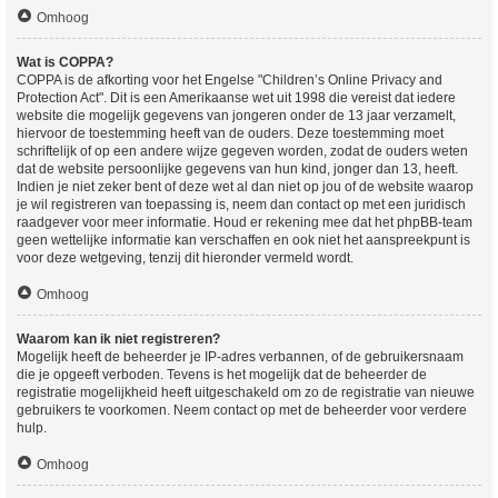
Omhoog
Wat is COPPA?
COPPA is de afkorting voor het Engelse "Children’s Online Privacy and
Protection Act". Dit is een Amerikaanse wet uit 1998 die vereist dat iedere
website die mogelijk gegevens van jongeren onder de 13 jaar verzamelt,
hiervoor de toestemming heeft van de ouders. Deze toestemming moet
schriftelijk of op een andere wijze gegeven worden, zodat de ouders weten
dat de website persoonlijke gegevens van hun kind, jonger dan 13, heeft.
Indien je niet zeker bent of deze wet al dan niet op jou of de website waarop
je wil registreren van toepassing is, neem dan contact op met een juridisch
raadgever voor meer informatie. Houd er rekening mee dat het phpBB-team
geen wettelijke informatie kan verschaffen en ook niet het aanspreekpunt is
voor deze wetgeving, tenzij dit hieronder vermeld wordt.
Omhoog
Waarom kan ik niet registreren?
Mogelijk heeft de beheerder je IP-adres verbannen, of de gebruikersnaam
die je opgeeft verboden. Tevens is het mogelijk dat de beheerder de
registratie mogelijkheid heeft uitgeschakeld om zo de registratie van nieuwe
gebruikers te voorkomen. Neem contact op met de beheerder voor verdere
hulp.
Omhoog