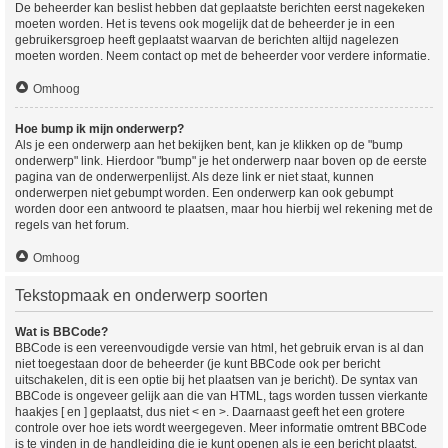
De beheerder kan beslist hebben dat geplaatste berichten eerst nagekeken
moeten worden. Het is tevens ook mogelijk dat de beheerder je in een
gebruikersgroep heeft geplaatst waarvan de berichten altijd nagelezen
moeten worden. Neem contact op met de beheerder voor verdere informatie.
Omhoog
Hoe bump ik mijn onderwerp?
Als je een onderwerp aan het bekijken bent, kan je klikken op de "bump
onderwerp" link. Hierdoor "bump" je het onderwerp naar boven op de eerste
pagina van de onderwerpenlijst. Als deze link er niet staat, kunnen
onderwerpen niet gebumpt worden. Een onderwerp kan ook gebumpt
worden door een antwoord te plaatsen, maar hou hierbij wel rekening met de
regels van het forum.
Omhoog
Tekstopmaak en onderwerp soorten
Wat is BBCode?
BBCode is een vereenvoudigde versie van html, het gebruik ervan is al dan
niet toegestaan door de beheerder (je kunt BBCode ook per bericht
uitschakelen, dit is een optie bij het plaatsen van je bericht). De syntax van
BBCode is ongeveer gelijk aan die van HTML, tags worden tussen vierkante
haakjes [ en ] geplaatst, dus niet < en >. Daarnaast geeft het een grotere
controle over hoe iets wordt weergegeven. Meer informatie omtrent BBCode
is te vinden in de handleiding die je kunt openen als je een bericht plaatst.