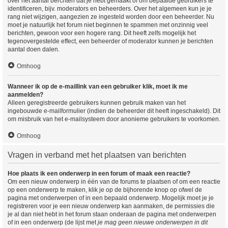
over het aantal berchten dat je hebt gemaakt of om bepaalde gebruikers te
identificeren, bijv. moderators en beheerders. Over het algemeen kun je je
rang niet wijzigen, aangezien ze ingesteld worden door een beheerder. Nu
moet je natuurlijk het forum niet beginnen te spammen met onzinnig veel
berichten, gewoon voor een hogere rang. Dit heeft zelfs mogelijk het
tegenovergestelde effect, een beheerder of moderator kunnen je berichten
aantal doen dalen.
Omhoog
Wanneer ik op de e-maillink van een gebruiker klik, moet ik me
aanmelden?
Alleen geregistreerde gebruikers kunnen gebruik maken van het
ingebouwde e-mailformulier (indien de beheerder dit heeft ingeschakeld). Dit
om misbruik van het e-mailsysteem door anonieme gebruikers te voorkomen.
Omhoog
Vragen in verband met het plaatsen van berichten
Hoe plaats ik een onderwerp in een forum of maak een reactie?
Om een nieuw onderwerp in één van de forums te plaatsen of om een reactie
op een onderwerp te maken, klik je op de bijhorende knop op ofwel de
pagina met onderwerpen of in een bepaald onderwerp. Mogelijk moet je je
registreren voor je een nieuw onderwerp kan aanmaken, de permissies die
je al dan niet hebt in het forum staan onderaan de pagina met onderwerpen
of in een onderwerp (de lijst met
je mag geen nieuwe onderwerpen in dit