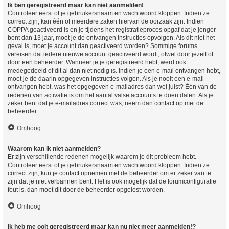
Ik ben geregistreerd maar kan niet aanmelden!
Controleer eerst of je gebruikersnaam en wachtwoord kloppen. Indien ze
correct zijn, kan één of meerdere zaken hiervan de oorzaak zijn. Indien
COPPA geactiveerd is en je tijdens het registratieproces opgaf dat je jonger
bent dan 13 jaar, moet je de ontvangen instructies opvolgen. Als dit niet het
geval is, moet je account dan geactiveerd worden? Sommige forums
vereisen dat iedere nieuwe account geactiveerd wordt, ofwel door jezelf of
door een beheerder. Wanneer je je geregistreerd hebt, werd ook
medegedeeld of dit al dan niet nodig is. Indien je een e-mail ontvangen hebt,
moet je de daarin opgegeven instructies volgen. Als je nooit een e-mail
ontvangen hebt, was het opgegeven e-mailadres dan wel juist? Één van de
redenen van activatie is om het aantal valse accounts te doen dalen. Als je
zeker bent dat je e-mailadres correct was, neem dan contact op met de
beheerder.
Omhoog
Waarom kan ik niet aanmelden?
Er zijn verschillende redenen mogelijk waarom je dit probleem hebt.
Controleer eerst of je gebruikersnaam en wachtwoord kloppen. Indien ze
correct zijn, kun je contact opnemen met de beheerder om er zeker van te
zijn dat je niet verbannen bent. Het is ook mogelijk dat de forumconfiguratie
fout is, dan moet dit door de beheerder opgelost worden.
Omhoog
Ik heb me ooit geregistreerd maar kan nu niet meer aanmelden!?