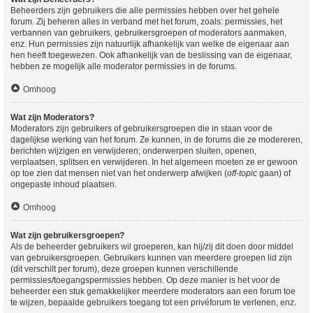
Beheerders zijn gebruikers die alle permissies hebben over het gehele
forum. Zij beheren alles in verband met het forum, zoals: permissies, het
verbannen van gebruikers, gebruikersgroepen of moderators aanmaken,
enz. Hun permissies zijn natuurlijk afhankelijk van welke de eigenaar aan
hen heeft toegewezen. Ook afhankelijk van de beslissing van de eigenaar,
hebben ze mogelijk alle moderator permissies in de forums.
Omhoog
Wat zijn Moderators?
Moderators zijn gebruikers of gebruikersgroepen die in staan voor de
dagelijkse werking van het forum. Ze kunnen, in de forums die ze modereren,
berichten wijzigen en verwijderen; onderwerpen sluiten, openen,
verplaatsen, splitsen en verwijderen. In het algemeen moeten ze er gewoon
op toe zien dat mensen niet van het onderwerp afwijken (
off-topic
gaan) of
ongepaste inhoud plaatsen.
Omhoog
Wat zijn gebruikersgroepen?
Als de beheerder gebruikers wil groeperen, kan hij/zij dit doen door middel
van gebruikersgroepen. Gebruikers kunnen van meerdere groepen lid zijn
(dit verschilt per forum), deze groepen kunnen verschillende
permissies/toegangspermissies hebben. Op deze manier is het voor de
beheerder een stuk gemakkelijker meerdere moderators aan een forum toe
te wijzen, bepaalde gebruikers toegang tot een privéforum te verlenen, enz.