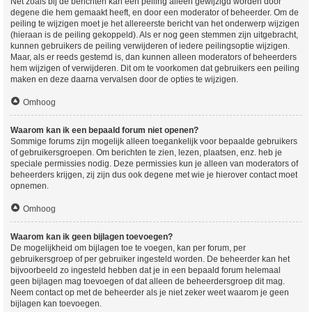
Net zoals bij de berichten kan een peiling alleen gewijzigd worden door
degene die hem gemaakt heeft, en door een moderator of beheerder. Om de
peiling te wijzigen moet je het allereerste bericht van het onderwerp wijzigen
(hieraan is de peiling gekoppeld). Als er nog geen stemmen zijn uitgebracht,
kunnen gebruikers de peiling verwijderen of iedere peilingsoptie wijzigen.
Maar, als er reeds gestemd is, dan kunnen alleen moderators of beheerders
hem wijzigen of verwijderen. Dit om te voorkomen dat gebruikers een peiling
maken en deze daarna vervalsen door de opties te wijzigen.
Omhoog
Waarom kan ik een bepaald forum niet openen?
Sommige forums zijn mogelijk alleen toegankelijk voor bepaalde gebruikers
of gebruikersgroepen. Om berichten te zien, lezen, plaatsen, enz. heb je
speciale permissies nodig. Deze permissies kun je alleen van moderators of
beheerders krijgen, zij zijn dus ook degene met wie je hierover contact moet
opnemen.
Omhoog
Waarom kan ik geen bijlagen toevoegen?
De mogelijkheid om bijlagen toe te voegen, kan per forum, per
gebruikersgroep of per gebruiker ingesteld worden. De beheerder kan het
bijvoorbeeld zo ingesteld hebben dat je in een bepaald forum helemaal
geen bijlagen mag toevoegen of dat alleen de beheerdersgroep dit mag.
Neem contact op met de beheerder als je niet zeker weet waarom je geen
bijlagen kan toevoegen.