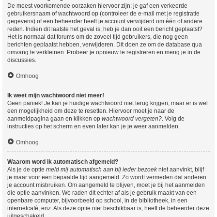
De meest voorkomende oorzaken hiervoor zijn: je gaf een verkeerde
gebruikersnaam of wachtwoord op (controleer de e-mail met je registratie
gegevens) of een beheerder heeft je account verwijderd om één of andere
reden. Indien dit laatste het geval is, heb je dan ooit een bericht geplaatst?
Het is normaal dat forums om de zoveel tijd gebruikers, die nog geen
berichten geplaatst hebben, verwijderen. Dit doen ze om de database qua
omvang te verkleinen. Probeer je opnieuw te registreren en meng je in de
discussies.
Omhoog
Ik weet mijn wachtwoord niet meer!
Geen paniek! Je kan je huidige wachtwoord niet terug krijgen, maar er is wel
een mogelijkheid om deze te resetten. Hiervoor moet je naar de
aanmeldpagina gaan en klikken op
wachtwoord vergeten?
. Volg de
instructies op het scherm en even later kan je je weer aanmelden.
Omhoog
Waarom word ik automatisch afgemeld?
Als je de optie
meld mij automatisch aan bij ieder bezoek
niet aanvinkt, blijf
je maar voor een bepaalde tijd aangemeld. Zo wordt vermeden dat anderen
je account misbruiken. Om aangemeld te blijven, moet je bij het aanmelden
die optie aanvinken. We raden dit echter af als je gebruik maakt van een
openbare computer, bijvoorbeeld op school, in de bibliotheek, in een
internetcafé, enz. Als deze optie niet beschikbaar is, heeft de beheerder deze
uitgeschakeld.