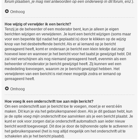
forum plaatsen, je mag niet antwoorden op een onderwerp in dit forum, enz.
).
Omhoog
Hoe wijzig of verwijder ik een bericht?
Tenzij je de beheerder of een moderator bent, kun je alleen je eigen
berichten wijzigen en verwijderen. Je kunt een bericht wijzigen (soms maar
voor een beperkte tijd nadat het geplaatst is) door te klikken op de
wijzig
knop van het desbetreffende bericht. Als er al iemand op je bericht
gereageerd heeft, komt er onderaan je bericht een klein tekstje dat zegt
hoeveel keer en wanneer je het bericht voor het laatst je gewijzigd hebt. Dit
zal niet verschijnen als nog niemand gereageerd heeft, evenmin als een
beheerder of moderator je bericht gewijzigd heeft. Zij kunnen wel een
mededeling toevoegen, waarom ze je bericht gewijzigd hebben. Het
verwijderen van een bericht is niet meer mogelijk zodra er iemand op
gereageerd heeft.
Omhoog
Hoe voeg ik een onderschrift toe aan mijn bericht?
Om een onderschrift aan je bericht toe te voegen, moet je er eerst één
maken. Dit kun je via het gebruikerspaneel doen. Als je dit gedaan hebt, kun
je de optie
voeg mijn onderschrift toe
aanvinken als je een bericht plaatst. Je
kunt er ook voor zorgen dat je onderschrift automatisch aan ieder nieuw
bericht wordt toegevoegd. Dit doe je door de bijhorende optie te activeren in
het gebruikerspaneel (het is nog altijd mogelijk om het onderschrift uit te
schakelen als je het bericht plaatst).