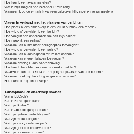
Hoe kan ik een avatar instellen?
Wat is mijn rang en hoe verander ik mijn rang?
Wanneer ik op de e-maillink van een gebruiker klik, moet ik me aanmelden?
Vragen in verband met het plaatsen van berichten
Hoe plaats ik een onderwerp in een forum of maak een reactie?
Hoe wijzig of verwijder ik een bericht?
Hoe voeg ik een onderschrift toe aan mijn bericht?
Hoe maak ik een peiling?
Waarom kan ik niet meer peilingsopties toevoegen?
Hoe wijzig of verwijder ik een peiling?
Waarom kan ik een bepaald forum niet openen?
Waarom kan ik geen bijlagen toevoegen?
Waarom ontving ik een waarschuwing?
Hoe kan ik berichten aan een moderator melden?
Waarvoor dient de "Opslaan"-knop bij het plaatsen van een bericht?
Waarom moet mijn bericht goedgekeurd worden?
Hoe bump ik mijn onderwerp?
Tekstopmaak en onderwerp soorten
Wat is BBCode?
Kan ik HTML gebruiken?
Wat zijn Smilies?
Kan ik afbeeldingen plaatsen?
Wat zijn globale mededelingen?
Wat zijn mededelingen?
Wat zijn sticky onderwerpen?
Wat zijn gesloten onderwerpen?
Wat zijn onderwerpiconen?