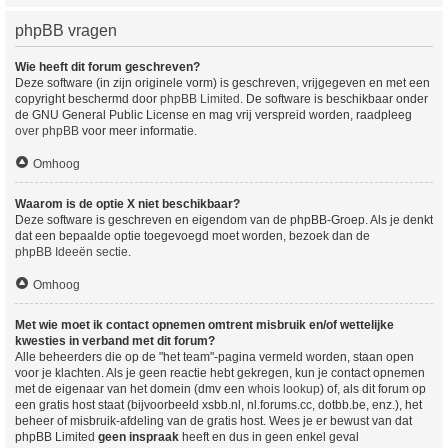
phpBB vragen
Wie heeft dit forum geschreven?
Deze software (in zijn originele vorm) is geschreven, vrijgegeven en met een
copyright beschermd door
phpBB Limited
. De software is beschikbaar onder
de GNU General Public License en mag vrij verspreid worden, raadpleeg
over phpBB
voor meer informatie.
Omhoog
Waarom is de optie X niet beschikbaar?
Deze software is geschreven en eigendom van de phpBB-Groep. Als je denkt
dat een bepaalde optie toegevoegd moet worden, bezoek dan de
phpBB Ideeën sectie
.
Omhoog
Met wie moet ik contact opnemen omtrent misbruik en/of wettelijke
kwesties in verband met dit forum?
Alle beheerders die op de "het team"-pagina vermeld worden, staan open
voor je klachten. Als je geen reactie hebt gekregen, kun je contact opnemen
met de eigenaar van het domein (dmv een
whois lookup
) of, als dit forum op
een gratis host staat (bijvoorbeeld xsbb.nl, nl.forums.cc, dotbb.be, enz.), het
beheer of misbruik-afdeling van de gratis host. Wees je er bewust van dat
phpBB Limited
geen inspraak
heeft en dus in geen enkel geval