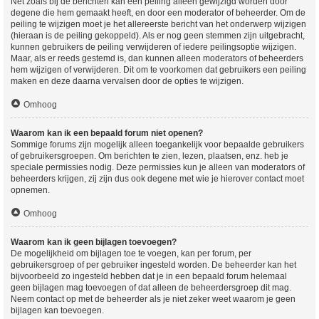
Net zoals bij de berichten kan een peiling alleen gewijzigd worden door
degene die hem gemaakt heeft, en door een moderator of beheerder. Om de
peiling te wijzigen moet je het allereerste bericht van het onderwerp wijzigen
(hieraan is de peiling gekoppeld). Als er nog geen stemmen zijn uitgebracht,
kunnen gebruikers de peiling verwijderen of iedere peilingsoptie wijzigen.
Maar, als er reeds gestemd is, dan kunnen alleen moderators of beheerders
hem wijzigen of verwijderen. Dit om te voorkomen dat gebruikers een peiling
maken en deze daarna vervalsen door de opties te wijzigen.
Omhoog
Waarom kan ik een bepaald forum niet openen?
Sommige forums zijn mogelijk alleen toegankelijk voor bepaalde gebruikers
of gebruikersgroepen. Om berichten te zien, lezen, plaatsen, enz. heb je
speciale permissies nodig. Deze permissies kun je alleen van moderators of
beheerders krijgen, zij zijn dus ook degene met wie je hierover contact moet
opnemen.
Omhoog
Waarom kan ik geen bijlagen toevoegen?
De mogelijkheid om bijlagen toe te voegen, kan per forum, per
gebruikersgroep of per gebruiker ingesteld worden. De beheerder kan het
bijvoorbeeld zo ingesteld hebben dat je in een bepaald forum helemaal
geen bijlagen mag toevoegen of dat alleen de beheerdersgroep dit mag.
Neem contact op met de beheerder als je niet zeker weet waarom je geen
bijlagen kan toevoegen.