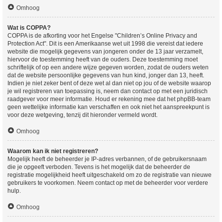
Omhoog
Wat is COPPA?
COPPA is de afkorting voor het Engelse "Children’s Online Privacy and
Protection Act". Dit is een Amerikaanse wet uit 1998 die vereist dat iedere
website die mogelijk gegevens van jongeren onder de 13 jaar verzamelt,
hiervoor de toestemming heeft van de ouders. Deze toestemming moet
schriftelijk of op een andere wijze gegeven worden, zodat de ouders weten
dat de website persoonlijke gegevens van hun kind, jonger dan 13, heeft.
Indien je niet zeker bent of deze wet al dan niet op jou of de website waarop
je wil registreren van toepassing is, neem dan contact op met een juridisch
raadgever voor meer informatie. Houd er rekening mee dat het phpBB-team
geen wettelijke informatie kan verschaffen en ook niet het aanspreekpunt is
voor deze wetgeving, tenzij dit hieronder vermeld wordt.
Omhoog
Waarom kan ik niet registreren?
Mogelijk heeft de beheerder je IP-adres verbannen, of de gebruikersnaam
die je opgeeft verboden. Tevens is het mogelijk dat de beheerder de
registratie mogelijkheid heeft uitgeschakeld om zo de registratie van nieuwe
gebruikers te voorkomen. Neem contact op met de beheerder voor verdere
hulp.
Omhoog