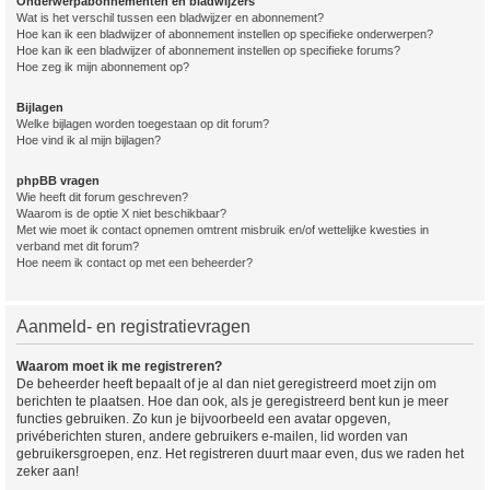
Onderwerpabonnementen en bladwijzers
Wat is het verschil tussen een bladwijzer en abonnement?
Hoe kan ik een bladwijzer of abonnement instellen op specifieke onderwerpen?
Hoe kan ik een bladwijzer of abonnement instellen op specifieke forums?
Hoe zeg ik mijn abonnement op?
Bijlagen
Welke bijlagen worden toegestaan op dit forum?
Hoe vind ik al mijn bijlagen?
phpBB vragen
Wie heeft dit forum geschreven?
Waarom is de optie X niet beschikbaar?
Met wie moet ik contact opnemen omtrent misbruik en/of wettelijke kwesties in
verband met dit forum?
Hoe neem ik contact op met een beheerder?
Aanmeld- en registratievragen
Waarom moet ik me registreren?
De beheerder heeft bepaalt of je al dan niet geregistreerd moet zijn om
berichten te plaatsen. Hoe dan ook, als je geregistreerd bent kun je meer
functies gebruiken. Zo kun je bijvoorbeeld een avatar opgeven,
privéberichten sturen, andere gebruikers e-mailen, lid worden van
gebruikersgroepen, enz. Het registreren duurt maar even, dus we raden het
zeker aan!