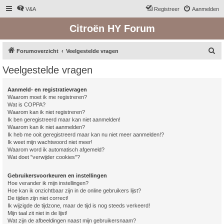
V&A
Registreer
Aanmelden
Citroën HY Forum
Z
Forumoverzicht
Veelgestelde vragen
o
Veelgestelde vragen
e
k
Aanmeld- en registratievragen
Waarom moet ik me registreren?
Wat is COPPA?
Waarom kan ik niet registreren?
Ik ben geregistreerd maar kan niet aanmelden!
Waarom kan ik niet aanmelden?
Ik heb me ooit geregistreerd maar kan nu niet meer aanmelden!?
Ik weet mijn wachtwoord niet meer!
Waarom word ik automatisch afgemeld?
Wat doet "verwijder cookies"?
Gebruikersvoorkeuren en instellingen
Hoe verander ik mijn instellingen?
Hoe kan ik onzichtbaar zijn in de online gebruikers lijst?
De tijden zijn niet correct!
Ik wijzigde de tijdzone, maar de tijd is nog steeds verkeerd!
Mijn taal zit niet in de lijst!
Wat zijn de afbeeldingen naast mijn gebruikersnaam?