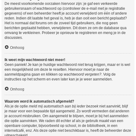
De meest voorkomende oorzaken hiervoor zijn: je gaf een verkeerde
gebruikersnaam of wachtwoord op (controleer de e-mail met je registratie
gegevens) of een beheerder heeft je account verwijderd om één of andere
reden. Indien dit laatste het geval is, heb je dan ooit een bericht geplaatst?
Het is normaal dat forums om de zoveel tijd gebruikers, die nog geen
berichten geplaatst hebben, verwijderen. Dit doen ze om de database qua
omvang te verkleinen. Probeer je opnieuw te registreren en meng je in de
discussies.
Omhoog
Ik weet mijn wachtwoord niet meer!
Geen paniek! Je kan je huidige wachtwoord niet terug krijgen, maar er is wel
een mogelijkheid om deze te resetten. Hiervoor moet je naar de
aanmeldpagina gaan en klikken op
wachtwoord vergeten?
. Volg de
instructies op het scherm en even later kan je je weer aanmelden.
Omhoog
Waarom word ik automatisch afgemeld?
Als je de optie
meld mij automatisch aan bij ieder bezoek
niet aanvinkt, blijf
je maar voor een bepaalde tijd aangemeld. Zo wordt vermeden dat anderen
je account misbruiken. Om aangemeld te blijven, moet je bij het aanmelden
die optie aanvinken. We raden dit echter af als je gebruik maakt van een
openbare computer, bijvoorbeeld op school, in de bibliotheek, in een
internetcafé, enz. Als deze optie niet beschikbaar is, heeft de beheerder deze
uitgeschakeld.