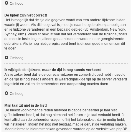
Omhoog
De tijden zijn niet correct!
Het is mogelijk dat de tijd die gegeven wordt van een andere tijdzone is dan
waarin jij woont. Als dit het geval is, moet je naar het gebruikerspaneel gaan
en je tijdzone veranderen in een bepaald gebied (vb: Amsterdam, New York,
Sydney, enz.). Wees er bewust van dat het veranderen van de tijdzone, zoals
de meeste instellingen, alleen gedaan kunnen worden door geregistreerde
gebruikers. Als je nog niet geregistreerd bent is dit een goed moment om dit
te doen.
Omhoog
Ik wijzigde de tijdzone, maar de tijd is nog steeds verkeerd!
Als je zeker bent dat je de correcte tijdzone en zomertijd goed hebt ingevuld
en de tijd is nog steeds anders, is waarschijnlijk de tijd op de server verkeerd
ingesteld en zullen de beheerders een aanpassing moeten doen.
Omhoog
Mijn taal zit niet in de lijst!
De meest voorkomende reden hiervoor is dat de beheerder je taal niet
geïnstalleerd heeft, of dat nog niemand het forum in je taal vertaald heeft. Je
kunt altijd aan de beheerder vragen of hij het talenpakket, dat je nodig hebt,
wil installeren. Indien het nog niet bestaat, mag je gerust de vertaling maken.
Meer informatie hieromtrent kan gevonden worden op de website van phpBB