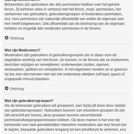
Beheerders zijn gebruikers die alle permissies hebben over het gehele
forum. Zij beheren alles in verband met het forum, zoals: permissies, het
verbannen van gebruikers, gebruikersgroepen of moderators aanmaken,
enz. Hun permissies zijn natuurlijk afhankelijk van welke de eigenaar aan
hen heeft toegewezen. Ook afhankelijk van de beslissing van de eigenaar,
hebben ze mogelijk alle moderator permissies in de forums.
Omhoog
Wat zijn Moderators?
Moderators zijn gebruikers of gebruikersgroepen die in staan voor de
dagelijkse werking van het forum. Ze kunnen, in de forums die ze modereren,
berichten wijzigen en verwijderen; onderwerpen sluiten, openen,
verplaatsen, splitsen en verwijderen. In het algemeen moeten ze er gewoon
op toe zien dat mensen niet van het onderwerp afwijken (
off-topic
gaan) of
ongepaste inhoud plaatsen.
Omhoog
Wat zijn gebruikersgroepen?
Als de beheerder gebruikers wil groeperen, kan hij/zij dit doen door middel
van gebruikersgroepen. Gebruikers kunnen van meerdere groepen lid zijn
(dit verschilt per forum), deze groepen kunnen verschillende
permissies/toegangspermissies hebben. Op deze manier is het voor de
beheerder een stuk gemakkelijker meerdere moderators aan een forum toe
te wijzen, bepaalde gebruikers toegang tot een privéforum te verlenen, enz.