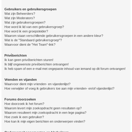
Gebruikers en gebruikersgroepen
Wat zijn Beheerders?
Wat zijn Moderators?
Wat zijn gebruikersgroepen?
Hoe word ik lid van een gebruikersgroep?
Hoe word ik een groepsleider?
Waarom staan verschillende gebruikersgroepen in een andere kleur?
Wat is de "Standaard gebruikersgroep"?
Waarvoor dient de "Het Team"-link?
Privéberichten
Ik kan geen privéberichten sturen!
Ik blijf ongewenste privéberichten ontvangen!
Ik heb spam of een e-mail met ongepaste inhoud van iemand op dit forum ontvangen!
Vrienden en vijanden
Waarvoor dient mijn vrienden- en vijandenlijst?
Hoe verwijder of voeg ik gebruikers toe aan mijn vrienden- en/of vijandenlijst?
Forums doorzoeken
Hoe doorzoek ik het forum?
Waarom levert mijn zoekopdracht geen resultaten op?
Waarom resulteert mijn zoekopdracht in een lege pagina?
Hoe zoek ik een gebruiker?
Hoe kan ik mijn eigen berichten en onderwerpen vinden?