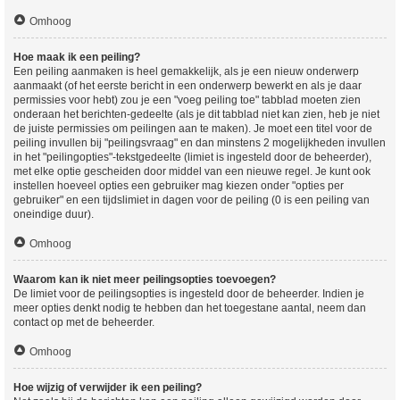
Omhoog
Hoe maak ik een peiling?
Een peiling aanmaken is heel gemakkelijk, als je een nieuw onderwerp
aanmaakt (of het eerste bericht in een onderwerp bewerkt en als je daar
permissies voor hebt) zou je een "voeg peiling toe" tabblad moeten zien
onderaan het berichten-gedeelte (als je dit tabblad niet kan zien, heb je niet
de juiste permissies om peilingen aan te maken). Je moet een titel voor de
peiling invullen bij "peilingsvraag" en dan minstens 2 mogelijkheden invullen
in het "peilingopties"-tekstgedeelte (limiet is ingesteld door de beheerder),
met elke optie gescheiden door middel van een nieuwe regel. Je kunt ook
instellen hoeveel opties een gebruiker mag kiezen onder "opties per
gebruiker" en een tijdslimiet in dagen voor de peiling (0 is een peiling van
oneindige duur).
Omhoog
Waarom kan ik niet meer peilingsopties toevoegen?
De limiet voor de peilingsopties is ingesteld door de beheerder. Indien je
meer opties denkt nodig te hebben dan het toegestane aantal, neem dan
contact op met de beheerder.
Omhoog
Hoe wijzig of verwijder ik een peiling?