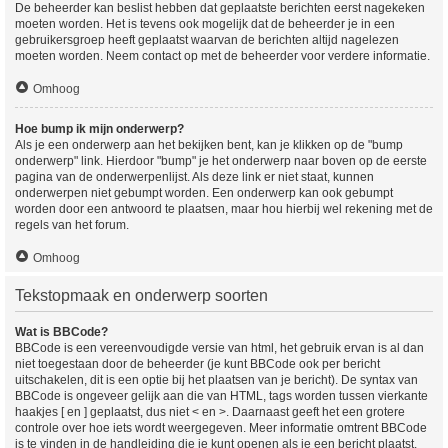
De beheerder kan beslist hebben dat geplaatste berichten eerst nagekeken
moeten worden. Het is tevens ook mogelijk dat de beheerder je in een
gebruikersgroep heeft geplaatst waarvan de berichten altijd nagelezen
moeten worden. Neem contact op met de beheerder voor verdere informatie.
Omhoog
Hoe bump ik mijn onderwerp?
Als je een onderwerp aan het bekijken bent, kan je klikken op de "bump
onderwerp" link. Hierdoor "bump" je het onderwerp naar boven op de eerste
pagina van de onderwerpenlijst. Als deze link er niet staat, kunnen
onderwerpen niet gebumpt worden. Een onderwerp kan ook gebumpt
worden door een antwoord te plaatsen, maar hou hierbij wel rekening met de
regels van het forum.
Omhoog
Tekstopmaak en onderwerp soorten
Wat is BBCode?
BBCode is een vereenvoudigde versie van html, het gebruik ervan is al dan
niet toegestaan door de beheerder (je kunt BBCode ook per bericht
uitschakelen, dit is een optie bij het plaatsen van je bericht). De syntax van
BBCode is ongeveer gelijk aan die van HTML, tags worden tussen vierkante
haakjes [ en ] geplaatst, dus niet < en >. Daarnaast geeft het een grotere
controle over hoe iets wordt weergegeven. Meer informatie omtrent BBCode
is te vinden in de handleiding die je kunt openen als je een bericht plaatst.