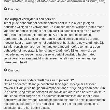
forum plaatsen, je mag niet antwoorden op een onderwerp in dit forum, enz.
).
Omhoog
Hoe wijzig of verwijder ik een bericht?
Tenzij je de beheerder of een moderator bent, kun je alleen je eigen
berichten wijzigen en verwijderen. Je kunt een bericht wijzigen (soms maar
voor een beperkte tijd nadat het geplaatst is) door te klikken op de
wijzig
knop van het desbetreffende bericht. Als er al iemand op je bericht
gereageerd heeft, komt er onderaan je bericht een klein tekstje dat zegt
hoeveel keer en wanneer je het bericht voor het laatst je gewijzigd hebt. Dit
zal niet verschijnen als nog niemand gereageerd heeft, evenmin als een
beheerder of moderator je bericht gewijzigd heeft. Zij kunnen wel een
mededeling toevoegen, waarom ze je bericht gewijzigd hebben. Het
verwijderen van een bericht is niet meer mogelijk zodra er iemand op
gereageerd heeft.
Omhoog
Hoe voeg ik een onderschrift toe aan mijn bericht?
Om een onderschrift aan je bericht toe te voegen, moet je er eerst één
maken. Dit kun je via het gebruikerspaneel doen. Als je dit gedaan hebt, kun
je de optie
voeg mijn onderschrift toe
aanvinken als je een bericht plaatst. Je
kunt er ook voor zorgen dat je onderschrift automatisch aan ieder nieuw
bericht wordt toegevoegd. Dit doe je door de bijhorende optie te activeren in
het gebruikerspaneel (het is nog altijd mogelijk om het onderschrift uit te
schakelen als je het bericht plaatst).