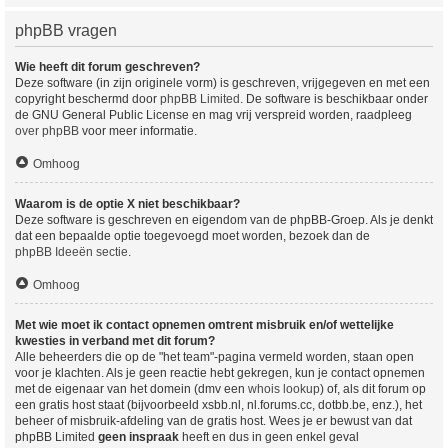
phpBB vragen
Wie heeft dit forum geschreven?
Deze software (in zijn originele vorm) is geschreven, vrijgegeven en met een
copyright beschermd door
phpBB Limited
. De software is beschikbaar onder
de GNU General Public License en mag vrij verspreid worden, raadpleeg
over phpBB
voor meer informatie.
Omhoog
Waarom is de optie X niet beschikbaar?
Deze software is geschreven en eigendom van de phpBB-Groep. Als je denkt
dat een bepaalde optie toegevoegd moet worden, bezoek dan de
phpBB Ideeën sectie
.
Omhoog
Met wie moet ik contact opnemen omtrent misbruik en/of wettelijke
kwesties in verband met dit forum?
Alle beheerders die op de "het team"-pagina vermeld worden, staan open
voor je klachten. Als je geen reactie hebt gekregen, kun je contact opnemen
met de eigenaar van het domein (dmv een
whois lookup
) of, als dit forum op
een gratis host staat (bijvoorbeeld xsbb.nl, nl.forums.cc, dotbb.be, enz.), het
beheer of misbruik-afdeling van de gratis host. Wees je er bewust van dat
phpBB Limited
geen inspraak
heeft en dus in geen enkel geval