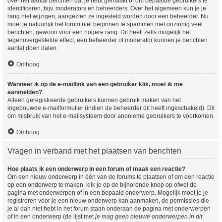
over het aantal berchten dat je hebt gemaakt of om bepaalde gebruikers te
identificeren, bijv. moderators en beheerders. Over het algemeen kun je je
rang niet wijzigen, aangezien ze ingesteld worden door een beheerder. Nu
moet je natuurlijk het forum niet beginnen te spammen met onzinnig veel
berichten, gewoon voor een hogere rang. Dit heeft zelfs mogelijk het
tegenovergestelde effect, een beheerder of moderator kunnen je berichten
aantal doen dalen.
Omhoog
Wanneer ik op de e-maillink van een gebruiker klik, moet ik me
aanmelden?
Alleen geregistreerde gebruikers kunnen gebruik maken van het
ingebouwde e-mailformulier (indien de beheerder dit heeft ingeschakeld). Dit
om misbruik van het e-mailsysteem door anonieme gebruikers te voorkomen.
Omhoog
Vragen in verband met het plaatsen van berichten
Hoe plaats ik een onderwerp in een forum of maak een reactie?
Om een nieuw onderwerp in één van de forums te plaatsen of om een reactie
op een onderwerp te maken, klik je op de bijhorende knop op ofwel de
pagina met onderwerpen of in een bepaald onderwerp. Mogelijk moet je je
registreren voor je een nieuw onderwerp kan aanmaken, de permissies die
je al dan niet hebt in het forum staan onderaan de pagina met onderwerpen
of in een onderwerp (de lijst met
je mag geen nieuwe onderwerpen in dit