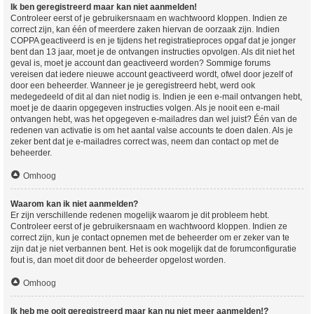
Ik ben geregistreerd maar kan niet aanmelden!
Controleer eerst of je gebruikersnaam en wachtwoord kloppen. Indien ze
correct zijn, kan één of meerdere zaken hiervan de oorzaak zijn. Indien
COPPA geactiveerd is en je tijdens het registratieproces opgaf dat je jonger
bent dan 13 jaar, moet je de ontvangen instructies opvolgen. Als dit niet het
geval is, moet je account dan geactiveerd worden? Sommige forums
vereisen dat iedere nieuwe account geactiveerd wordt, ofwel door jezelf of
door een beheerder. Wanneer je je geregistreerd hebt, werd ook
medegedeeld of dit al dan niet nodig is. Indien je een e-mail ontvangen hebt,
moet je de daarin opgegeven instructies volgen. Als je nooit een e-mail
ontvangen hebt, was het opgegeven e-mailadres dan wel juist? Één van de
redenen van activatie is om het aantal valse accounts te doen dalen. Als je
zeker bent dat je e-mailadres correct was, neem dan contact op met de
beheerder.
Omhoog
Waarom kan ik niet aanmelden?
Er zijn verschillende redenen mogelijk waarom je dit probleem hebt.
Controleer eerst of je gebruikersnaam en wachtwoord kloppen. Indien ze
correct zijn, kun je contact opnemen met de beheerder om er zeker van te
zijn dat je niet verbannen bent. Het is ook mogelijk dat de forumconfiguratie
fout is, dan moet dit door de beheerder opgelost worden.
Omhoog
Ik heb me ooit geregistreerd maar kan nu niet meer aanmelden!?