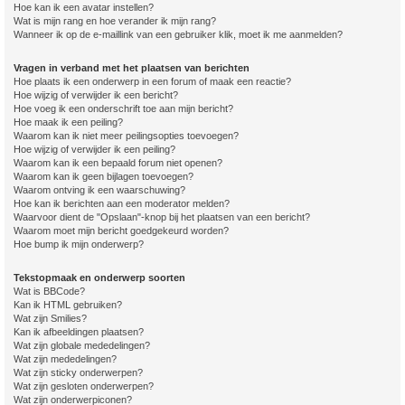
Hoe kan ik een avatar instellen?
Wat is mijn rang en hoe verander ik mijn rang?
Wanneer ik op de e-maillink van een gebruiker klik, moet ik me aanmelden?
Vragen in verband met het plaatsen van berichten
Hoe plaats ik een onderwerp in een forum of maak een reactie?
Hoe wijzig of verwijder ik een bericht?
Hoe voeg ik een onderschrift toe aan mijn bericht?
Hoe maak ik een peiling?
Waarom kan ik niet meer peilingsopties toevoegen?
Hoe wijzig of verwijder ik een peiling?
Waarom kan ik een bepaald forum niet openen?
Waarom kan ik geen bijlagen toevoegen?
Waarom ontving ik een waarschuwing?
Hoe kan ik berichten aan een moderator melden?
Waarvoor dient de "Opslaan"-knop bij het plaatsen van een bericht?
Waarom moet mijn bericht goedgekeurd worden?
Hoe bump ik mijn onderwerp?
Tekstopmaak en onderwerp soorten
Wat is BBCode?
Kan ik HTML gebruiken?
Wat zijn Smilies?
Kan ik afbeeldingen plaatsen?
Wat zijn globale mededelingen?
Wat zijn mededelingen?
Wat zijn sticky onderwerpen?
Wat zijn gesloten onderwerpen?
Wat zijn onderwerpiconen?