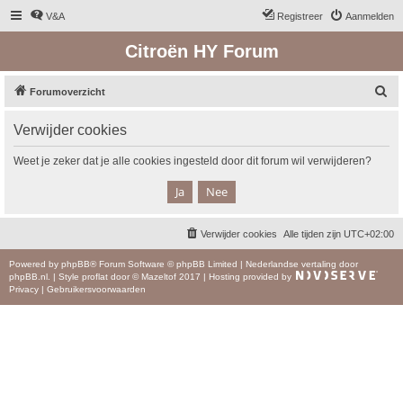
V&A
Registreer
Aanmelden
Citroën HY Forum
Z
Forumoverzicht
o
Verwijder cookies
e
k
Weet je zeker dat je alle cookies ingesteld door dit forum wil verwijderen?
Verwijder cookies
Alle tijden zijn
UTC+02:00
Powered by
phpBB
® Forum Software © phpBB Limited
|
Nederlandse vertaling door
phpBB.nl
.
|
Style
proflat
door ©
Mazeltof
2017
|
Hosting provided by
Privacy
|
Gebruikersvoorwaarden