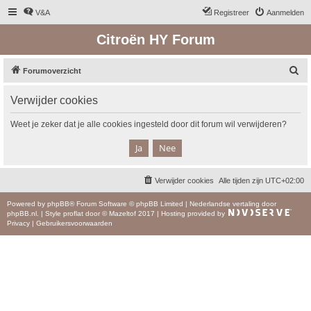
V&A
Registreer
Aanmelden
Citroën HY Forum
Z
Forumoverzicht
o
Verwijder cookies
e
k
Weet je zeker dat je alle cookies ingesteld door dit forum wil verwijderen?
Verwijder cookies
Alle tijden zijn
UTC+02:00
Powered by
phpBB
® Forum Software © phpBB Limited
|
Nederlandse vertaling door
phpBB.nl
.
|
Style
proflat
door ©
Mazeltof
2017
|
Hosting provided by
Privacy
|
Gebruikersvoorwaarden