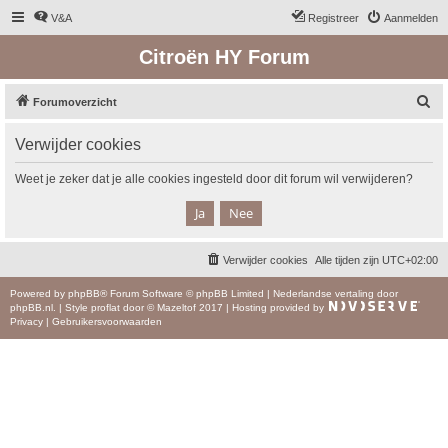
V&A
Registreer
Aanmelden
Citroën HY Forum
Z
Forumoverzicht
o
Verwijder cookies
e
k
Weet je zeker dat je alle cookies ingesteld door dit forum wil verwijderen?
Verwijder cookies
Alle tijden zijn
UTC+02:00
Powered by
phpBB
® Forum Software © phpBB Limited
|
Nederlandse vertaling door
phpBB.nl
.
|
Style
proflat
door ©
Mazeltof
2017
|
Hosting provided by
Privacy
|
Gebruikersvoorwaarden