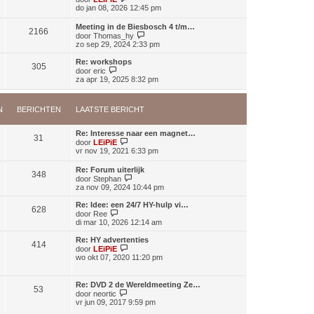
t
e
do jan 08, 2026 12:45 pm
r
s
k
i
t
i
c
Meeting in de Biesbosch 4 t/m…
e
2166
j
h
B
door
Thomas_hy
b
k
t
e
zo sep 29, 2024 2:33 pm
e
l
k
r
a
i
i
Re: workshops
a
305
j
B
c
door
eric
t
k
e
h
za apr 19, 2025 8:32 pm
s
l
k
t
t
a
i
e
a
j
b
N
BERICHTEN
LAATSTE BERICHT
t
k
e
s
l
r
t
a
i
Re: Interesse naar een magnet…
e
a
31
c
B
door
LEiPiE
b
t
h
e
vr nov 19, 2021 6:33 pm
e
s
t
k
r
t
i
i
Re: Forum uiterlijk
e
348
j
B
c
door
Stephan
b
k
e
h
za nov 09, 2024 10:44 pm
e
l
k
t
r
a
i
i
Re: Idee: een 24/7 HY-hulp vi…
a
628
j
c
B
door
Ree
t
k
h
e
di mar 10, 2026 12:14 am
s
l
t
k
t
a
i
Re: HY advertenties
e
414
a
j
B
door
LEiPiE
b
t
k
e
wo okt 07, 2020 11:20 pm
e
s
l
k
r
t
a
i
i
e
a
j
c
Re: DVD 2 de Wereldmeeting Ze…
b
t
53
k
B
h
door
neortic
e
s
l
e
t
vr jun 09, 2017 9:59 pm
r
t
a
k
i
e