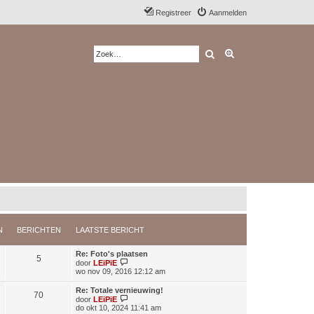
Registreer
Aanmelden
Zoek
Uitgebreid zoeken
N
BERICHTEN
LAATSTE BERICHT
Re: Foto's plaatsen
5
B
door
LEiPiE
e
wo nov 09, 2016 12:12 am
k
i
Re: Totale vernieuwing!
70
j
B
door
LEiPiE
k
e
do okt 10, 2024 11:41 am
l