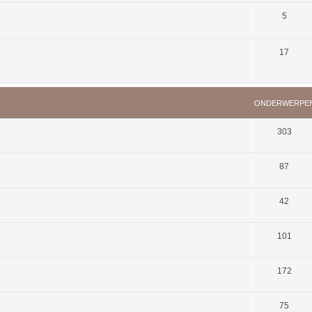
5
17
ONDERWERPE
303
87
42
101
172
75