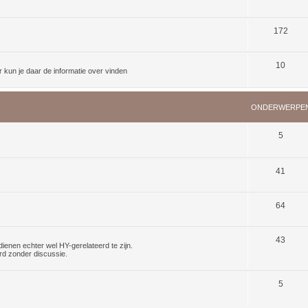
172
10
kun je daar de informatie over vinden
ONDERWERPE
5
41
64
43
dienen echter wel HY-gerelateerd te zijn.
rd zonder discussie.
5