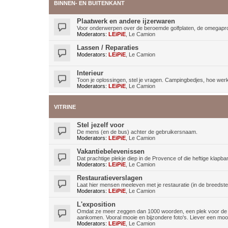
BINNEN- EN BUITENKANT
Plaatwerk en andere ijzerwaren
Voor onderwerpen over de beroemde golfplaten, de omegaprof
Moderators:
LEiPiE
,
Le Camion
Lassen / Reparaties
Moderators:
LEiPiE
,
Le Camion
Interieur
Toon je oplossingen, stel je vragen. Campingbedjes, hoe werkt 
Moderators:
LEiPiE
,
Le Camion
VITRINE
Stel jezelf voor
De mens (en de bus) achter de gebruikersnaam.
Moderators:
LEiPiE
,
Le Camion
Vakantiebelevenissen
Dat prachtige plekje diep in de Provence of die heftige klapban
Moderators:
LEiPiE
,
Le Camion
Restauratieverslagen
Laat hier mensen meeleven met je restauratie (in de breedste
Moderators:
LEiPiE
,
Le Camion
L'exposition
Omdat ze meer zeggen dan 1000 woorden, een plek voor de al
aankomen. Vooral mooie en bijzondere foto's. Liever een mooie
Moderators:
LEiPiE
,
Le Camion