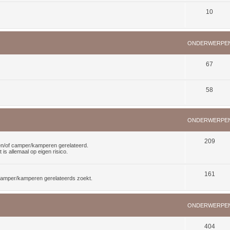
10
ONDERWERPE
67
58
ONDERWERPE
209
n en/of camper/kamperen gerelateerd.
is allemaal op eigen risico.
161
f camper/kamperen gerelateerds zoekt.
ONDERWERPE
404