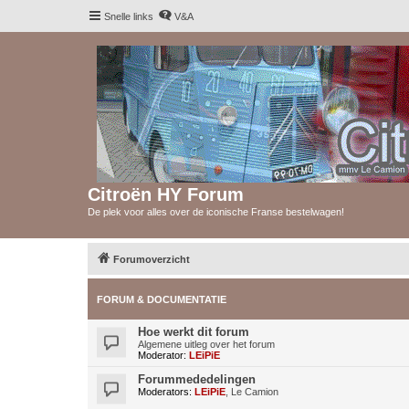
Snelle links
V&A
Citroën HY Forum
De plek voor alles over de iconische Franse bestelwagen!
Forumoverzicht
FORUM & DOCUMENTATIE
Hoe werkt dit forum
Algemene uitleg over het forum
Moderator:
LEiPiE
Forummededelingen
Moderators:
LEiPiE
,
Le Camion