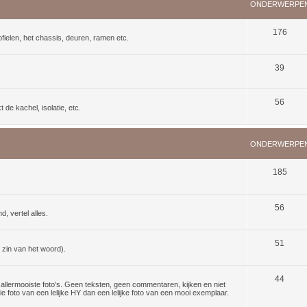
ONDERWERPE
176
ielen, het chassis, deuren, ramen etc.
39
56
de kachel, isolatie, etc.
ONDERWERPE
185
56
d, vertel alles.
51
 zin van het woord).
44
lermooiste foto's. Geen teksten, geen commentaren, kijken en niet
 foto van een lelijke HY dan een lelijke foto van een mooi exemplaar.