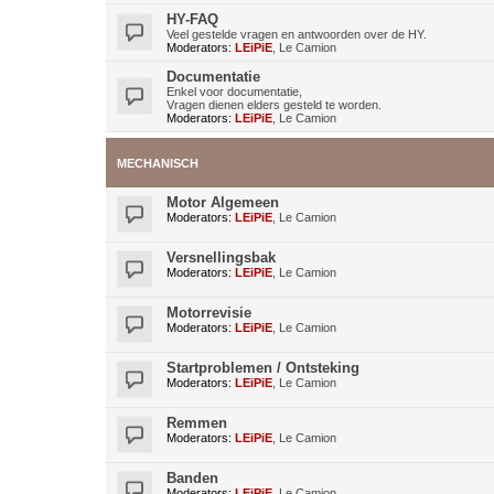
HY-FAQ
Veel gestelde vragen en antwoorden over de HY.
Moderators:
LEiPiE
,
Le Camion
Documentatie
Enkel voor documentatie,
Vragen dienen elders gesteld te worden.
Moderators:
LEiPiE
,
Le Camion
MECHANISCH
Motor Algemeen
Moderators:
LEiPiE
,
Le Camion
Versnellingsbak
Moderators:
LEiPiE
,
Le Camion
Motorrevisie
Moderators:
LEiPiE
,
Le Camion
Startproblemen / Ontsteking
Moderators:
LEiPiE
,
Le Camion
Remmen
Moderators:
LEiPiE
,
Le Camion
Banden
Moderators:
LEiPiE
,
Le Camion