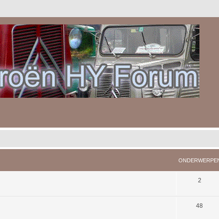
ONDERWERPE
2
48