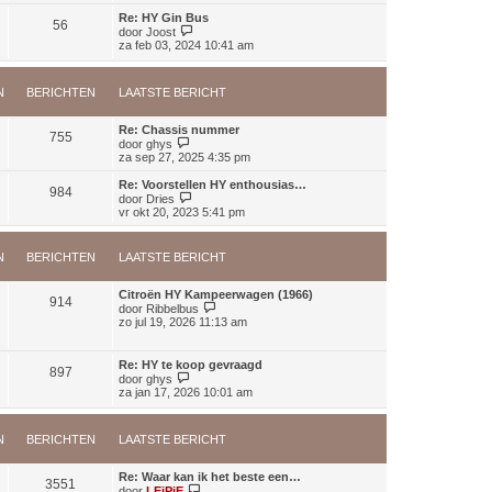
e
a
j
c
b
Re: HY Gin Bus
t
56
k
h
B
e
door
Joost
s
l
t
e
r
za feb 03, 2024 10:41 am
t
a
k
i
e
a
i
c
b
t
j
h
e
s
N
BERICHTEN
LAATSTE BERICHT
k
t
r
t
l
i
e
a
c
Re: Chassis nummer
b
a
755
h
B
door
ghys
e
t
t
e
za sep 27, 2025 4:35 pm
r
s
k
i
t
i
c
Re: Voorstellen HY enthousias…
e
984
j
h
B
door
Dries
b
k
t
e
vr okt 20, 2023 5:41 pm
e
l
k
r
a
i
i
a
j
c
N
BERICHTEN
LAATSTE BERICHT
t
k
h
s
l
t
t
a
Citroën HY Kampeerwagen (1966)
e
914
a
B
door
Ribbelbus
b
t
e
zo jul 19, 2026 11:13 am
e
s
k
r
t
i
i
e
j
Re: HY te koop gevraagd
c
b
897
k
B
door
ghys
h
e
l
e
za jan 17, 2026 10:01 am
t
r
a
k
i
a
i
c
t
j
h
s
N
BERICHTEN
LAATSTE BERICHT
k
t
t
l
e
a
Re: Waar kan ik het beste een…
b
a
3551
B
door
LEiPiE
e