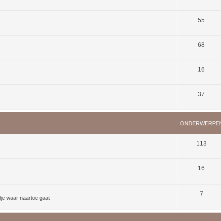
55
68
16
37
ONDERWERPE
113
16
7
dje waar naartoe gaat