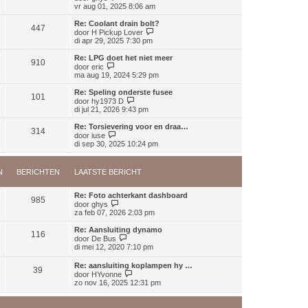
b
t
k
e
vr aug 01, 2025 8:06 am
h
e
s
l
k
t
r
t
a
i
Re: Coolant drain bolt?
i
e
447
a
j
B
door
H Pickup Lover
c
b
t
k
e
di apr 29, 2025 7:30 pm
h
e
s
l
k
t
r
t
a
i
Re: LPG doet het niet meer
i
e
910
a
j
B
door
eric
c
b
t
k
e
ma aug 19, 2024 5:29 pm
h
e
s
l
k
t
r
t
a
i
Re: Speling onderste fusee
i
e
101
a
j
B
door
hy1973 D
c
b
t
k
e
di jul 21, 2026 9:43 pm
h
e
s
l
k
t
r
t
a
i
Re: Torsievering voor en draa…
i
e
314
a
j
B
door
iuse
c
b
t
k
e
di sep 30, 2025 10:24 pm
h
e
s
l
k
t
r
t
a
i
i
e
a
j
c
N
BERICHTEN
LAATSTE BERICHT
b
t
k
h
e
s
l
t
r
t
a
Re: Foto achterkant dashboard
i
e
985
a
B
door
ghys
c
b
t
e
za feb 07, 2026 2:03 pm
h
e
s
k
t
r
t
i
Re: Aansluiting dynamo
i
e
116
j
B
door
De Bus
c
b
k
e
di mei 12, 2020 7:10 pm
h
e
l
k
t
r
a
i
Re: aansluiting koplampen hy …
i
a
39
j
B
door
HYvonne
c
t
k
e
zo nov 16, 2025 12:31 pm
h
s
l
k
t
t
a
i
e
a
j