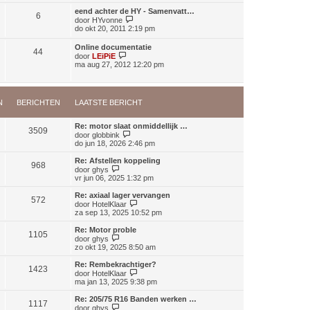
k
a
i
eend achter de HY - Samenvatt…
a
6
j
B
door
HYvonne
t
k
e
do okt 20, 2011 2:19 pm
s
l
k
t
a
i
Online documentatie
e
a
44
j
B
door
LEiPiE
b
t
k
e
ma aug 27, 2012 12:20 pm
e
s
l
k
r
t
a
i
i
e
a
j
c
b
t
k
h
e
s
N
BERICHTEN
LAATSTE BERICHT
l
t
r
t
a
i
e
a
c
Re: motor slaat onmiddellijk …
b
t
3509
h
B
door
globbink
e
s
t
e
do jun 18, 2026 2:46 pm
r
t
k
i
e
i
c
Re: Afstellen koppeling
b
968
j
B
h
door
ghys
e
k
e
t
vr jun 06, 2025 1:32 pm
r
l
k
i
a
i
Re: axiaal lager vervangen
c
572
a
j
B
door
HotelKlaar
h
t
k
e
za sep 13, 2025 10:52 pm
t
s
l
k
t
a
i
Re: Motor proble
e
1105
a
j
B
door
ghys
b
t
k
e
zo okt 19, 2025 8:50 am
e
s
l
k
r
t
a
i
Re: Rembekrachtiger?
i
e
1423
a
j
B
door
HotelKlaar
c
b
t
k
e
ma jan 13, 2025 9:38 pm
h
e
s
l
k
t
r
t
a
i
Re: 205/75 R16 Banden werken …
i
e
1117
a
j
B
door
ghys
c