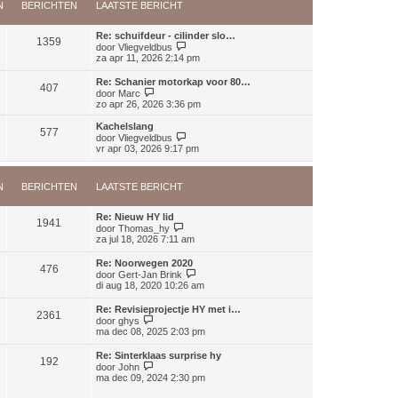
b
t
N
BERICHTEN
LAATSTE BERICHT
k
e
s
l
r
t
a
i
Re: schuifdeur - cilinder slo…
e
a
1359
c
B
door
Vliegveldbus
b
t
h
e
za apr 11, 2026 2:14 pm
e
s
t
k
r
t
i
i
Re: Schanier motorkap voor 80…
e
407
j
c
B
door
Marc
b
k
h
e
zo apr 26, 2026 3:36 pm
e
l
t
k
r
a
i
i
Kachelslang
a
577
j
c
B
door
Vliegveldbus
t
k
h
e
vr apr 03, 2026 9:17 pm
s
l
t
k
t
a
i
e
a
j
b
N
BERICHTEN
LAATSTE BERICHT
t
k
e
s
l
r
t
a
i
Re: Nieuw HY lid
e
a
1941
B
c
door
Thomas_hy
b
t
e
h
za jul 18, 2026 7:11 am
e
s
k
t
r
t
i
i
Re: Noorwegen 2020
e
476
j
c
B
door
Gert-Jan Brink
b
k
h
e
di aug 18, 2020 10:26 am
e
l
t
k
r
a
i
i
Re: Revisieprojectje HY met i…
a
2361
j
c
B
door
ghys
t
k
h
e
ma dec 08, 2025 2:03 pm
s
l
t
k
t
a
i
e
Re: Sinterklaas surprise hy
a
192
j
B
b
door
John
t
k
e
e
ma dec 09, 2024 2:30 pm
s
l
k
r
t
a
i
i