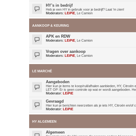
HY's in bedrijf
Heb je een HY in gebruik voor je bedrijf? Laat 'm zien!
Moderators:
LEiPiE
,
Le Camion
AANKOOP & KEURING
APK en RDW
Moderators:
LEiPiE
,
Le Camion
Vragen over aankoop
Moderators:
LEiPiE
,
Le Camion
LE MARCHÉ
Aangeboden
Hier kun je items te koop/ruil/afhalen aanbieden, HY, Citroë
LET OP: Er is geen controle op wat er wordt aangeboden. Het 
Moderator:
LEiPiE
Gevraagd
Hier kun je berichten neerzetten als je iets HY, Citroën en/o
Moderator:
LEiPiE
HY ALGEMEEN
Algemeen