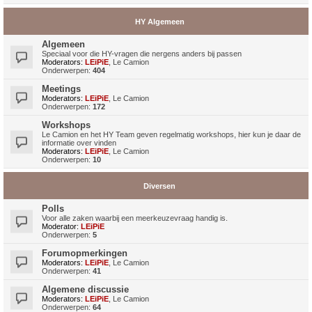
HY Algemeen
Algemeen
Speciaal voor die HY-vragen die nergens anders bij passen
Moderators:
LEiPiE
,
Le Camion
Onderwerpen:
404
Meetings
Moderators:
LEiPiE
,
Le Camion
Onderwerpen:
172
Workshops
Le Camion en het HY Team geven regelmatig workshops, hier kun je daar de
informatie over vinden
Moderators:
LEiPiE
,
Le Camion
Onderwerpen:
10
Diversen
Polls
Voor alle zaken waarbij een meerkeuzevraag handig is.
Moderator:
LEiPiE
Onderwerpen:
5
Forumopmerkingen
Moderators:
LEiPiE
,
Le Camion
Onderwerpen:
41
Algemene discussie
Moderators:
LEiPiE
,
Le Camion
Onderwerpen:
64