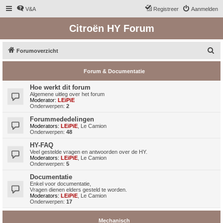
V&A
Registreer
Aanmelden
Citroën HY Forum
Z
Forumoverzicht
o
Forum & Documentatie
e
k
Hoe werkt dit forum
Algemene uitleg over het forum
Moderator:
LEiPiE
Onderwerpen:
2
Forummededelingen
Moderators:
LEiPiE
,
Le Camion
Onderwerpen:
48
HY-FAQ
Veel gestelde vragen en antwoorden over de HY.
Moderators:
LEiPiE
,
Le Camion
Onderwerpen:
5
Documentatie
Enkel voor documentatie,
Vragen dienen elders gesteld te worden.
Moderators:
LEiPiE
,
Le Camion
Onderwerpen:
17
Mechanisch