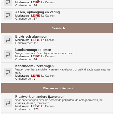
Moderators:
LEiPiE
,
Le Camion
Onderwerpen:
16
Assen, ophanging en vering
Moderators:
LEiPiE
,
Le Camion
Onderwerpen:
37
Elektrisch
Elektrisch algemeen
Moderators:
LEiPiE
,
Le Camion
Onderwerpen:
113
Laadstroomproblemen
Vragen over accu's en bijbehorende onderdelen
Moderators:
LEiPiE
,
Le Camion
Onderwerpen:
16
Kabelboom / zekeringen
Vragen over het aansluiten van een kabelboom, of welk draadje waar naartoe
gaat
Moderators:
LEiPiE
,
Le Camion
Onderwerpen:
7
Binnen- en buitenkant
Plaatwerk en andere ijzerwaren
Voor onderwerpen over de beroemde golfplaten, de omegaprofielen, het
chassis, deuren, ramen etc.
Moderators:
LEiPiE
,
Le Camion
Onderwerpen:
176