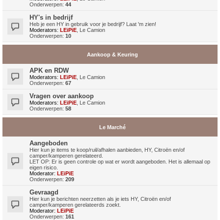
Onderwerpen:
44
HY's in bedrijf
Heb je een HY in gebruik voor je bedrijf? Laat 'm zien!
Moderators:
LEiPiE
,
Le Camion
Onderwerpen:
10
Aankoop & Keuring
APK en RDW
Moderators:
LEiPiE
,
Le Camion
Onderwerpen:
67
Vragen over aankoop
Moderators:
LEiPiE
,
Le Camion
Onderwerpen:
58
Le Marché
Aangeboden
Hier kun je items te koop/ruil/afhalen aanbieden, HY, Citroën en/of
camper/kamperen gerelateerd.
LET OP: Er is geen controle op wat er wordt aangeboden. Het is allemaal op
eigen risico.
Moderator:
LEiPiE
Onderwerpen:
209
Gevraagd
Hier kun je berichten neerzetten als je iets HY, Citroën en/of
camper/kamperen gerelateerds zoekt.
Moderator:
LEiPiE
Onderwerpen:
161