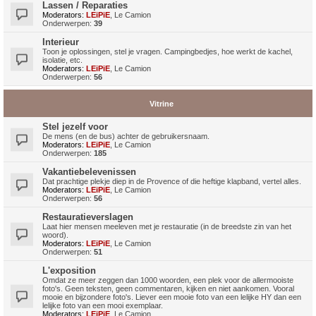
Lassen / Reparaties
Moderators:
LEiPiE
,
Le Camion
Onderwerpen:
39
Interieur
Toon je oplossingen, stel je vragen. Campingbedjes, hoe werkt de kachel,
isolatie, etc.
Moderators:
LEiPiE
,
Le Camion
Onderwerpen:
56
Vitrine
Stel jezelf voor
De mens (en de bus) achter de gebruikersnaam.
Moderators:
LEiPiE
,
Le Camion
Onderwerpen:
185
Vakantiebelevenissen
Dat prachtige plekje diep in de Provence of die heftige klapband, vertel alles.
Moderators:
LEiPiE
,
Le Camion
Onderwerpen:
56
Restauratieverslagen
Laat hier mensen meeleven met je restauratie (in de breedste zin van het
woord).
Moderators:
LEiPiE
,
Le Camion
Onderwerpen:
51
L'exposition
Omdat ze meer zeggen dan 1000 woorden, een plek voor de allermooiste
foto's. Geen teksten, geen commentaren, kijken en niet aankomen. Vooral
mooie en bijzondere foto's. Liever een mooie foto van een lelijke HY dan een
lelijke foto van een mooi exemplaar.
Moderators:
LEiPiE
,
Le Camion