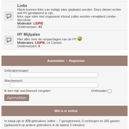
Links
Hierin kunnen links van nuttige sites geplaatst worden. Deze dienen echter
wel HY-gerelateerd te zijn.
links naar sites met ongepaste inhoud zullen worden verwijderd zonder
discussie.
Moderator:
LEiPiE
Onderwerpen:
43
HY Mijlpalen
Hier alles over de verjaardagen van de HY
Moderators:
LEiPiE
,
Le Camion
Onderwerpen:
5
Aanmelden
•
Registreer
Gebruikersnaam:
Wachtwoord:
Ik ben mijn wachtwoord vergeten
Onthouden
Wie is er online
In totaal zijn er
272
gebruikers online :: 7 geregistreerd, 0 verborgen en 265 gasten
(gebaseerd op actieve gebruikers in de laatste 5 minuten)