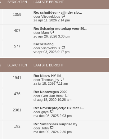
b
t
N
BERICHTEN
LAATSTE BERICHT
k
e
s
l
r
t
a
i
Re: schuifdeur - cilinder slo…
e
a
1359
c
B
door
Vliegveldbus
b
t
h
e
za apr 11, 2026 2:14 pm
e
s
t
k
r
t
i
i
Re: Schanier motorkap voor 80…
e
407
j
c
B
door
Marc
b
k
h
e
zo apr 26, 2026 3:36 pm
e
l
t
k
r
a
i
i
Kachelslang
a
577
j
c
B
door
Vliegveldbus
t
k
h
e
vr apr 03, 2026 9:17 pm
s
l
t
k
t
a
i
e
a
j
b
N
BERICHTEN
LAATSTE BERICHT
t
k
e
s
l
r
t
a
i
Re: Nieuw HY lid
e
a
1941
B
c
door
Thomas_hy
b
t
e
h
za jul 18, 2026 7:11 am
e
s
k
t
r
t
i
i
Re: Noorwegen 2020
e
476
j
c
B
door
Gert-Jan Brink
b
k
h
e
di aug 18, 2020 10:26 am
e
l
t
k
r
a
i
i
Re: Revisieprojectje HY met i…
a
2361
j
c
B
door
ghys
t
k
h
e
ma dec 08, 2025 2:03 pm
s
l
t
k
t
a
i
e
Re: Sinterklaas surprise hy
a
192
j
B
b
door
John
t
k
e
e
ma dec 09, 2024 2:30 pm
s
l
k
r
t
a
i
i