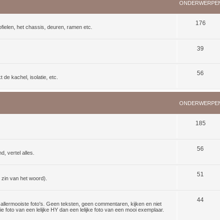
ONDERWERPE
176
ielen, het chassis, deuren, ramen etc.
39
56
de kachel, isolatie, etc.
ONDERWERPE
185
56
d, vertel alles.
51
 zin van het woord).
44
lermooiste foto's. Geen teksten, geen commentaren, kijken en niet
 foto van een lelijke HY dan een lelijke foto van een mooi exemplaar.