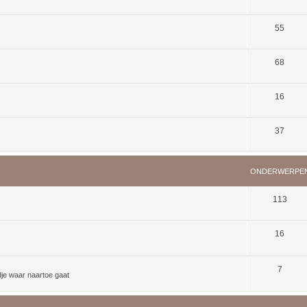
55
68
16
37
ONDERWERPE
113
16
7
dje waar naartoe gaat