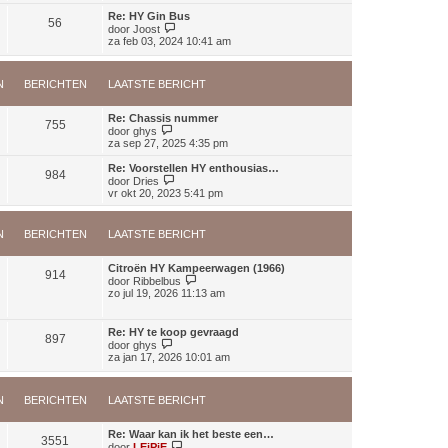
e
a
j
c
b
Re: HY Gin Bus
t
56
k
h
B
e
door
Joost
s
l
t
e
r
za feb 03, 2024 10:41 am
t
a
k
i
e
a
i
c
b
t
j
h
e
s
N
BERICHTEN
LAATSTE BERICHT
k
t
r
t
l
i
e
a
c
Re: Chassis nummer
b
a
755
h
B
door
ghys
e
t
t
e
za sep 27, 2025 4:35 pm
r
s
k
i
t
i
c
Re: Voorstellen HY enthousias…
e
984
j
h
B
door
Dries
b
k
t
e
vr okt 20, 2023 5:41 pm
e
l
k
r
a
i
i
a
j
c
N
BERICHTEN
LAATSTE BERICHT
t
k
h
s
l
t
t
a
Citroën HY Kampeerwagen (1966)
e
914
a
B
door
Ribbelbus
b
t
e
zo jul 19, 2026 11:13 am
e
s
k
r
t
i
i
e
j
Re: HY te koop gevraagd
c
b
897
k
B
door
ghys
h
e
l
e
za jan 17, 2026 10:01 am
t
r
a
k
i
a
i
c
t
j
h
s
N
BERICHTEN
LAATSTE BERICHT
k
t
t
l
e
a
Re: Waar kan ik het beste een…
b
a
3551
B
door
LEiPiE
e