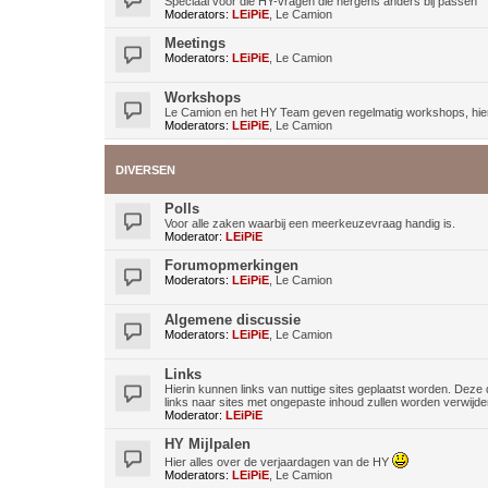
Speciaal voor die HY-vragen die nergens anders bij passen
Moderators:
LEiPiE
,
Le Camion
Meetings
Moderators:
LEiPiE
,
Le Camion
Workshops
Le Camion en het HY Team geven regelmatig workshops, hier 
Moderators:
LEiPiE
,
Le Camion
DIVERSEN
Polls
Voor alle zaken waarbij een meerkeuzevraag handig is.
Moderator:
LEiPiE
Forumopmerkingen
Moderators:
LEiPiE
,
Le Camion
Algemene discussie
Moderators:
LEiPiE
,
Le Camion
Links
Hierin kunnen links van nuttige sites geplaatst worden. Deze 
links naar sites met ongepaste inhoud zullen worden verwijde
Moderator:
LEiPiE
HY Mijlpalen
Hier alles over de verjaardagen van de HY
Moderators:
LEiPiE
,
Le Camion