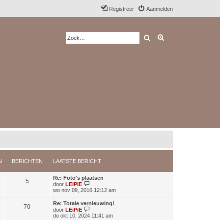
Registreer
Aanmelden
Zoek
Uitgebreid zoeken
N
BERICHTEN
LAATSTE BERICHT
Re: Foto's plaatsen
5
B
door
LEiPiE
e
wo nov 09, 2016 12:12 am
k
i
Re: Totale vernieuwing!
70
j
B
door
LEiPiE
k
e
do okt 10, 2024 11:41 am
l