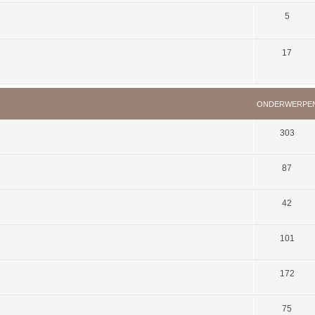
5
17
ONDERWERPE
303
87
42
101
172
75