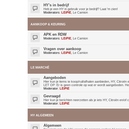
HY's in bedrijf
Heb je een HY in gebruik voor je bedrijf? Laat 'm zien!
Moderators:
LEiPiE
,
Le Camion
AANKOOP & KEURING
APK en RDW
Moderators:
LEiPiE
,
Le Camion
Vragen over aankoop
Moderators:
LEiPiE
,
Le Camion
LE MARCHÉ
Aangeboden
Hier kun je items te koop/ruil/afhalen aanbieden, HY, Citroë
LET OP: Er is geen controle op wat er wordt aangeboden. Het 
Moderator:
LEiPiE
Gevraagd
Hier kun je berichten neerzetten als je iets HY, Citroën en/o
Moderator:
LEiPiE
HY ALGEMEEN
Algemeen