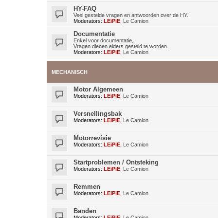
HY-FAQ
Veel gestelde vragen en antwoorden over de HY.
Moderators:
LEiPiE
,
Le Camion
Documentatie
Enkel voor documentatie,
Vragen dienen elders gesteld te worden.
Moderators:
LEiPiE
,
Le Camion
MECHANISCH
Motor Algemeen
Moderators:
LEiPiE
,
Le Camion
Versnellingsbak
Moderators:
LEiPiE
,
Le Camion
Motorrevisie
Moderators:
LEiPiE
,
Le Camion
Startproblemen / Ontsteking
Moderators:
LEiPiE
,
Le Camion
Remmen
Moderators:
LEiPiE
,
Le Camion
Banden
Moderators:
LEiPiE
,
Le Camion