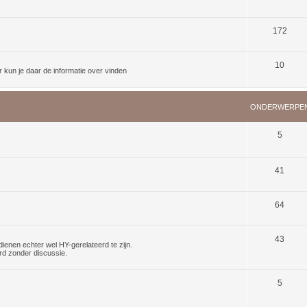
172
10
kun je daar de informatie over vinden
ONDERWERPE
5
41
64
43
dienen echter wel HY-gerelateerd te zijn.
rd zonder discussie.
5