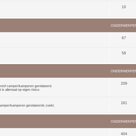
10
ONDERWERPE
67
58
ONDERWERPE
209
n en/of camper/kamperen gerelateerd.
is allemaal op eigen risico.
161
f camper/kamperen gerelateerds zoekt.
ONDERWERPE
404