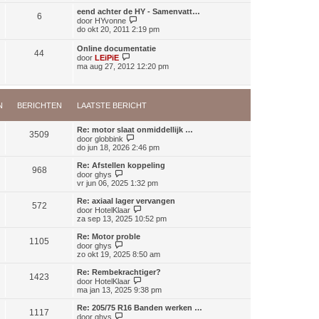
k
a
i
eend achter de HY - Samenvatt…
a
6
j
B
door
HYvonne
t
k
e
do okt 20, 2011 2:19 pm
s
l
k
t
a
i
Online documentatie
e
a
44
j
B
door
LEiPiE
b
t
k
e
ma aug 27, 2012 12:20 pm
e
s
l
k
r
t
a
i
i
e
a
j
c
b
t
k
h
e
s
N
BERICHTEN
LAATSTE BERICHT
l
t
r
t
a
i
e
a
c
Re: motor slaat onmiddellijk …
b
t
3509
h
B
door
globbink
e
s
t
e
do jun 18, 2026 2:46 pm
r
t
k
i
e
i
c
Re: Afstellen koppeling
b
968
j
B
h
door
ghys
e
k
e
t
vr jun 06, 2025 1:32 pm
r
l
k
i
a
i
Re: axiaal lager vervangen
c
572
a
j
B
door
HotelKlaar
h
t
k
e
za sep 13, 2025 10:52 pm
t
s
l
k
t
a
i
Re: Motor proble
e
1105
a
j
B
door
ghys
b
t
k
e
zo okt 19, 2025 8:50 am
e
s
l
k
r
t
a
i
Re: Rembekrachtiger?
i
e
1423
a
j
B
door
HotelKlaar
c
b
t
k
e
ma jan 13, 2025 9:38 pm
h
e
s
l
k
t
r
t
a
i
Re: 205/75 R16 Banden werken …
i
e
1117
a
j
B
door
ghys
c