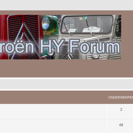
ONDERWERPE
2
48