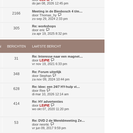
t
e
do jan 08, 2026 12:45 pm
r
s
k
i
t
i
c
Meeting in de Biesbosch 4 t/m…
e
2166
j
h
B
door
Thomas_hy
b
k
t
e
zo sep 29, 2024 2:33 pm
e
l
k
r
a
i
i
Re: workshops
a
305
j
B
c
door
eric
t
k
e
h
za apr 19, 2025 8:32 pm
s
l
k
t
t
a
i
e
a
j
b
N
BERICHTEN
LAATSTE BERICHT
t
k
e
s
l
r
t
a
i
Re: Interesse naar een magnet…
e
a
31
c
B
door
LEiPiE
b
t
h
e
vr nov 19, 2021 6:33 pm
e
s
t
k
r
t
i
i
Re: Forum uiterlijk
e
348
j
B
c
door
Stephan
b
k
e
h
za nov 09, 2024 10:44 pm
e
l
k
t
r
a
i
i
Re: Idee: een 24/7 HY-hulp vi…
a
628
j
c
B
door
Ree
t
k
h
e
di mar 10, 2026 12:14 am
s
l
t
k
t
a
i
Re: HY advertenties
e
414
a
j
B
door
LEiPiE
b
t
k
e
wo okt 07, 2020 11:20 pm
e
s
l
k
r
t
a
i
i
e
a
j
c
Re: DVD 2 de Wereldmeeting Ze…
b
t
53
k
B
h
door
neortic
e
s
l
e
t
vr jun 09, 2017 9:59 pm
r
t
a
k
i
e