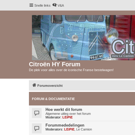
Snelle links
V&A
Citroën HY Forum
De plek voor alles over de iconische Franse bestelwagen!
Forumoverzicht
FORUM & DOCUMENTATIE
Hoe werkt dit forum
Algemene uitleg over het forum
Moderator:
LEiPiE
Forummededelingen
Moderators:
LEiPiE
,
Le Camion