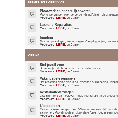
BINNEN- EN BUITENKANT
Plaatwerk en andere ijzerwaren
Voor onderwerpen over de beroemde golfplaten, de omegaprof
Moderators:
LEiPiE
,
Le Camion
Lassen / Reparaties
Moderators:
LEiPiE
,
Le Camion
Interieur
Toon je oplossingen, stel je vragen. Campingbedjes, hoe werkt 
Moderators:
LEiPiE
,
Le Camion
VITRINE
Stel jezelf voor
De mens (en de bus) achter de gebruikersnaam.
Moderators:
LEiPiE
,
Le Camion
Vakantiebelevenissen
Dat prachtige plekje diep in de Provence of die heftige klapban
Moderators:
LEiPiE
,
Le Camion
Restauratieverslagen
Laat hier mensen meeleven met je restauratie (in de breedste
Moderators:
LEiPiE
,
Le Camion
L'exposition
Omdat ze meer zeggen dan 1000 woorden, een plek voor de al
aankomen. Vooral mooie en bijzondere foto's. Liever een mooie
Moderators:
LEiPiE
,
Le Camion