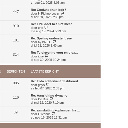
b
t
k
e
vr aug 01, 2025 8:06 am
h
e
s
l
k
t
r
t
a
i
Re: Coolant drain bolt?
i
e
447
a
j
B
door
H Pickup Lover
c
b
t
k
e
di apr 29, 2025 7:30 pm
h
e
s
l
k
t
r
t
a
i
Re: LPG doet het niet meer
i
e
910
a
j
B
door
eric
c
b
t
k
e
ma aug 19, 2024 5:29 pm
h
e
s
l
k
t
r
t
a
i
Re: Speling onderste fusee
i
e
101
a
j
B
door
hy1973 D
c
b
t
k
e
di jul 21, 2026 9:43 pm
h
e
s
l
k
t
r
t
a
i
Re: Torsievering voor en draa…
i
e
314
a
j
B
door
iuse
c
b
t
k
e
di sep 30, 2025 10:24 pm
h
e
s
l
k
t
r
t
a
i
i
e
a
j
c
N
BERICHTEN
LAATSTE BERICHT
b
t
k
h
e
s
l
t
r
t
a
Re: Foto achterkant dashboard
i
e
985
a
B
door
ghys
c
b
t
e
za feb 07, 2026 2:03 pm
h
e
s
k
t
r
t
i
Re: Aansluiting dynamo
i
e
116
j
B
door
De Bus
c
b
k
e
di mei 12, 2020 7:10 pm
h
e
l
k
t
r
a
i
Re: aansluiting koplampen hy …
i
a
39
j
B
door
HYvonne
c
t
k
e
zo nov 16, 2025 12:31 pm
h
s
l
k
t
t
a
i
e
a
j