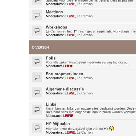
Speciaal voor die HY-vragen die nergens anders bij passen
Moderators:
LEiPiE
,
Le Camion
Meetings
Moderators:
LEiPiE
,
Le Camion
Workshops
Le Camion en het HY Team geven regelmatig workshops, hier 
Moderators:
LEiPiE
,
Le Camion
DIVERSEN
Polls
Voor alle zaken waarbij een meerkeuzevraag handig is.
Moderator:
LEiPiE
Forumopmerkingen
Moderators:
LEiPiE
,
Le Camion
Algemene discussie
Moderators:
LEiPiE
,
Le Camion
Links
Hierin kunnen links van nuttige sites geplaatst worden. Deze 
links naar sites met ongepaste inhoud zullen worden verwijde
Moderator:
LEiPiE
HY Mijlpalen
Hier alles over de verjaardagen van de HY
Moderators:
LEiPiE
,
Le Camion