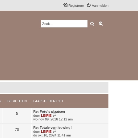
Registreer
Aanmelden
Zoek
Uitgebreid zoeken
N
BERICHTEN
LAATSTE BERICHT
Re: Foto's plaatsen
5
B
door
LEiPiE
e
wo nov 09, 2016 12:12 am
k
i
Re: Totale vernieuwing!
70
j
B
door
LEiPiE
k
e
do okt 10, 2024 11:41 am
l