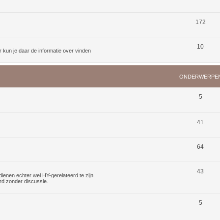
172
10
kun je daar de informatie over vinden
ONDERWERPE
5
41
64
43
dienen echter wel HY-gerelateerd te zijn.
rd zonder discussie.
5