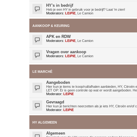
HY's in bedrijf
Heb je een HY in gebruik voor je bedrijf? Laat 'm zien!
Moderators:
LEiPiE
,
Le Camion
AANKOOP & KEURING
APK en RDW
Moderators:
LEiPiE
,
Le Camion
Vragen over aankoop
Moderators:
LEiPiE
,
Le Camion
LE MARCHÉ
Aangeboden
Hier kun je items te koop/ruil/afhalen aanbieden, HY, Citroë
LET OP: Er is geen controle op wat er wordt aangeboden. Het 
Moderator:
LEiPiE
Gevraagd
Hier kun je berichten neerzetten als je iets HY, Citroën en/o
Moderator:
LEiPiE
HY ALGEMEEN
Algemeen