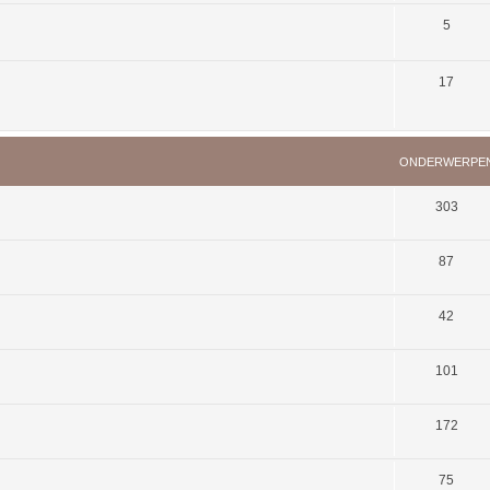
5
17
ONDERWERPE
303
87
42
101
172
75