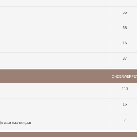
55
68
16
37
ONDERWERPE
113
16
7
dje waar naartoe gaat