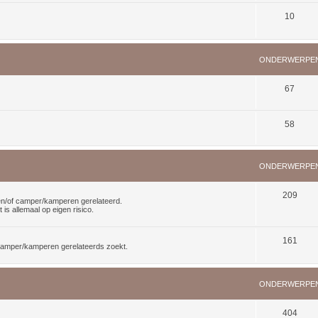
10
ONDERWERPE
67
58
ONDERWERPE
209
n en/of camper/kamperen gerelateerd.
is allemaal op eigen risico.
161
f camper/kamperen gerelateerds zoekt.
ONDERWERPE
404