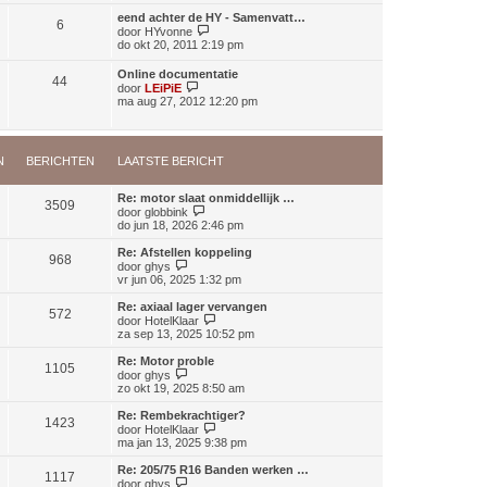
k
a
i
eend achter de HY - Samenvatt…
a
6
j
B
door
HYvonne
t
k
e
do okt 20, 2011 2:19 pm
s
l
k
t
a
i
Online documentatie
e
a
44
j
B
door
LEiPiE
b
t
k
e
ma aug 27, 2012 12:20 pm
e
s
l
k
r
t
a
i
i
e
a
j
c
b
t
k
h
e
s
N
BERICHTEN
LAATSTE BERICHT
l
t
r
t
a
i
e
a
c
Re: motor slaat onmiddellijk …
b
t
3509
h
B
door
globbink
e
s
t
e
do jun 18, 2026 2:46 pm
r
t
k
i
e
i
c
Re: Afstellen koppeling
b
968
j
B
h
door
ghys
e
k
e
t
vr jun 06, 2025 1:32 pm
r
l
k
i
a
i
Re: axiaal lager vervangen
c
572
a
j
B
door
HotelKlaar
h
t
k
e
za sep 13, 2025 10:52 pm
t
s
l
k
t
a
i
Re: Motor proble
e
1105
a
j
B
door
ghys
b
t
k
e
zo okt 19, 2025 8:50 am
e
s
l
k
r
t
a
i
Re: Rembekrachtiger?
i
e
1423
a
j
B
door
HotelKlaar
c
b
t
k
e
ma jan 13, 2025 9:38 pm
h
e
s
l
k
t
r
t
a
i
Re: 205/75 R16 Banden werken …
i
e
1117
a
j
B
door
ghys
c