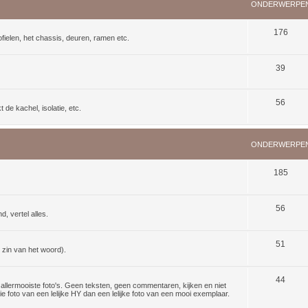
ONDERWERPE
176
ielen, het chassis, deuren, ramen etc.
39
56
de kachel, isolatie, etc.
ONDERWERPE
185
56
d, vertel alles.
51
 zin van het woord).
44
lermooiste foto's. Geen teksten, geen commentaren, kijken en niet
 foto van een lelijke HY dan een lelijke foto van een mooi exemplaar.