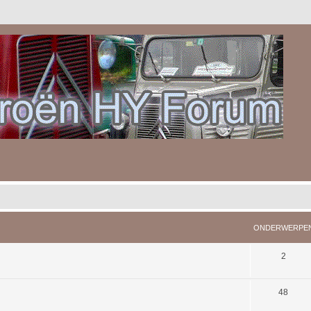
ONDERWERPE
2
48