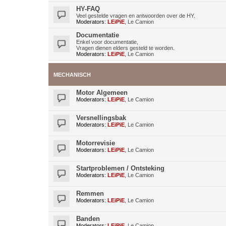
HY-FAQ
Veel gestelde vragen en antwoorden over de HY.
Moderators:
LEiPiE
,
Le Camion
Documentatie
Enkel voor documentatie,
Vragen dienen elders gesteld te worden.
Moderators:
LEiPiE
,
Le Camion
MECHANISCH
Motor Algemeen
Moderators:
LEiPiE
,
Le Camion
Versnellingsbak
Moderators:
LEiPiE
,
Le Camion
Motorrevisie
Moderators:
LEiPiE
,
Le Camion
Startproblemen / Ontsteking
Moderators:
LEiPiE
,
Le Camion
Remmen
Moderators:
LEiPiE
,
Le Camion
Banden
Moderators:
LEiPiE
,
Le Camion