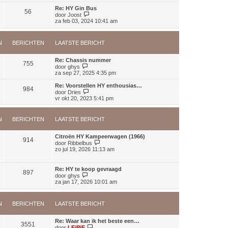
e
a
j
c
b
Re: HY Gin Bus
t
56
k
h
B
e
door
Joost
s
l
t
e
r
za feb 03, 2024 10:41 am
t
a
k
i
e
a
i
c
b
t
j
h
e
s
N
BERICHTEN
LAATSTE BERICHT
k
t
r
t
l
i
e
a
c
Re: Chassis nummer
b
a
755
h
B
door
ghys
e
t
t
e
za sep 27, 2025 4:35 pm
r
s
k
i
t
i
c
Re: Voorstellen HY enthousias…
e
984
j
h
B
door
Dries
b
k
t
e
vr okt 20, 2023 5:41 pm
e
l
k
r
a
i
i
a
j
c
N
BERICHTEN
LAATSTE BERICHT
t
k
h
s
l
t
t
a
Citroën HY Kampeerwagen (1966)
e
914
a
B
door
Ribbelbus
b
t
e
zo jul 19, 2026 11:13 am
e
s
k
r
t
i
i
e
j
Re: HY te koop gevraagd
c
b
897
k
B
door
ghys
h
e
l
e
za jan 17, 2026 10:01 am
t
r
a
k
i
a
i
c
t
j
h
s
N
BERICHTEN
LAATSTE BERICHT
k
t
t
l
e
a
Re: Waar kan ik het beste een…
b
a
3551
B
door
LEiPiE
e