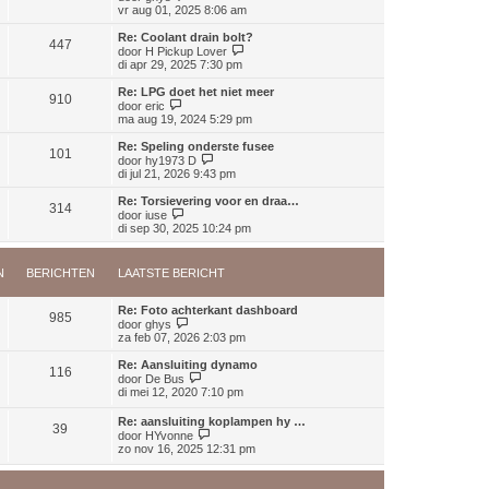
b
t
k
e
vr aug 01, 2025 8:06 am
h
e
s
l
k
t
r
t
a
i
Re: Coolant drain bolt?
i
e
447
a
j
B
door
H Pickup Lover
c
b
t
k
e
di apr 29, 2025 7:30 pm
h
e
s
l
k
t
r
t
a
i
Re: LPG doet het niet meer
i
e
910
a
j
B
door
eric
c
b
t
k
e
ma aug 19, 2024 5:29 pm
h
e
s
l
k
t
r
t
a
i
Re: Speling onderste fusee
i
e
101
a
j
B
door
hy1973 D
c
b
t
k
e
di jul 21, 2026 9:43 pm
h
e
s
l
k
t
r
t
a
i
Re: Torsievering voor en draa…
i
e
314
a
j
B
door
iuse
c
b
t
k
e
di sep 30, 2025 10:24 pm
h
e
s
l
k
t
r
t
a
i
i
e
a
j
c
N
BERICHTEN
LAATSTE BERICHT
b
t
k
h
e
s
l
t
r
t
a
Re: Foto achterkant dashboard
i
e
985
a
B
door
ghys
c
b
t
e
za feb 07, 2026 2:03 pm
h
e
s
k
t
r
t
i
Re: Aansluiting dynamo
i
e
116
j
B
door
De Bus
c
b
k
e
di mei 12, 2020 7:10 pm
h
e
l
k
t
r
a
i
Re: aansluiting koplampen hy …
i
a
39
j
B
door
HYvonne
c
t
k
e
zo nov 16, 2025 12:31 pm
h
s
l
k
t
t
a
i
e
a
j