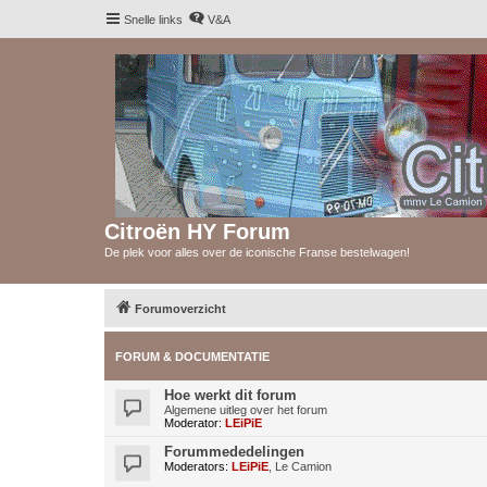
Snelle links
V&A
Citroën HY Forum
De plek voor alles over de iconische Franse bestelwagen!
Forumoverzicht
FORUM & DOCUMENTATIE
Hoe werkt dit forum
Algemene uitleg over het forum
Moderator:
LEiPiE
Forummededelingen
Moderators:
LEiPiE
,
Le Camion