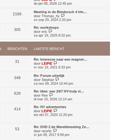
t
e
do jan 08, 2026 12:45 pm
r
s
k
i
t
i
c
Meeting in de Biesbosch 4 t/m…
e
2166
j
h
B
door
Thomas_hy
b
k
t
e
zo sep 29, 2024 2:33 pm
e
l
k
r
a
i
i
Re: workshops
a
305
j
B
c
door
eric
t
k
e
h
za apr 19, 2025 8:32 pm
s
l
k
t
t
a
i
e
a
j
b
N
BERICHTEN
LAATSTE BERICHT
t
k
e
s
l
r
t
a
i
Re: Interesse naar een magnet…
e
a
31
c
B
door
LEiPiE
b
t
h
e
vr nov 19, 2021 6:33 pm
e
s
t
k
r
t
i
i
Re: Forum uiterlijk
e
348
j
B
c
door
Stephan
b
k
e
h
za nov 09, 2024 10:44 pm
e
l
k
t
r
a
i
i
Re: Idee: een 24/7 HY-hulp vi…
a
628
j
c
B
door
Ree
t
k
h
e
di mar 10, 2026 12:14 am
s
l
t
k
t
a
i
Re: HY advertenties
e
414
a
j
B
door
LEiPiE
b
t
k
e
wo okt 07, 2020 11:20 pm
e
s
l
k
r
t
a
i
i
e
a
j
c
Re: DVD 2 de Wereldmeeting Ze…
b
t
53
k
B
h
door
neortic
e
s
l
e
t
vr jun 09, 2017 9:59 pm
r
t
a
k
i
e