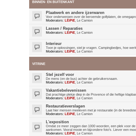
BINNEN- EN BUITENKANT
Plaatwerk en andere ijzerwaren
Voor onderwerpen over de beroemde golfplaten, de omegaprof
Moderators:
LEiPiE
,
Le Camion
Lassen / Reparaties
Moderators:
LEiPiE
,
Le Camion
Interieur
Toon je oplossingen, stel je vragen. Campingbedjes, hoe werkt 
Moderators:
LEiPiE
,
Le Camion
VITRINE
Stel jezelf voor
De mens (en de bus) achter de gebruikersnaam.
Moderators:
LEiPiE
,
Le Camion
Vakantiebelevenissen
Dat prachtige plekje diep in de Provence of die heftige klapban
Moderators:
LEiPiE
,
Le Camion
Restauratieverslagen
Laat hier mensen meeleven met je restauratie (in de breedste
Moderators:
LEiPiE
,
Le Camion
L'exposition
Omdat ze meer zeggen dan 1000 woorden, een plek voor de al
aankomen. Vooral mooie en bijzondere foto's. Liever een mooie
Moderators:
LEiPiE
,
Le Camion