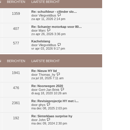
b
t
N
BERICHTEN
LAATSTE BERICHT
k
e
s
l
r
t
a
i
Re: schuifdeur - cilinder slo…
e
a
1359
c
B
door
Vliegveldbus
b
t
h
e
za apr 11, 2026 2:14 pm
e
s
t
k
r
t
i
i
Re: Schanier motorkap voor 80…
e
407
j
c
B
door
Marc
b
k
h
e
zo apr 26, 2026 3:36 pm
e
l
t
k
r
a
i
i
Kachelslang
a
577
j
c
B
door
Vliegveldbus
t
k
h
e
vr apr 03, 2026 9:17 pm
s
l
t
k
t
a
i
e
a
j
b
N
BERICHTEN
LAATSTE BERICHT
t
k
e
s
l
r
t
a
i
Re: Nieuw HY lid
e
a
1941
B
c
door
Thomas_hy
b
t
e
h
za jul 18, 2026 7:11 am
e
s
k
t
r
t
i
i
Re: Noorwegen 2020
e
476
j
c
B
door
Gert-Jan Brink
b
k
h
e
di aug 18, 2020 10:26 am
e
l
t
k
r
a
i
i
Re: Revisieprojectje HY met i…
a
2361
j
c
B
door
ghys
t
k
h
e
ma dec 08, 2025 2:03 pm
s
l
t
k
t
a
i
e
Re: Sinterklaas surprise hy
a
192
j
B
b
door
John
t
k
e
e
ma dec 09, 2024 2:30 pm
s
l
k
r
t
a
i
i