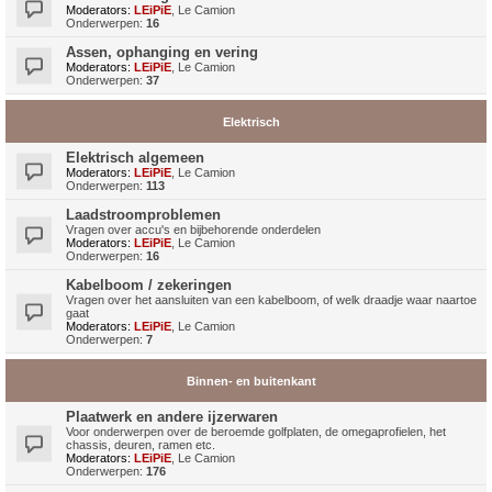
Moderators:
LEiPiE
,
Le Camion
Onderwerpen:
16
Assen, ophanging en vering
Moderators:
LEiPiE
,
Le Camion
Onderwerpen:
37
Elektrisch
Elektrisch algemeen
Moderators:
LEiPiE
,
Le Camion
Onderwerpen:
113
Laadstroomproblemen
Vragen over accu's en bijbehorende onderdelen
Moderators:
LEiPiE
,
Le Camion
Onderwerpen:
16
Kabelboom / zekeringen
Vragen over het aansluiten van een kabelboom, of welk draadje waar naartoe
gaat
Moderators:
LEiPiE
,
Le Camion
Onderwerpen:
7
Binnen- en buitenkant
Plaatwerk en andere ijzerwaren
Voor onderwerpen over de beroemde golfplaten, de omegaprofielen, het
chassis, deuren, ramen etc.
Moderators:
LEiPiE
,
Le Camion
Onderwerpen:
176