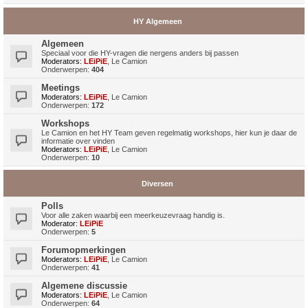
HY Algemeen
Algemeen
Speciaal voor die HY-vragen die nergens anders bij passen
Moderators:
LEiPiE
,
Le Camion
Onderwerpen:
404
Meetings
Moderators:
LEiPiE
,
Le Camion
Onderwerpen:
172
Workshops
Le Camion en het HY Team geven regelmatig workshops, hier kun je daar de
informatie over vinden
Moderators:
LEiPiE
,
Le Camion
Onderwerpen:
10
Diversen
Polls
Voor alle zaken waarbij een meerkeuzevraag handig is.
Moderator:
LEiPiE
Onderwerpen:
5
Forumopmerkingen
Moderators:
LEiPiE
,
Le Camion
Onderwerpen:
41
Algemene discussie
Moderators:
LEiPiE
,
Le Camion
Onderwerpen:
64