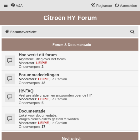
V&A
Registreer
Aanmelden
Citroën HY Forum
Z
Forumoverzicht
o
Forum & Documentatie
e
k
Hoe werkt dit forum
Algemene uitleg over het forum
Moderator:
LEiPiE
Onderwerpen:
2
Forummededelingen
Moderators:
LEiPiE
,
Le Camion
Onderwerpen:
48
HY-FAQ
Veel gestelde vragen en antwoorden over de HY.
Moderators:
LEiPiE
,
Le Camion
Onderwerpen:
5
Documentatie
Enkel voor documentatie,
Vragen dienen elders gesteld te worden.
Moderators:
LEiPiE
,
Le Camion
Onderwerpen:
17
Mechanisch