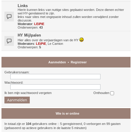
Links
Hierin kunnen links van nuttige sites geplaatst worden. Deze dienen echter
wel HY-gerelateerd te zijn.
links naar sites met ongepaste inhoud zullen worden verwijderd zonder
discussie.
Moderator:
LEiPiE
Onderwerpen:
43
HY Mijlpalen
Hier alles over de verjaardagen van de HY
Moderators:
LEiPiE
,
Le Camion
Onderwerpen:
5
Aanmelden
•
Registreer
Gebruikersnaam:
Wachtwoord:
Ik ben mijn wachtwoord vergeten
Onthouden
Wie is er online
In totaal zijn er
104
gebruikers online :: 5 geregistreerd, 0 verborgen en 99 gasten
(gebaseerd op actieve gebruikers in de laatste 5 minuten)