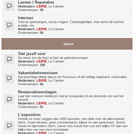
Lassen / Reparaties
Moderators:
LEiPiE
,
Le Camion
Onderwerpen:
39
Interieur
Toon je oplossingen, stel je vragen. Campingbedjes, hoe werkt de kachel,
isolatie, etc.
Moderators:
LEiPiE
,
Le Camion
Onderwerpen:
56
Vitrine
Stel jezelf voor
De mens (en de bus) achter de gebruikersnaam.
Moderators:
LEiPiE
,
Le Camion
Onderwerpen:
185
Vakantiebelevenissen
Dat prachtige plekje diep in de Provence of die heftige klapband, vertel alles.
Moderators:
LEiPiE
,
Le Camion
Onderwerpen:
56
Restauratieverslagen
Laat hier mensen meeleven met je restauratie (in de breedste zin van het
woord).
Moderators:
LEiPiE
,
Le Camion
Onderwerpen:
51
L'exposition
Omdat ze meer zeggen dan 1000 woorden, een plek voor de allermooiste
foto's. Geen teksten, geen commentaren, kijken en niet aankomen. Vooral
mooie en bijzondere foto's. Liever een mooie foto van een lelijke HY dan een
lelijke foto van een mooi exemplaar.
Moderators:
LEiPiE
,
Le Camion