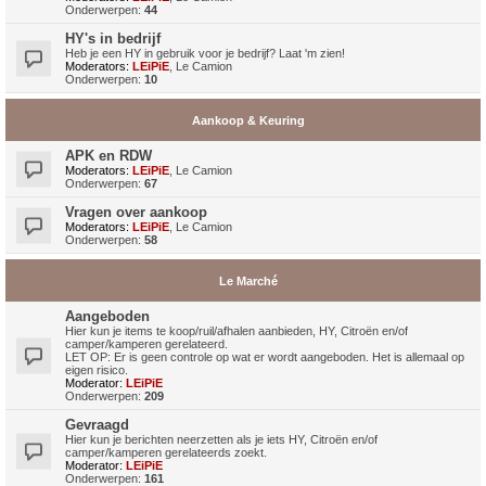
Onderwerpen:
44
HY's in bedrijf
Heb je een HY in gebruik voor je bedrijf? Laat 'm zien!
Moderators:
LEiPiE
,
Le Camion
Onderwerpen:
10
Aankoop & Keuring
APK en RDW
Moderators:
LEiPiE
,
Le Camion
Onderwerpen:
67
Vragen over aankoop
Moderators:
LEiPiE
,
Le Camion
Onderwerpen:
58
Le Marché
Aangeboden
Hier kun je items te koop/ruil/afhalen aanbieden, HY, Citroën en/of
camper/kamperen gerelateerd.
LET OP: Er is geen controle op wat er wordt aangeboden. Het is allemaal op
eigen risico.
Moderator:
LEiPiE
Onderwerpen:
209
Gevraagd
Hier kun je berichten neerzetten als je iets HY, Citroën en/of
camper/kamperen gerelateerds zoekt.
Moderator:
LEiPiE
Onderwerpen:
161