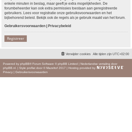
enkele minuten in beslag, maar geeft je extra mogelijkheden. De
forumbeheerder kan ook extra permissies toestaan aan geregistreerde
gebruikers. Lees voor registratie onze gebruiksvoorwaarden en het
bijbehorend beleid. Bekijk ook de regels als je gebruik maakt van het forum.
Gebruikersvoorwaarden
|
Privacybeleid
Registreer
Verwijder cookies
Alle tijden zijn
UTC+02:00
Powered by
phpBB
® Forum Software © phpBB Limited
|
Nederlandse vertaling door
phpBB.nl
.
|
Style
proflat
door ©
Mazeltof
2017
|
Hosting provided by
Privacy
|
Gebruikersvoorwaarden