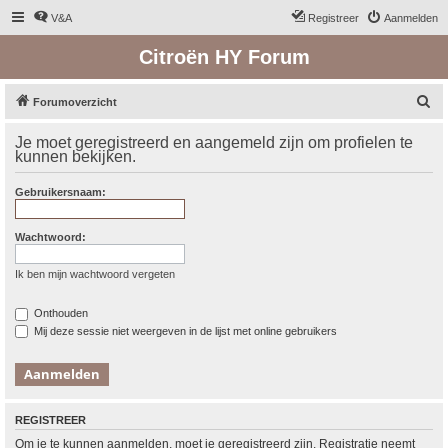
V&A
Registreer
Aanmelden
Citroën HY Forum
Z
Forumoverzicht
o
Je moet geregistreerd en aangemeld zijn om profielen te
e
kunnen bekijken.
k
Gebruikersnaam:
Wachtwoord:
Ik ben mijn wachtwoord vergeten
Onthouden
Mij deze sessie niet weergeven in de lijst met online gebruikers
REGISTREER
Om je te kunnen aanmelden, moet je geregistreerd zijn. Registratie neemt