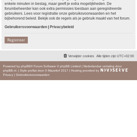
enkele minuten in beslag, maar geeft je extra mogelijkheden. De
forumbeheerder kan ook extra permissies toestaan aan geregistreerde
gebruikers. Lees voor registratie onze gebruiksvoorwaarden en het
bijbehorend beleid. Bekijk ook de regels als je gebruik maakt van het forum.
Gebruikersvoorwaarden
|
Privacybeleid
Registreer
Verwijder cookies
Alle tijden zijn
UTC+02:00
Powered by
phpBB
® Forum Software © phpBB Limited
|
Nederlandse vertaling door
phpBB.nl
.
|
Style
proflat
door ©
Mazeltof
2017
|
Hosting provided by
Privacy
|
Gebruikersvoorwaarden