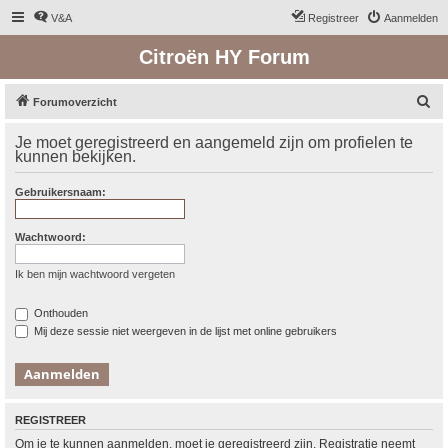
V&A
Registreer
Aanmelden
Citroën HY Forum
Z
Forumoverzicht
o
Je moet geregistreerd en aangemeld zijn om profielen te
e
kunnen bekijken.
k
Gebruikersnaam:
Wachtwoord:
Ik ben mijn wachtwoord vergeten
Onthouden
Mij deze sessie niet weergeven in de lijst met online gebruikers
REGISTREER
Om je te kunnen aanmelden, moet je geregistreerd zijn. Registratie neemt