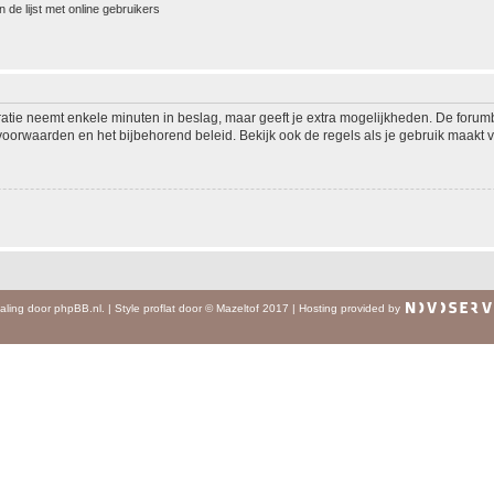
 de lijst met online gebruikers
ratie neemt enkele minuten in beslag, maar geeft je extra mogelijkheden. De foru
voorwaarden en het bijbehorend beleid. Bekijk ook de regels als je gebruik maakt v
aling door
phpBB.nl
.
|
Style
proflat
door ©
Mazeltof
2017
|
Hosting provided by