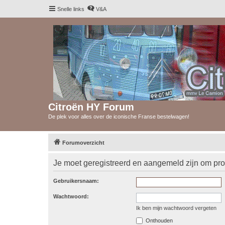
Snelle links
V&A
Citroën HY Forum
De plek voor alles over de iconische Franse bestelwagen!
Forumoverzicht
Je moet geregistreerd en aangemeld zijn om prof
Gebruikersnaam:
Wachtwoord:
Ik ben mijn wachtwoord vergeten
Onthouden