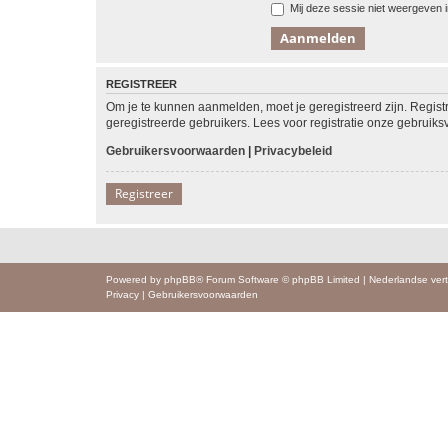
Mij deze sessie niet weergeven in
REGISTREER
Om je te kunnen aanmelden, moet je geregistreerd zijn. Regist
geregistreerde gebruikers. Lees voor registratie onze gebruiks
Gebruikersvoorwaarden
|
Privacybeleid
Registreer
Powered by
phpBB
® Forum Software © phpBB Limited
|
Nederlandse vert
Privacy
|
Gebruikersvoorwaarden