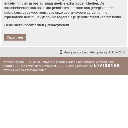
enkele minuten in beslag, maar geeft je extra mogelijkheden. De
forumbeheerder kan ook extra permissies toestaan aan geregistreerde
gebruikers. Lees voor registratie onze gebruiksvoorwaarden en het
bijbehorend beleid. Bekijk ook de regels als je gebruik maakt van het forum.
Gebruikersvoorwaarden
|
Privacybeleid
Registreer
Verwijder cookies
Alle tijden zijn
UTC+02:00
Powered by
phpBB
® Forum Software © phpBB Limited
|
Nederlandse vertaling door
phpBB.nl
.
|
Style
proflat
door ©
Mazeltof
2017
|
Hosting provided by
Privacy
|
Gebruikersvoorwaarden