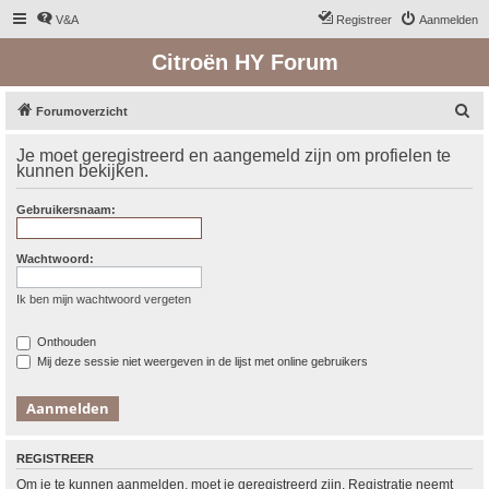
V&A
Registreer
Aanmelden
Citroën HY Forum
Z
Forumoverzicht
o
Je moet geregistreerd en aangemeld zijn om profielen te
e
kunnen bekijken.
k
Gebruikersnaam:
Wachtwoord:
Ik ben mijn wachtwoord vergeten
Onthouden
Mij deze sessie niet weergeven in de lijst met online gebruikers
REGISTREER
Om je te kunnen aanmelden, moet je geregistreerd zijn. Registratie neemt