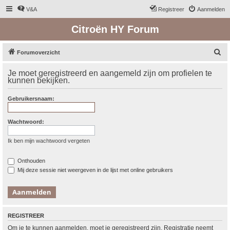
V&A
Registreer
Aanmelden
Citroën HY Forum
Z
Forumoverzicht
o
Je moet geregistreerd en aangemeld zijn om profielen te
e
kunnen bekijken.
k
Gebruikersnaam:
Wachtwoord:
Ik ben mijn wachtwoord vergeten
Onthouden
Mij deze sessie niet weergeven in de lijst met online gebruikers
REGISTREER
Om je te kunnen aanmelden, moet je geregistreerd zijn. Registratie neemt