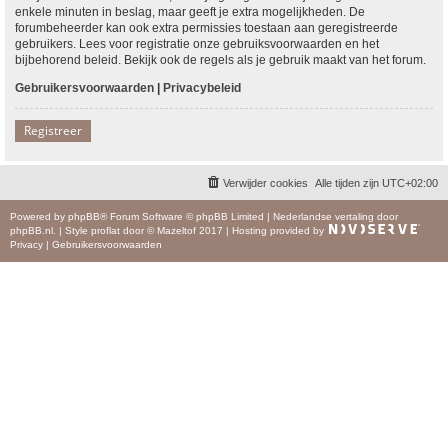
enkele minuten in beslag, maar geeft je extra mogelijkheden. De
forumbeheerder kan ook extra permissies toestaan aan geregistreerde
gebruikers. Lees voor registratie onze gebruiksvoorwaarden en het
bijbehorend beleid. Bekijk ook de regels als je gebruik maakt van het forum.
Gebruikersvoorwaarden
|
Privacybeleid
Registreer
Verwijder cookies
Alle tijden zijn
UTC+02:00
Powered by
phpBB
® Forum Software © phpBB Limited
|
Nederlandse vertaling door
phpBB.nl
.
|
Style
proflat
door ©
Mazeltof
2017
|
Hosting provided by
Privacy
|
Gebruikersvoorwaarden