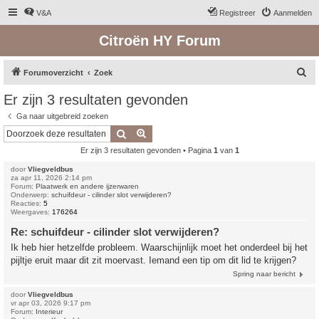
V&A
Registreer
Aanmelden
Citroën HY Forum
Z
Forumoverzicht
Zoek
o
Er zijn 3 resultaten gevonden
e
Ga naar uitgebreid zoeken
k
Zoek
Uitgebreid zoeken
Er zijn 3 resultaten gevonden • Pagina
1
van
1
door
Vliegveldbus
za apr 11, 2026 2:14 pm
Forum:
Plaatwerk en andere ijzerwaren
Onderwerp:
schuifdeur - cilinder slot verwijderen?
Reacties:
5
Weergaves:
176264
Re: schuifdeur - cilinder slot verwijderen?
Ik heb hier hetzelfde probleem. Waarschijnlijk moet het onderdeel bij het
pijltje eruit maar dit zit moervast. Iemand een tip om dit lid te krijgen?
Spring naar bericht
door
Vliegveldbus
vr apr 03, 2026 9:17 pm
Forum:
Interieur