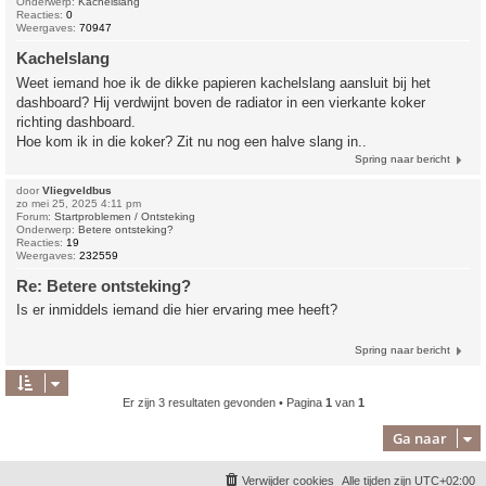
Onderwerp:
Kachelslang
Reacties:
0
Weergaves:
70947
Kachelslang
Weet iemand hoe ik de dikke papieren kachelslang aansluit bij het
dashboard? Hij verdwijnt boven de radiator in een vierkante koker
richting dashboard.
Hoe kom ik in die koker? Zit nu nog een halve slang in..
Spring naar bericht
door
Vliegveldbus
zo mei 25, 2025 4:11 pm
Forum:
Startproblemen / Ontsteking
Onderwerp:
Betere ontsteking?
Reacties:
19
Weergaves:
232559
Re: Betere ontsteking?
Is er inmiddels iemand die hier ervaring mee heeft?
Spring naar bericht
Er zijn 3 resultaten gevonden • Pagina
1
van
1
Ga naar
Verwijder cookies
Alle tijden zijn
UTC+02:00