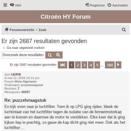
V&A
Registreer
Aanmelden
Citroën HY Forum
Z
Forumoverzicht
Zoek
o
Er zijn 2687 resultaten gevonden
e
Ga naar uitgebreid zoeken
k
Zoek
Uitgebreid zoeken
1
2
3
4
5
180
Pagina
1
van
180
Volg
Er zijn 2687 resultaten gevonden
…
door
LEiPiE
di mei 12, 2026 10:12 pm
Forum:
Motor Algemeen
Onderwerp:
puzzelvraagstuk
Reacties:
7
Weergaves:
46957
Re: puzzelvraagstuk
En kijk even naar je luchtfilter. Toen ik op LPG ging rijden, bleek de
luchtinlaat van het luchtfilter tegen de isolatie van de binnenmotorkap
aan te komen en daarmee de motor te verstikken. Elke keer dat ik ging
kijken liep ie prachtig, zo gauw de kap dicht ging niet meer. Ook als het
luchtfilter ...