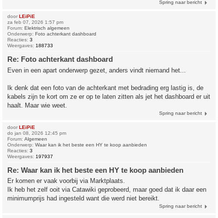
Spring naar bericht
door
LEiPiE
za feb 07, 2026 1:57 pm
Forum:
Elektrisch algemeen
Onderwerp:
Foto achterkant dashboard
Reacties:
3
Weergaves:
188733
Re: Foto achterkant dashboard
Even in een apart onderwerp gezet, anders vindt niemand het...
Ik denk dat een foto van de achterkant met bedrading erg lastig is, de
kabels zijn te kort om ze er op te laten zitten als jet het dashboard er uit
haalt. Maar wie weet.
Spring naar bericht
door
LEiPiE
do jan 08, 2026 12:45 pm
Forum:
Algemeen
Onderwerp:
Waar kan ik het beste een HY te koop aanbieden
Reacties:
3
Weergaves:
197937
Re: Waar kan ik het beste een HY te koop aanbieden
Er komen er vaak voorbij via Marktplaats.
Ik heb het zelf ooit via Catawiki geprobeerd, maar goed dat ik daar een
minimumprijs had ingesteld want die werd niet bereikt.
Spring naar bericht