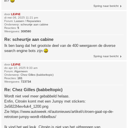
in?
Spring naar bericht
door
LEiPiE
di mei 06, 2025 11:21 pm
Forum:
Lassen / Reparaties
Onderwerp:
scheurtje aan cabine
Reacties:
5
Weergaves:
308580
Re: scheurtje aan cabine
Ik ben bang dat het grootste deel van de 400 weergaven de diverse
search engine bots zijn
Spring naar bericht
door
LEiPiE
do apr 10, 2025 9:33 am
Forum:
Algemeen
Onderwerp:
Chez Gilles (babbeltopic)
Reacties:
161
Weergaves:
723734
Re: Chez Gilles (babbeltopic)
Wordt niet veel meer gebabbeld helaas.
Enfin, Citroën komt met een Jumpy met stickers:
2e5822l4ev4uk4_1200.png
Zie https://www.autoweek.nl/autonieuws/artikel/citroen-gaat-op-de-
retrotoer-jumpy-wordt-ribbelbus/
Ik vind het wel leuk, Citroën is niet van het uitbrengen van