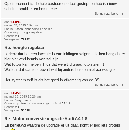
Op dit moment is de hele bestuurdersstoel gestript en heb ik nieuw
schuim, spuitlijm en hammerite ...
Spring naar bericht
door
LEiPiE
do jun 05, 2025 5:54 pm
Forum:
Assen, ophanging en vering
Onderwerp:
hoogte regelaar
Reacties:
4
Weergaves:
79792
Re: hoogte regelaar
Ik denk dat het een kwestie is van leidingen volgen... ik ben bang dat er
hier niet veel kennis van zal zijn.
Wat foto's kan helpen! Plus dat we altijd graag foto's zien :)
Wellicht dat dan iets opvalt wat bij andere bussen niet aanwezig is.
Het systeem zelf is als het goed is afkomstig van de DS ...
Spring naar bericht
door
LEiPiE
ma mei 26, 2025 10:20 am
Forum:
Aangeboden
Onderwerp:
Motor conversie upgrade Audi A4 1.8
Reacties:
4
Weergaves:
52028
Re: Motor conversie upgrade Audi A4 1.8
En benieuwd waarom de upgrade er uit gaat, komt er nog iets groters