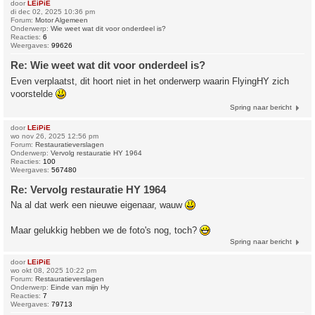
door
LEiPiE
di dec 02, 2025 10:36 pm
Forum:
Motor Algemeen
Onderwerp:
Wie weet wat dit voor onderdeel is?
Reacties:
6
Weergaves:
99626
Re: Wie weet wat dit voor onderdeel is?
Even verplaatst, dit hoort niet in het onderwerp waarin FlyingHY zich
voorstelde
Spring naar bericht
door
LEiPiE
wo nov 26, 2025 12:56 pm
Forum:
Restauratieverslagen
Onderwerp:
Vervolg restauratie HY 1964
Reacties:
100
Weergaves:
567480
Re: Vervolg restauratie HY 1964
Na al dat werk een nieuwe eigenaar, wauw
Maar gelukkig hebben we de foto's nog, toch?
Spring naar bericht
door
LEiPiE
wo okt 08, 2025 10:22 pm
Forum:
Restauratieverslagen
Onderwerp:
Einde van mijn Hy
Reacties:
7
Weergaves:
79713