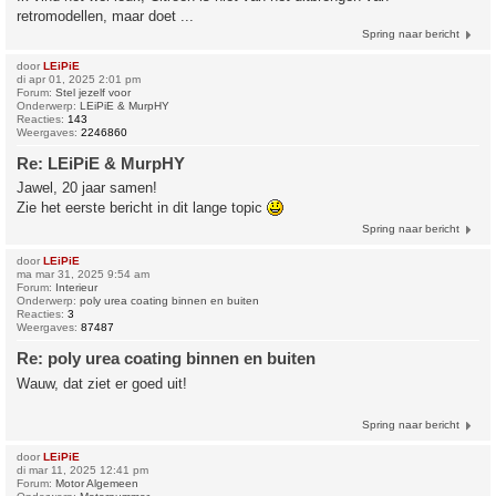
retromodellen, maar doet ...
Spring naar bericht
door
LEiPiE
di apr 01, 2025 2:01 pm
Forum:
Stel jezelf voor
Onderwerp:
LEiPiE & MurpHY
Reacties:
143
Weergaves:
2246860
Re: LEiPiE & MurpHY
Jawel, 20 jaar samen!
Zie het eerste bericht in dit lange topic
Spring naar bericht
door
LEiPiE
ma mar 31, 2025 9:54 am
Forum:
Interieur
Onderwerp:
poly urea coating binnen en buiten
Reacties:
3
Weergaves:
87487
Re: poly urea coating binnen en buiten
Wauw, dat ziet er goed uit!
Spring naar bericht
door
LEiPiE
di mar 11, 2025 12:41 pm
Forum:
Motor Algemeen