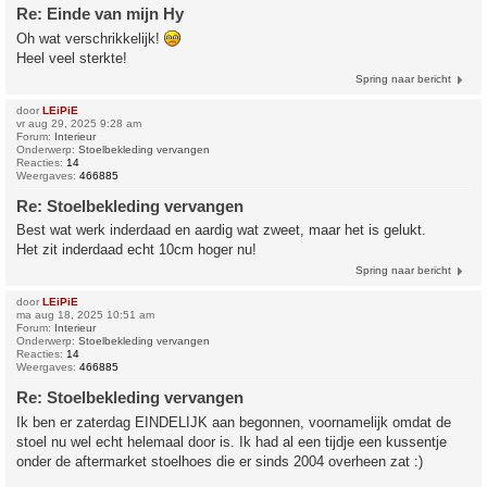
Re: Einde van mijn Hy
Oh wat verschrikkelijk!
Heel veel sterkte!
Spring naar bericht
door
LEiPiE
vr aug 29, 2025 9:28 am
Forum:
Interieur
Onderwerp:
Stoelbekleding vervangen
Reacties:
14
Weergaves:
466885
Re: Stoelbekleding vervangen
Best wat werk inderdaad en aardig wat zweet, maar het is gelukt.
Het zit inderdaad echt 10cm hoger nu!
Spring naar bericht
door
LEiPiE
ma aug 18, 2025 10:51 am
Forum:
Interieur
Onderwerp:
Stoelbekleding vervangen
Reacties:
14
Weergaves:
466885
Re: Stoelbekleding vervangen
Ik ben er zaterdag EINDELIJK aan begonnen, voornamelijk omdat de
stoel nu wel echt helemaal door is. Ik had al een tijdje een kussentje
onder de aftermarket stoelhoes die er sinds 2004 overheen zat :)