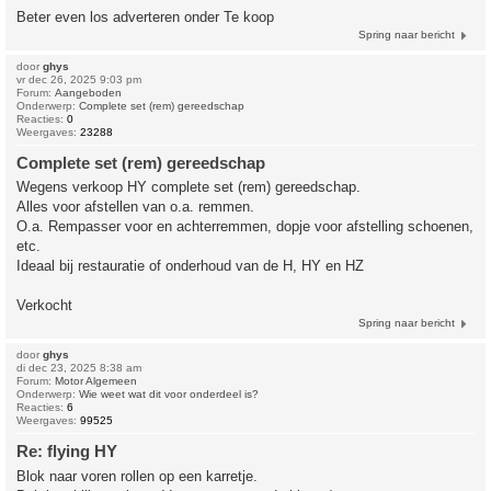
Beter even los adverteren onder Te koop
Spring naar bericht
door
ghys
vr dec 26, 2025 9:03 pm
Forum:
Aangeboden
Onderwerp:
Complete set (rem) gereedschap
Reacties:
0
Weergaves:
23288
Complete set (rem) gereedschap
Wegens verkoop HY complete set (rem) gereedschap.
Alles voor afstellen van o.a. remmen.
O.a. Rempasser voor en achterremmen, dopje voor afstelling schoenen,
etc.
Ideaal bij restauratie of onderhoud van de H, HY en HZ
Verkocht
Spring naar bericht
door
ghys
di dec 23, 2025 8:38 am
Forum:
Motor Algemeen
Onderwerp:
Wie weet wat dit voor onderdeel is?
Reacties:
6
Weergaves:
99525
Re: flying HY
Blok naar voren rollen op een karretje.