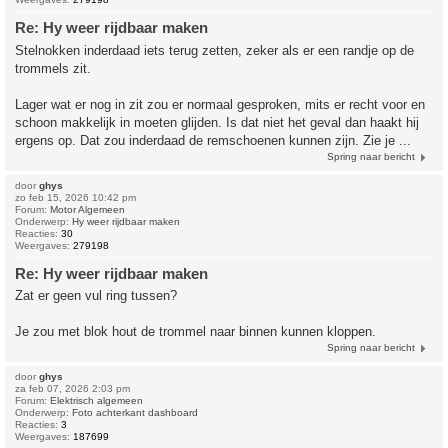
Re: Hy weer rijdbaar maken
Stelnokken inderdaad iets terug zetten, zeker als er een randje op de
trommels zit.
Lager wat er nog in zit zou er normaal gesproken, mits er recht voor en
schoon makkelijk in moeten glijden. Is dat niet het geval dan haakt hij
ergens op. Dat zou inderdaad de remschoenen kunnen zijn. Zie je ...
Spring naar bericht
door
ghys
zo feb 15, 2026 10:42 pm
Forum:
Motor Algemeen
Onderwerp:
Hy weer rijdbaar maken
Reacties:
30
Weergaves:
279198
Re: Hy weer rijdbaar maken
Zat er geen vul ring tussen?
Je zou met blok hout de trommel naar binnen kunnen kloppen.
Spring naar bericht
door
ghys
za feb 07, 2026 2:03 pm
Forum:
Elektrisch algemeen
Onderwerp:
Foto achterkant dashboard
Reacties:
3
Weergaves:
187699