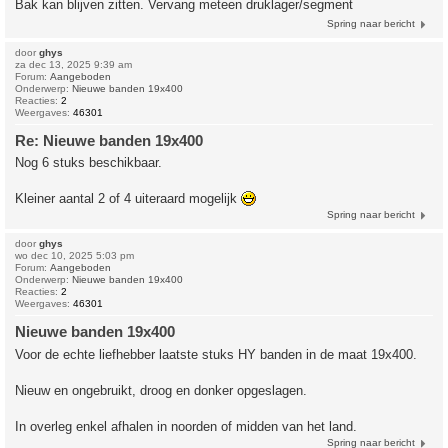
Bak kan blijven zitten. Vervang meteen druklager/segment
Spring naar bericht
door
ghys
za dec 13, 2025 9:39 am
Forum:
Aangeboden
Onderwerp:
Nieuwe banden 19x400
Reacties:
2
Weergaves:
46301
Re: Nieuwe banden 19x400
Nog 6 stuks beschikbaar.
Kleiner aantal 2 of 4 uiteraard mogelijk
Spring naar bericht
door
ghys
wo dec 10, 2025 5:03 pm
Forum:
Aangeboden
Onderwerp:
Nieuwe banden 19x400
Reacties:
2
Weergaves:
46301
Nieuwe banden 19x400
Voor de echte liefhebber laatste stuks HY banden in de maat 19x400.
Nieuw en ongebruikt, droog en donker opgeslagen.
In overleg enkel afhalen in noorden of midden van het land.
Spring naar bericht