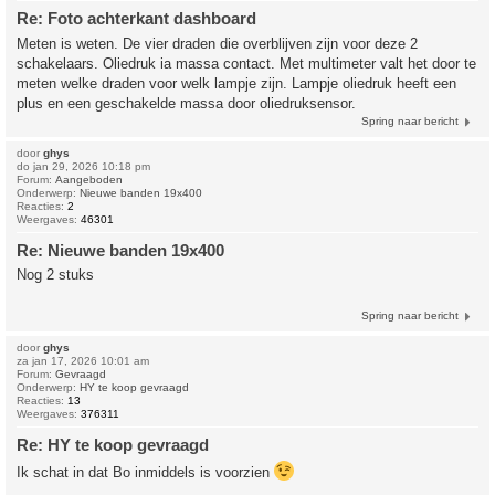
Re: Foto achterkant dashboard
Meten is weten. De vier draden die overblijven zijn voor deze 2
schakelaars. Oliedruk ia massa contact. Met multimeter valt het door te
meten welke draden voor welk lampje zijn. Lampje oliedruk heeft een
plus en een geschakelde massa door oliedruksensor.
Spring naar bericht
door
ghys
do jan 29, 2026 10:18 pm
Forum:
Aangeboden
Onderwerp:
Nieuwe banden 19x400
Reacties:
2
Weergaves:
46301
Re: Nieuwe banden 19x400
Nog 2 stuks
Spring naar bericht
door
ghys
za jan 17, 2026 10:01 am
Forum:
Gevraagd
Onderwerp:
HY te koop gevraagd
Reacties:
13
Weergaves:
376311
Re: HY te koop gevraagd
Ik schat in dat Bo inmiddels is voorzien