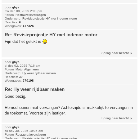
door
ghys
ma dec 08, 2025 2:03 pm
Forum:
Restauratieverslagen
Onderwerp:
Revisieprojectje HY met indenor motor.
Reacties:
9
Weergaves:
417326
Re: Revisieprojectje HY met indenor motor.
Fijn dat het gelukt is
Spring naar bericht
door
ghys
di dec 02, 2025 7:16 am
Forum:
Motor Algemeen
Onderwerp:
Hy weer rijdbaar maken
Reacties:
30
Weergaves:
279198
Re: Hy weer rijdbaar maken
Goed bezig.
Remschoenen niet vervangen? Achterzijde is makkelijk te vervangen in
de toekomst. Voorste zijn lastiger.
Spring naar bericht
door
ghys
zo nov 30, 2025 10:35 am
Forum:
Restauratieverslagen
Onderwerp:
Revisieprojectje HY met indenor motor.