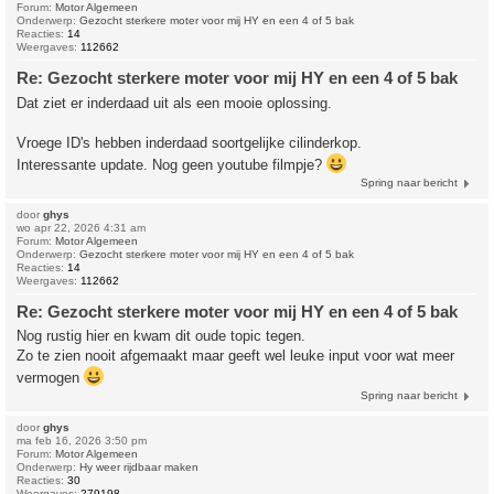
Forum:
Motor Algemeen
Onderwerp:
Gezocht sterkere moter voor mij HY en een 4 of 5 bak
Reacties:
14
Weergaves:
112662
Re: Gezocht sterkere moter voor mij HY en een 4 of 5 bak
Dat ziet er inderdaad uit als een mooie oplossing.
Vroege ID's hebben inderdaad soortgelijke cilinderkop.
Interessante update. Nog geen youtube filmpje?
Spring naar bericht
door
ghys
wo apr 22, 2026 4:31 am
Forum:
Motor Algemeen
Onderwerp:
Gezocht sterkere moter voor mij HY en een 4 of 5 bak
Reacties:
14
Weergaves:
112662
Re: Gezocht sterkere moter voor mij HY en een 4 of 5 bak
Nog rustig hier en kwam dit oude topic tegen.
Zo te zien nooit afgemaakt maar geeft wel leuke input voor wat meer
vermogen
Spring naar bericht
door
ghys
ma feb 16, 2026 3:50 pm
Forum:
Motor Algemeen
Onderwerp:
Hy weer rijdbaar maken
Reacties:
30
Weergaves:
279198