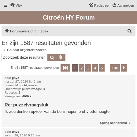
V&A
Registreer
Aanmelden
Citroën HY Forum
Z
Forumoverzicht
Zoek
o
Er zijn 1587 resultaten gevonden
e
Ga naar uitgebreid zoeken
k
Zoek
Uitgebreid zoeken
1
2
3
4
5
106
Pagina
1
van
106
Volg
Er zijn 1587 resultaten gevonden
…
door
ghys
ma apr 27, 2026 8:45 am
Forum:
Motor Algemeen
Onderwerp:
puzzelvraagstuk
Reacties:
7
Weergaves:
46829
Re: puzzelvraagstuk
Ik zou denken opvoer van de benzinepomp of vlotterhoogte.
Spring naar bericht
door
ghys
zo apr 26, 2026 9:20 am