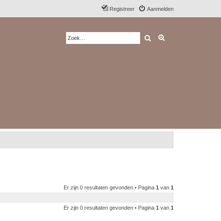
Registreer
Aanmelden
Zoek
Uitgebreid zoeken
Er zijn 0 resultaten gevonden • Pagina
1
van
1
Er zijn 0 resultaten gevonden • Pagina
1
van
1