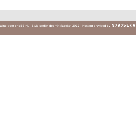
aling door
phpBB.nl
.
|
Style
proflat
door ©
Mazeltof
2017
|
Hosting provided by