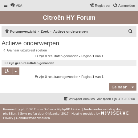
V&A
Registreer
Aanmelden
Citroën HY Forum
Z
Forumoverzicht
Zoek
Actieve onderwerpen
o
Actieve onderwerpen
e
Ga naar uitgebreid zoeken
k
Er zijn 0 resultaten gevonden • Pagina
1
van
1
Er zijn geen resultaten gevonden.
Er zijn 0 resultaten gevonden • Pagina
1
van
1
Ga naar
Verwijder cookies
Alle tijden zijn
UTC+02:00
Powered by
phpBB
® Forum Software © phpBB Limited
|
Nederlandse vertaling door
phpBB.nl
.
|
Style
proflat
door ©
Mazeltof
2017
|
Hosting provided by
Privacy
|
Gebruikersvoorwaarden