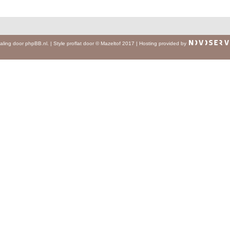
aling door
phpBB.nl
.
|
Style
proflat
door ©
Mazeltof
2017
|
Hosting provided by