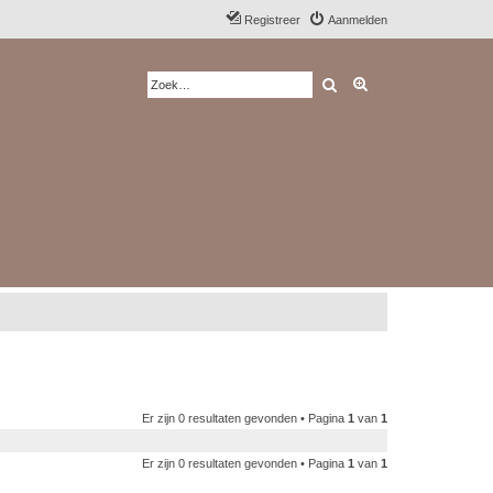
Registreer
Aanmelden
Zoek
Uitgebreid zoeken
Er zijn 0 resultaten gevonden • Pagina
1
van
1
Er zijn 0 resultaten gevonden • Pagina
1
van
1