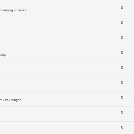
0
phanging en vering
0
0
0
koop
0
0
0
m / zekeringen
0
0