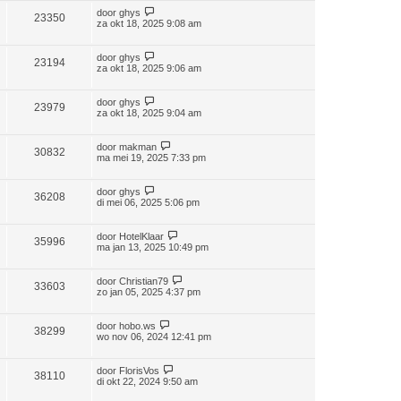
door
ghys
23350
za okt 18, 2025 9:08 am
door
ghys
23194
za okt 18, 2025 9:06 am
door
ghys
23979
za okt 18, 2025 9:04 am
door
makman
30832
ma mei 19, 2025 7:33 pm
door
ghys
36208
di mei 06, 2025 5:06 pm
door
HotelKlaar
35996
ma jan 13, 2025 10:49 pm
door
Christian79
33603
zo jan 05, 2025 4:37 pm
door
hobo.ws
38299
wo nov 06, 2024 12:41 pm
door
FlorisVos
38110
di okt 22, 2024 9:50 am