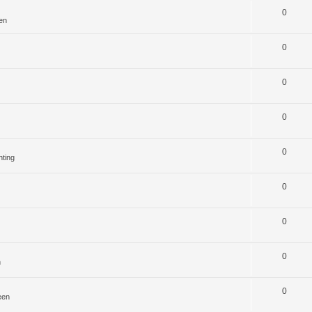
0
en
0
0
0
0
hting
0
0
0
n
0
een