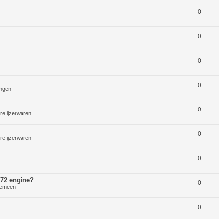
0
0
0
0
ngen
0
re ijzerwaren
0
re ijzerwaren
0
 H72 engine?
0
gemeen
0