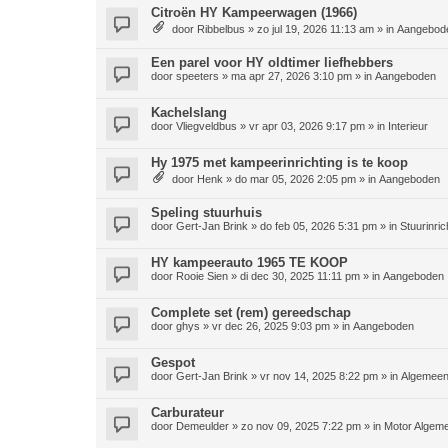
Citroën HY Kampeerwagen (1966)
door
Ribbelbus
»
zo jul 19, 2026 11:13 am
» in
Aangebod
Een parel voor HY oldtimer liefhebbers
door
speeters
»
ma apr 27, 2026 3:10 pm
» in
Aangeboden
Kachelslang
door
Vliegveldbus
»
vr apr 03, 2026 9:17 pm
» in
Interieur
Hy 1975 met kampeerinrichting is te koop
door
Henk
»
do mar 05, 2026 2:05 pm
» in
Aangeboden
Speling stuurhuis
door
Gert-Jan Brink
»
do feb 05, 2026 5:31 pm
» in
Stuurinric
HY kampeerauto 1965 TE KOOP
door
Rooie Sien
»
di dec 30, 2025 11:11 pm
» in
Aangeboden
Complete set (rem) gereedschap
door
ghys
»
vr dec 26, 2025 9:03 pm
» in
Aangeboden
Gespot
door
Gert-Jan Brink
»
vr nov 14, 2025 8:22 pm
» in
Algemee
Carburateur
door
Demeulder
»
zo nov 09, 2025 7:22 pm
» in
Motor Algem