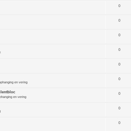
0
0
0
0
k
0
0
ophanging en vering
lentbloc
0
phanging en vering
0
d
0