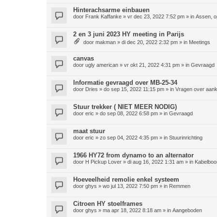
Hinterachsarme einbauen
door
Frank Kaffanke
»
vr dec 23, 2022 7:52 pm
» in
Assen, o
2 en 3 juni 2023 HY meeting in Parijs
door
makman
»
di dec 20, 2022 2:32 pm
» in
Meetings
canvas
door
ugly american
»
vr okt 21, 2022 4:31 pm
» in
Gevraagd
Informatie gevraagd over MB-25-34
door
Dries
»
do sep 15, 2022 11:15 pm
» in
Vragen over aan
Stuur trekker ( NIET MEER NODIG)
door
eric
»
do sep 08, 2022 6:58 pm
» in
Gevraagd
maat stuur
door
eric
»
zo sep 04, 2022 4:35 pm
» in
Stuurinrichting
1966 HY72 from dynamo to an alternator
door
H Pickup Lover
»
di aug 16, 2022 1:31 am
» in
Kabelboo
Hoeveelheid remolie enkel systeem
door
ghys
»
wo jul 13, 2022 7:50 pm
» in
Remmen
Citroen HY stoelframes
door
ghys
»
ma apr 18, 2022 8:18 am
» in
Aangeboden