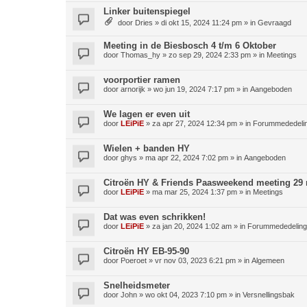
Linker buitenspiegel
door
Dries
»
di okt 15, 2024 11:24 pm
» in
Gevraagd
Meeting in de Biesbosch 4 t/m 6 Oktober
door
Thomas_hy
»
zo sep 29, 2024 2:33 pm
» in
Meetings
voorportier ramen
door
arnorijk
»
wo jun 19, 2024 7:17 pm
» in
Aangeboden
We lagen er even uit
door
LEiPiE
»
za apr 27, 2024 12:34 pm
» in
Forummededeli
Wielen + banden HY
door
ghys
»
ma apr 22, 2024 7:02 pm
» in
Aangeboden
Citroën HY & Friends Paasweekend meeting 29 m
door
LEiPiE
»
ma mar 25, 2024 1:37 pm
» in
Meetings
Dat was even schrikken!
door
LEiPiE
»
za jan 20, 2024 1:02 am
» in
Forummededelin
Citroën HY EB-95-90
door
Poeroet
»
vr nov 03, 2023 6:21 pm
» in
Algemeen
Snelheidsmeter
door
John
»
wo okt 04, 2023 7:10 pm
» in
Versnellingsbak