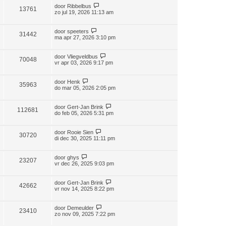
door
Ribbelbus
13761
zo jul 19, 2026 11:13 am
door
speeters
31442
ma apr 27, 2026 3:10 pm
door
Vliegveldbus
70048
vr apr 03, 2026 9:17 pm
door
Henk
35963
do mar 05, 2026 2:05 pm
door
Gert-Jan Brink
112681
do feb 05, 2026 5:31 pm
door
Rooie Sien
30720
di dec 30, 2025 11:11 pm
door
ghys
23207
vr dec 26, 2025 9:03 pm
door
Gert-Jan Brink
42662
vr nov 14, 2025 8:22 pm
door
Demeulder
23410
zo nov 09, 2025 7:22 pm