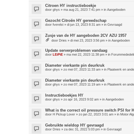
Citroen HY instructieboekje
door
ghys
»
ma aug 21, 2023 7:41 pm
» in
Aangeboden
Gezocht Citroën HY gereedschap
door
fverelst
»
di jun 13, 2023 8:31 am
» in
Gevraagd
Zusje van de HY aangeboden 2CV AZU 1957
door
Dries
»
di mei 23, 2023 3:56 pm
» in
Aangeboden
Update serverproblemen vandaag
door
LEiPiE
»
ma mei 22, 2023 11:38 pm
» in
Forummededeli
Diameter vierkante pin deurkruk
door
ghys
»
zo mei 07, 2023 11:33 am
» in
Plaatwerk en ande
Diameter vierkante pin deurkruk
door
ghys
»
zo mei 07, 2023 11:19 am
» in
Plaatwerk en ande
Instructieboekjes HY
door
ghys
»
zo apr 16, 2023 9:02 am
» in
Aangeboden
What is the correct oil pressure switch PSI for
door
H Pickup Lover
»
zo jan 22, 2023 3:01 am
» in
Motor Al
Gebruikte wieldop HY gevraagd
door
Dries
»
za dec 31, 2022 5:03 pm
» in
Gevraagd