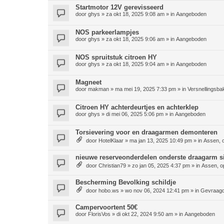
Startmotor 12V gerevisseerd
door
ghys
»
za okt 18, 2025 9:08 am
» in
Aangeboden
NOS parkeerlampjes
door
ghys
»
za okt 18, 2025 9:06 am
» in
Aangeboden
NOS spruitstuk citroen HY
door
ghys
»
za okt 18, 2025 9:04 am
» in
Aangeboden
Magneet
door
makman
»
ma mei 19, 2025 7:33 pm
» in
Versnellingsba
Citroen HY achterdeurtjes en achterklep
door
ghys
»
di mei 06, 2025 5:06 pm
» in
Aangeboden
Torsievering voor en draagarmen demonteren
door
HotelKlaar
»
ma jan 13, 2025 10:49 pm
» in
Assen, 
nieuwe reserveonderdelen onderste draagarm si
door
Christian79
»
zo jan 05, 2025 4:37 pm
» in
Assen, o
Bescherming Bevolking schildje
door
hobo.ws
»
wo nov 06, 2024 12:41 pm
» in
Gevraag
Campervoortent 50€
door
FlorisVos
»
di okt 22, 2024 9:50 am
» in
Aangeboden