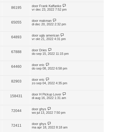
door
Frank Kaffanke
86195
vr dec 23, 2022 7:52 pm
door
makman
65055
di dec 20, 2022 2:32 pm
door
ugly american
64893
vr okt 21, 2022 4:31 pm
door
Dries
67888
do sep 15, 2022 11:15 pm
door
eric
64460
do sep 08, 2022 6:58 pm
door
eric
82903
zo sep 04, 2022 4:35 pm
door
H Pickup Lover
158431
di aug 16, 2022 1:31 am
door
ghys
72044
wo jul 13, 2022 7:50 pm
door
ghys
72411
ma apr 18, 2022 8:18 am