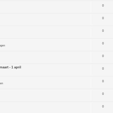
0
0
0
0
ngen
0
aart - 1 april
0
0
gen
0
0