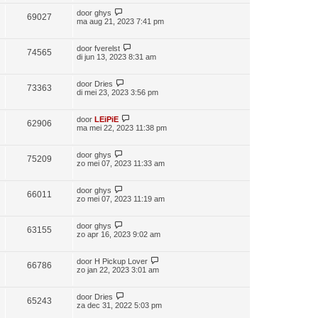
door
ghys
69027
ma aug 21, 2023 7:41 pm
door
fverelst
74565
di jun 13, 2023 8:31 am
door
Dries
73363
di mei 23, 2023 3:56 pm
door
LEiPiE
62906
ma mei 22, 2023 11:38 pm
door
ghys
75209
zo mei 07, 2023 11:33 am
door
ghys
66011
zo mei 07, 2023 11:19 am
door
ghys
63155
zo apr 16, 2023 9:02 am
door
H Pickup Lover
66786
zo jan 22, 2023 3:01 am
door
Dries
65243
za dec 31, 2022 5:03 pm