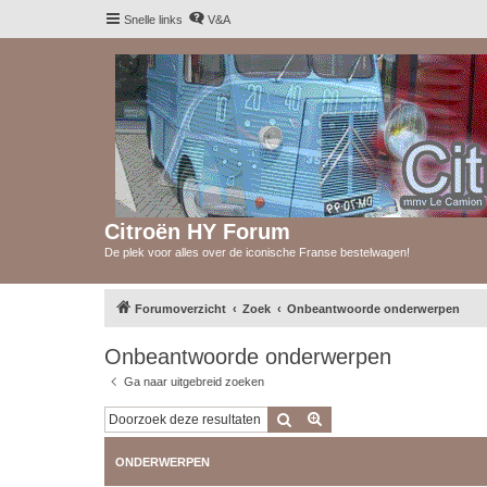
Snelle links
V&A
Citroën HY Forum
De plek voor alles over de iconische Franse bestelwagen!
Forumoverzicht
Zoek
Onbeantwoorde onderwerpen
Onbeantwoorde onderwerpen
Ga naar uitgebreid zoeken
Zoek
Uitgebreid zoeken
ONDERWERPEN