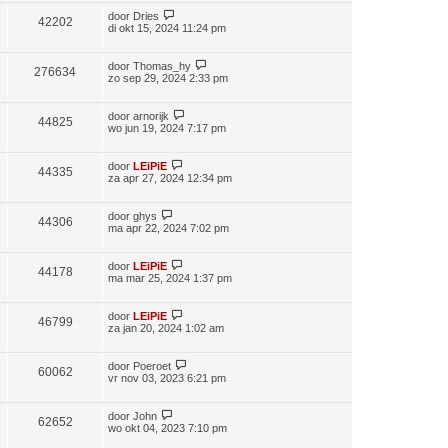
door
Dries
42202
di okt 15, 2024 11:24 pm
door
Thomas_hy
276634
zo sep 29, 2024 2:33 pm
door
arnorijk
44825
wo jun 19, 2024 7:17 pm
door
LEiPiE
44335
za apr 27, 2024 12:34 pm
door
ghys
44306
ma apr 22, 2024 7:02 pm
door
LEiPiE
44178
ma mar 25, 2024 1:37 pm
door
LEiPiE
46799
za jan 20, 2024 1:02 am
door
Poeroet
60062
vr nov 03, 2023 6:21 pm
door
John
62652
wo okt 04, 2023 7:10 pm