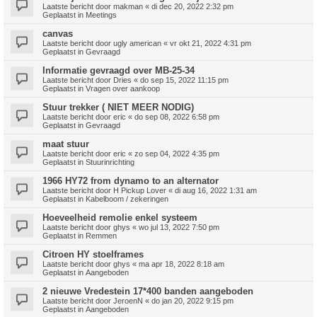
Laatste bericht door
makman
«
di dec 20, 2022 2:32 pm
Geplaatst in
Meetings
canvas
Laatste bericht door
ugly american
«
vr okt 21, 2022 4:31 pm
Geplaatst in
Gevraagd
Informatie gevraagd over MB-25-34
Laatste bericht door
Dries
«
do sep 15, 2022 11:15 pm
Geplaatst in
Vragen over aankoop
Stuur trekker ( NIET MEER NODIG)
Laatste bericht door
eric
«
do sep 08, 2022 6:58 pm
Geplaatst in
Gevraagd
maat stuur
Laatste bericht door
eric
«
zo sep 04, 2022 4:35 pm
Geplaatst in
Stuurinrichting
1966 HY72 from dynamo to an alternator
Laatste bericht door
H Pickup Lover
«
di aug 16, 2022 1:31 am
Geplaatst in
Kabelboom / zekeringen
Hoeveelheid remolie enkel systeem
Laatste bericht door
ghys
«
wo jul 13, 2022 7:50 pm
Geplaatst in
Remmen
Citroen HY stoelframes
Laatste bericht door
ghys
«
ma apr 18, 2022 8:18 am
Geplaatst in
Aangeboden
2 nieuwe Vredestein 17*400 banden aangeboden
Laatste bericht door
JeroenN
«
do jan 20, 2022 9:15 pm
Geplaatst in
Aangeboden