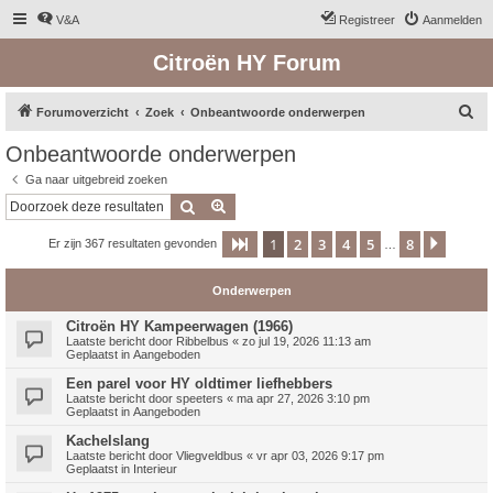
V&A
Registreer
Aanmelden
Citroën HY Forum
Z
Forumoverzicht
Zoek
Onbeantwoorde onderwerpen
o
Onbeantwoorde onderwerpen
e
Ga naar uitgebreid zoeken
k
Zoek
Uitgebreid zoeken
1
2
3
4
5
8
Pagina
1
van
8
Volge
Er zijn 367 resultaten gevonden
…
Onderwerpen
Citroën HY Kampeerwagen (1966)
Laatste bericht door
Ribbelbus
«
zo jul 19, 2026 11:13 am
Geplaatst in
Aangeboden
Een parel voor HY oldtimer liefhebbers
Laatste bericht door
speeters
«
ma apr 27, 2026 3:10 pm
Geplaatst in
Aangeboden
Kachelslang
Laatste bericht door
Vliegveldbus
«
vr apr 03, 2026 9:17 pm
Geplaatst in
Interieur