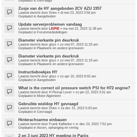
Geplaatst in
Gevraagd
Zusje van de HY aangeboden 2CV AZU 1957
Laatste bericht door
Dries
«
di mei 23, 2023 3:56 pm
Geplaatst in
Aangeboden
Update serverproblemen vandaag
Laatste bericht door
LEiPiE
«
ma mei 22, 2023 11:38 pm
Geplaatst in
Forummededelingen
Diameter vierkante pin deurkruk
Laatste bericht door
ghys
«
zo mei 07, 2023 11:33 am
Geplaatst in
Plaatwerk en andere ijzerwaren
Diameter vierkante pin deurkruk
Laatste bericht door
ghys
«
zo mei 07, 2023 11:19 am
Geplaatst in
Plaatwerk en andere ijzerwaren
Instructieboekjes HY
Laatste bericht door
ghys
«
zo apr 16, 2023 9:02 am
Geplaatst in
Aangeboden
What is the correct oil pressure switch PSI for H72 engine?
Laatste bericht door
H Pickup Lover
«
zo jan 22, 2023 3:01 am
Geplaatst in
Motor Algemeen
Gebruikte wieldop HY gevraagd
Laatste bericht door
Dries
«
za dec 31, 2022 5:03 pm
Geplaatst in
Gevraagd
Hinterachsarme einbauen
Laatste bericht door
Frank Kaffanke
«
vr dec 23, 2022 7:52 pm
Geplaatst in
Assen, ophanging en vering
2 en 3 juni 2023 HY meeting in Parijs