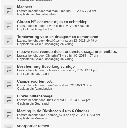
Magneet
Laatste bericht door
makman
«
ma mei 19, 2025 7:33 pm
Geplaatst in
Versnellingsbak
Citroen HY achterdeurtjes en achterklep
Laatste bericht door
ghys
«
di mei 06, 2025 5:06 pm
Geplaatst in
Aangeboden
Torsievering voor en draagarmen demonteren
Laatste bericht door
HotelKlaar
«
ma jan 13, 2025 10:49 pm
Geplaatst in
Assen, ophanging en vering
nieuwe reserveonderdelen onderste draagarm silentbloc
Laatste bericht door
Christian79
«
zo jan 05, 2025 4:37 pm
Geplaatst in
Assen, ophanging en vering
Bescherming Bevolking schildje
Laatste bericht door
hobo.ws
«
wo nov 06, 2024 12:41 pm
Geplaatst in
Gevraagd
Campervoortent 50€
Laatste bericht door
FlorisVos
«
di okt 22, 2024 9:50 am
Geplaatst in
Aangeboden
Linker buitenspiegel
Laatste bericht door
Dries
«
di okt 15, 2024 11:24 pm
Geplaatst in
Gevraagd
Meeting in de Biesbosch 4 t/m 6 Oktober
Laatste bericht door
Thomas_hy
«
zo sep 29, 2024 2:33 pm
Geplaatst in
Meetings
voorportier ramen