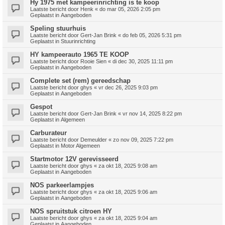
Hy 1975 met kampeerinrichting is te koop
Laatste bericht door
Henk
«
do mar 05, 2026 2:05 pm
Geplaatst in
Aangeboden
Speling stuurhuis
Laatste bericht door
Gert-Jan Brink
«
do feb 05, 2026 5:31 pm
Geplaatst in
Stuurinrichting
HY kampeerauto 1965 TE KOOP
Laatste bericht door
Rooie Sien
«
di dec 30, 2025 11:11 pm
Geplaatst in
Aangeboden
Complete set (rem) gereedschap
Laatste bericht door
ghys
«
vr dec 26, 2025 9:03 pm
Geplaatst in
Aangeboden
Gespot
Laatste bericht door
Gert-Jan Brink
«
vr nov 14, 2025 8:22 pm
Geplaatst in
Algemeen
Carburateur
Laatste bericht door
Demeulder
«
zo nov 09, 2025 7:22 pm
Geplaatst in
Motor Algemeen
Startmotor 12V gerevisseerd
Laatste bericht door
ghys
«
za okt 18, 2025 9:08 am
Geplaatst in
Aangeboden
NOS parkeerlampjes
Laatste bericht door
ghys
«
za okt 18, 2025 9:06 am
Geplaatst in
Aangeboden
NOS spruitstuk citroen HY
Laatste bericht door
ghys
«
za okt 18, 2025 9:04 am
Geplaatst in
Aangeboden