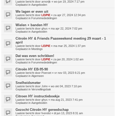
Laatste bericht door
arnorijk
«
wo jun 19, 2024 7:17 pm
Geplaatst in
Aangeboden
We lagen er even uit
Laatste bericht door
LEiPiE
«
za apr 27, 2024 12:34 pm
Geplaatst in
Forummededelingen
Wielen + banden HY
Laatste bericht door
ghys
«
ma apr 22, 2024 7:02 pm
Geplaatst in
Aangeboden
Citroën HY & Friends Paasweekend meeting 29 maart - 1
april
Laatste bericht door
LEiPiE
«
ma mar 25, 2024 1:37 pm
Geplaatst in
Meetings
Dat was even schrikken!
Laatste bericht door
LEiPiE
«
za jan 20, 2024 1:02 am
Geplaatst in
Forummededelingen
Citroën HY EB-95-90
Laatste bericht door
Poeroet
«
vr nov 03, 2023 6:21 pm
Geplaatst in
Algemeen
Snelheidsmeter
Laatste bericht door
John
«
wo okt 04, 2023 7:10 pm
Geplaatst in
Versnellingsbak
Citroen HY instructieboekje
Laatste bericht door
ghys
«
ma aug 21, 2023 7:41 pm
Geplaatst in
Aangeboden
Gezocht Citroën HY gereedschap
Laatste bericht door
fverelst
«
di jun 13, 2023 8:31 am