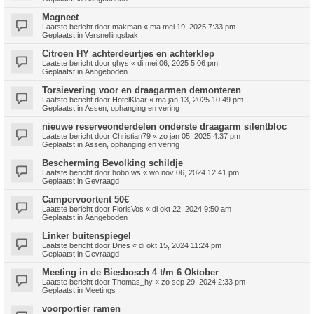
Magneet
Laatste bericht door
makman
«
ma mei 19, 2025 7:33 pm
Geplaatst in
Versnellingsbak
Citroen HY achterdeurtjes en achterklep
Laatste bericht door
ghys
«
di mei 06, 2025 5:06 pm
Geplaatst in
Aangeboden
Torsievering voor en draagarmen demonteren
Laatste bericht door
HotelKlaar
«
ma jan 13, 2025 10:49 pm
Geplaatst in
Assen, ophanging en vering
nieuwe reserveonderdelen onderste draagarm silentbloc
Laatste bericht door
Christian79
«
zo jan 05, 2025 4:37 pm
Geplaatst in
Assen, ophanging en vering
Bescherming Bevolking schildje
Laatste bericht door
hobo.ws
«
wo nov 06, 2024 12:41 pm
Geplaatst in
Gevraagd
Campervoortent 50€
Laatste bericht door
FlorisVos
«
di okt 22, 2024 9:50 am
Geplaatst in
Aangeboden
Linker buitenspiegel
Laatste bericht door
Dries
«
di okt 15, 2024 11:24 pm
Geplaatst in
Gevraagd
Meeting in de Biesbosch 4 t/m 6 Oktober
Laatste bericht door
Thomas_hy
«
zo sep 29, 2024 2:33 pm
Geplaatst in
Meetings
voorportier ramen