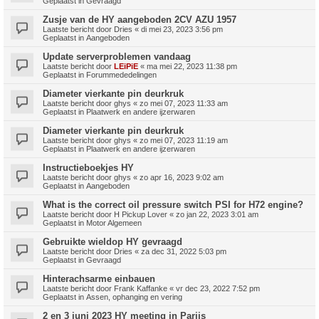
Geplaatst in
Gevraagd
Zusje van de HY aangeboden 2CV AZU 1957
Laatste bericht door
Dries
«
di mei 23, 2023 3:56 pm
Geplaatst in
Aangeboden
Update serverproblemen vandaag
Laatste bericht door
LEiPiE
«
ma mei 22, 2023 11:38 pm
Geplaatst in
Forummededelingen
Diameter vierkante pin deurkruk
Laatste bericht door
ghys
«
zo mei 07, 2023 11:33 am
Geplaatst in
Plaatwerk en andere ijzerwaren
Diameter vierkante pin deurkruk
Laatste bericht door
ghys
«
zo mei 07, 2023 11:19 am
Geplaatst in
Plaatwerk en andere ijzerwaren
Instructieboekjes HY
Laatste bericht door
ghys
«
zo apr 16, 2023 9:02 am
Geplaatst in
Aangeboden
What is the correct oil pressure switch PSI for H72 engine?
Laatste bericht door
H Pickup Lover
«
zo jan 22, 2023 3:01 am
Geplaatst in
Motor Algemeen
Gebruikte wieldop HY gevraagd
Laatste bericht door
Dries
«
za dec 31, 2022 5:03 pm
Geplaatst in
Gevraagd
Hinterachsarme einbauen
Laatste bericht door
Frank Kaffanke
«
vr dec 23, 2022 7:52 pm
Geplaatst in
Assen, ophanging en vering
2 en 3 juni 2023 HY meeting in Parijs