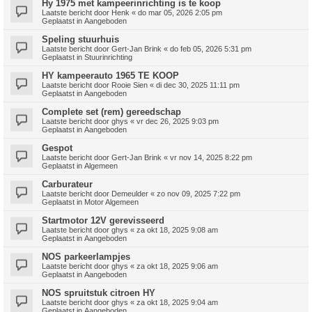
Hy 1975 met kampeerinrichting is te koop
Laatste bericht door
Henk
«
do mar 05, 2026 2:05 pm
Geplaatst in
Aangeboden
Speling stuurhuis
Laatste bericht door
Gert-Jan Brink
«
do feb 05, 2026 5:31 pm
Geplaatst in
Stuurinrichting
HY kampeerauto 1965 TE KOOP
Laatste bericht door
Rooie Sien
«
di dec 30, 2025 11:11 pm
Geplaatst in
Aangeboden
Complete set (rem) gereedschap
Laatste bericht door
ghys
«
vr dec 26, 2025 9:03 pm
Geplaatst in
Aangeboden
Gespot
Laatste bericht door
Gert-Jan Brink
«
vr nov 14, 2025 8:22 pm
Geplaatst in
Algemeen
Carburateur
Laatste bericht door
Demeulder
«
zo nov 09, 2025 7:22 pm
Geplaatst in
Motor Algemeen
Startmotor 12V gerevisseerd
Laatste bericht door
ghys
«
za okt 18, 2025 9:08 am
Geplaatst in
Aangeboden
NOS parkeerlampjes
Laatste bericht door
ghys
«
za okt 18, 2025 9:06 am
Geplaatst in
Aangeboden
NOS spruitstuk citroen HY
Laatste bericht door
ghys
«
za okt 18, 2025 9:04 am
Geplaatst in
Aangeboden