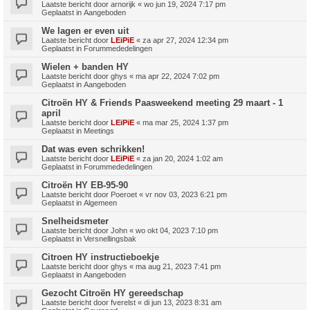
Laatste bericht door
arnorijk
«
wo jun 19, 2024 7:17 pm
Geplaatst in
Aangeboden
We lagen er even uit
Laatste bericht door
LEiPiE
«
za apr 27, 2024 12:34 pm
Geplaatst in
Forummededelingen
Wielen + banden HY
Laatste bericht door
ghys
«
ma apr 22, 2024 7:02 pm
Geplaatst in
Aangeboden
Citroën HY & Friends Paasweekend meeting 29 maart - 1
april
Laatste bericht door
LEiPiE
«
ma mar 25, 2024 1:37 pm
Geplaatst in
Meetings
Dat was even schrikken!
Laatste bericht door
LEiPiE
«
za jan 20, 2024 1:02 am
Geplaatst in
Forummededelingen
Citroën HY EB-95-90
Laatste bericht door
Poeroet
«
vr nov 03, 2023 6:21 pm
Geplaatst in
Algemeen
Snelheidsmeter
Laatste bericht door
John
«
wo okt 04, 2023 7:10 pm
Geplaatst in
Versnellingsbak
Citroen HY instructieboekje
Laatste bericht door
ghys
«
ma aug 21, 2023 7:41 pm
Geplaatst in
Aangeboden
Gezocht Citroën HY gereedschap
Laatste bericht door
fverelst
«
di jun 13, 2023 8:31 am