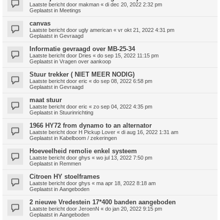
Laatste bericht door
makman
«
di dec 20, 2022 2:32 pm
Geplaatst in
Meetings
canvas
Laatste bericht door
ugly american
«
vr okt 21, 2022 4:31 pm
Geplaatst in
Gevraagd
Informatie gevraagd over MB-25-34
Laatste bericht door
Dries
«
do sep 15, 2022 11:15 pm
Geplaatst in
Vragen over aankoop
Stuur trekker ( NIET MEER NODIG)
Laatste bericht door
eric
«
do sep 08, 2022 6:58 pm
Geplaatst in
Gevraagd
maat stuur
Laatste bericht door
eric
«
zo sep 04, 2022 4:35 pm
Geplaatst in
Stuurinrichting
1966 HY72 from dynamo to an alternator
Laatste bericht door
H Pickup Lover
«
di aug 16, 2022 1:31 am
Geplaatst in
Kabelboom / zekeringen
Hoeveelheid remolie enkel systeem
Laatste bericht door
ghys
«
wo jul 13, 2022 7:50 pm
Geplaatst in
Remmen
Citroen HY stoelframes
Laatste bericht door
ghys
«
ma apr 18, 2022 8:18 am
Geplaatst in
Aangeboden
2 nieuwe Vredestein 17*400 banden aangeboden
Laatste bericht door
JeroenN
«
do jan 20, 2022 9:15 pm
Geplaatst in
Aangeboden