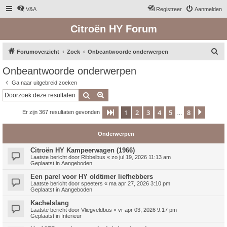
V&A
Registreer
Aanmelden
Citroën HY Forum
Z
Forumoverzicht
Zoek
Onbeantwoorde onderwerpen
o
Onbeantwoorde onderwerpen
e
Ga naar uitgebreid zoeken
k
Zoek
Uitgebreid zoeken
1
2
3
4
5
8
Pagina
1
van
8
Volge
Er zijn 367 resultaten gevonden
…
Onderwerpen
Citroën HY Kampeerwagen (1966)
Laatste bericht door
Ribbelbus
«
zo jul 19, 2026 11:13 am
Geplaatst in
Aangeboden
Een parel voor HY oldtimer liefhebbers
Laatste bericht door
speeters
«
ma apr 27, 2026 3:10 pm
Geplaatst in
Aangeboden
Kachelslang
Laatste bericht door
Vliegveldbus
«
vr apr 03, 2026 9:17 pm
Geplaatst in
Interieur