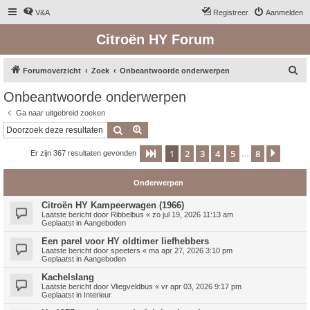
V&A
Registreer
Aanmelden
Citroën HY Forum
Z
Forumoverzicht
Zoek
Onbeantwoorde onderwerpen
o
Onbeantwoorde onderwerpen
e
Ga naar uitgebreid zoeken
k
Zoek
Uitgebreid zoeken
1
2
3
4
5
8
Pagina
1
van
8
Volge
Er zijn 367 resultaten gevonden
…
Onderwerpen
Citroën HY Kampeerwagen (1966)
Laatste bericht door
Ribbelbus
«
zo jul 19, 2026 11:13 am
Geplaatst in
Aangeboden
Een parel voor HY oldtimer liefhebbers
Laatste bericht door
speeters
«
ma apr 27, 2026 3:10 pm
Geplaatst in
Aangeboden
Kachelslang
Laatste bericht door
Vliegveldbus
«
vr apr 03, 2026 9:17 pm
Geplaatst in
Interieur