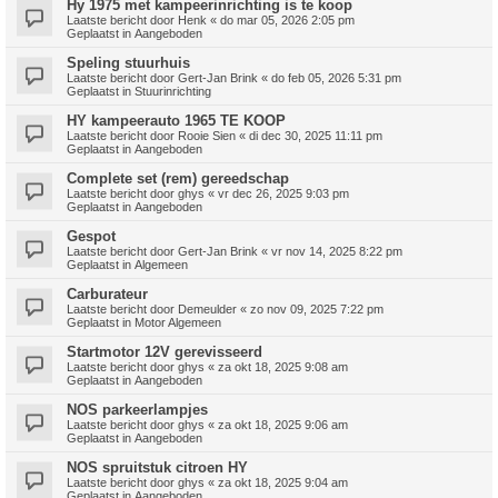
Hy 1975 met kampeerinrichting is te koop
Laatste bericht door
Henk
«
do mar 05, 2026 2:05 pm
Geplaatst in
Aangeboden
Speling stuurhuis
Laatste bericht door
Gert-Jan Brink
«
do feb 05, 2026 5:31 pm
Geplaatst in
Stuurinrichting
HY kampeerauto 1965 TE KOOP
Laatste bericht door
Rooie Sien
«
di dec 30, 2025 11:11 pm
Geplaatst in
Aangeboden
Complete set (rem) gereedschap
Laatste bericht door
ghys
«
vr dec 26, 2025 9:03 pm
Geplaatst in
Aangeboden
Gespot
Laatste bericht door
Gert-Jan Brink
«
vr nov 14, 2025 8:22 pm
Geplaatst in
Algemeen
Carburateur
Laatste bericht door
Demeulder
«
zo nov 09, 2025 7:22 pm
Geplaatst in
Motor Algemeen
Startmotor 12V gerevisseerd
Laatste bericht door
ghys
«
za okt 18, 2025 9:08 am
Geplaatst in
Aangeboden
NOS parkeerlampjes
Laatste bericht door
ghys
«
za okt 18, 2025 9:06 am
Geplaatst in
Aangeboden
NOS spruitstuk citroen HY
Laatste bericht door
ghys
«
za okt 18, 2025 9:04 am
Geplaatst in
Aangeboden