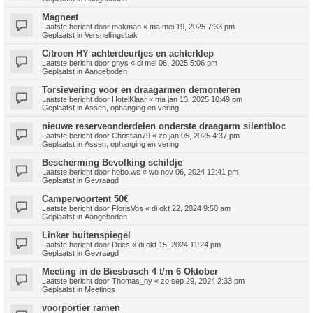
Magneet
Laatste bericht door
makman
«
ma mei 19, 2025 7:33 pm
Geplaatst in
Versnellingsbak
Citroen HY achterdeurtjes en achterklep
Laatste bericht door
ghys
«
di mei 06, 2025 5:06 pm
Geplaatst in
Aangeboden
Torsievering voor en draagarmen demonteren
Laatste bericht door
HotelKlaar
«
ma jan 13, 2025 10:49 pm
Geplaatst in
Assen, ophanging en vering
nieuwe reserveonderdelen onderste draagarm silentbloc
Laatste bericht door
Christian79
«
zo jan 05, 2025 4:37 pm
Geplaatst in
Assen, ophanging en vering
Bescherming Bevolking schildje
Laatste bericht door
hobo.ws
«
wo nov 06, 2024 12:41 pm
Geplaatst in
Gevraagd
Campervoortent 50€
Laatste bericht door
FlorisVos
«
di okt 22, 2024 9:50 am
Geplaatst in
Aangeboden
Linker buitenspiegel
Laatste bericht door
Dries
«
di okt 15, 2024 11:24 pm
Geplaatst in
Gevraagd
Meeting in de Biesbosch 4 t/m 6 Oktober
Laatste bericht door
Thomas_hy
«
zo sep 29, 2024 2:33 pm
Geplaatst in
Meetings
voorportier ramen