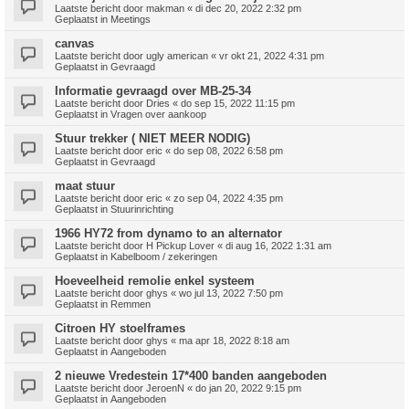
Laatste bericht door
makman
«
di dec 20, 2022 2:32 pm
Geplaatst in
Meetings
canvas
Laatste bericht door
ugly american
«
vr okt 21, 2022 4:31 pm
Geplaatst in
Gevraagd
Informatie gevraagd over MB-25-34
Laatste bericht door
Dries
«
do sep 15, 2022 11:15 pm
Geplaatst in
Vragen over aankoop
Stuur trekker ( NIET MEER NODIG)
Laatste bericht door
eric
«
do sep 08, 2022 6:58 pm
Geplaatst in
Gevraagd
maat stuur
Laatste bericht door
eric
«
zo sep 04, 2022 4:35 pm
Geplaatst in
Stuurinrichting
1966 HY72 from dynamo to an alternator
Laatste bericht door
H Pickup Lover
«
di aug 16, 2022 1:31 am
Geplaatst in
Kabelboom / zekeringen
Hoeveelheid remolie enkel systeem
Laatste bericht door
ghys
«
wo jul 13, 2022 7:50 pm
Geplaatst in
Remmen
Citroen HY stoelframes
Laatste bericht door
ghys
«
ma apr 18, 2022 8:18 am
Geplaatst in
Aangeboden
2 nieuwe Vredestein 17*400 banden aangeboden
Laatste bericht door
JeroenN
«
do jan 20, 2022 9:15 pm
Geplaatst in
Aangeboden