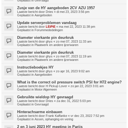
Geplaatst in
Gevraagd
Zusje van de HY aangeboden 2CV AZU 1957
Laatste bericht door
Dries
«
di mei 23, 2023 3:56 pm
Geplaatst in
Aangeboden
Update serverproblemen vandaag
Laatste bericht door
LEiPiE
«
ma mei 22, 2023 11:38 pm
Geplaatst in
Forummededelingen
Diameter vierkante pin deurkruk
Laatste bericht door
ghys
«
zo mei 07, 2023 11:33 am
Geplaatst in
Plaatwerk en andere ijzerwaren
Diameter vierkante pin deurkruk
Laatste bericht door
ghys
«
zo mei 07, 2023 11:19 am
Geplaatst in
Plaatwerk en andere ijzerwaren
Instructieboekjes HY
Laatste bericht door
ghys
«
zo apr 16, 2023 9:02 am
Geplaatst in
Aangeboden
What is the correct oil pressure switch PSI for H72 engine?
Laatste bericht door
H Pickup Lover
«
zo jan 22, 2023 3:01 am
Geplaatst in
Motor Algemeen
Gebruikte wieldop HY gevraagd
Laatste bericht door
Dries
«
za dec 31, 2022 5:03 pm
Geplaatst in
Gevraagd
Hinterachsarme einbauen
Laatste bericht door
Frank Kaffanke
«
vr dec 23, 2022 7:52 pm
Geplaatst in
Assen, ophanging en vering
2 en 3 juni 2023 HY meeting in Parijs