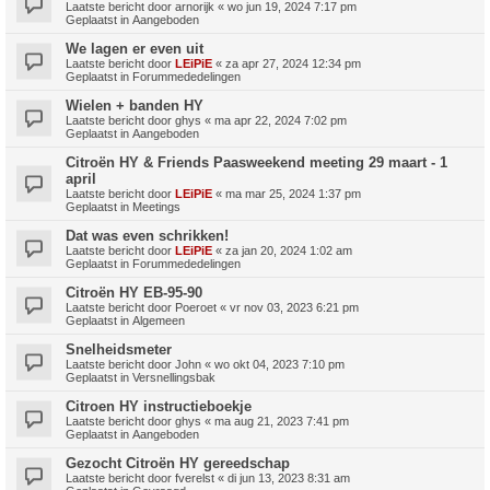
Laatste bericht door
arnorijk
«
wo jun 19, 2024 7:17 pm
Geplaatst in
Aangeboden
We lagen er even uit
Laatste bericht door
LEiPiE
«
za apr 27, 2024 12:34 pm
Geplaatst in
Forummededelingen
Wielen + banden HY
Laatste bericht door
ghys
«
ma apr 22, 2024 7:02 pm
Geplaatst in
Aangeboden
Citroën HY & Friends Paasweekend meeting 29 maart - 1
april
Laatste bericht door
LEiPiE
«
ma mar 25, 2024 1:37 pm
Geplaatst in
Meetings
Dat was even schrikken!
Laatste bericht door
LEiPiE
«
za jan 20, 2024 1:02 am
Geplaatst in
Forummededelingen
Citroën HY EB-95-90
Laatste bericht door
Poeroet
«
vr nov 03, 2023 6:21 pm
Geplaatst in
Algemeen
Snelheidsmeter
Laatste bericht door
John
«
wo okt 04, 2023 7:10 pm
Geplaatst in
Versnellingsbak
Citroen HY instructieboekje
Laatste bericht door
ghys
«
ma aug 21, 2023 7:41 pm
Geplaatst in
Aangeboden
Gezocht Citroën HY gereedschap
Laatste bericht door
fverelst
«
di jun 13, 2023 8:31 am