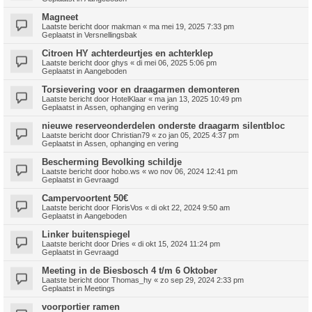
Magneet
Laatste bericht door
makman
«
ma mei 19, 2025 7:33 pm
Geplaatst in
Versnellingsbak
Citroen HY achterdeurtjes en achterklep
Laatste bericht door
ghys
«
di mei 06, 2025 5:06 pm
Geplaatst in
Aangeboden
Torsievering voor en draagarmen demonteren
Laatste bericht door
HotelKlaar
«
ma jan 13, 2025 10:49 pm
Geplaatst in
Assen, ophanging en vering
nieuwe reserveonderdelen onderste draagarm silentbloc
Laatste bericht door
Christian79
«
zo jan 05, 2025 4:37 pm
Geplaatst in
Assen, ophanging en vering
Bescherming Bevolking schildje
Laatste bericht door
hobo.ws
«
wo nov 06, 2024 12:41 pm
Geplaatst in
Gevraagd
Campervoortent 50€
Laatste bericht door
FlorisVos
«
di okt 22, 2024 9:50 am
Geplaatst in
Aangeboden
Linker buitenspiegel
Laatste bericht door
Dries
«
di okt 15, 2024 11:24 pm
Geplaatst in
Gevraagd
Meeting in de Biesbosch 4 t/m 6 Oktober
Laatste bericht door
Thomas_hy
«
zo sep 29, 2024 2:33 pm
Geplaatst in
Meetings
voorportier ramen