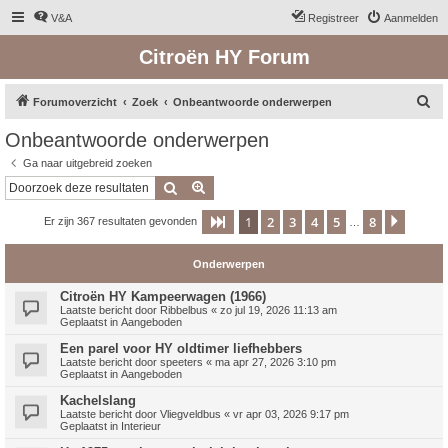
V&A
Registreer
Aanmelden
Citroën HY Forum
Z
Forumoverzicht
Zoek
Onbeantwoorde onderwerpen
o
Onbeantwoorde onderwerpen
e
Ga naar uitgebreid zoeken
k
Zoek
Uitgebreid zoeken
1
2
3
4
5
8
Pagina
1
van
8
Volge
Er zijn 367 resultaten gevonden
…
Onderwerpen
Citroën HY Kampeerwagen (1966)
Laatste bericht door
Ribbelbus
«
zo jul 19, 2026 11:13 am
Geplaatst in
Aangeboden
Een parel voor HY oldtimer liefhebbers
Laatste bericht door
speeters
«
ma apr 27, 2026 3:10 pm
Geplaatst in
Aangeboden
Kachelslang
Laatste bericht door
Vliegveldbus
«
vr apr 03, 2026 9:17 pm
Geplaatst in
Interieur