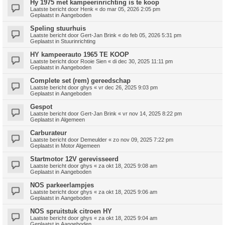
Hy 1975 met kampeerinrichting is te koop
Laatste bericht door
Henk
«
do mar 05, 2026 2:05 pm
Geplaatst in
Aangeboden
Speling stuurhuis
Laatste bericht door
Gert-Jan Brink
«
do feb 05, 2026 5:31 pm
Geplaatst in
Stuurinrichting
HY kampeerauto 1965 TE KOOP
Laatste bericht door
Rooie Sien
«
di dec 30, 2025 11:11 pm
Geplaatst in
Aangeboden
Complete set (rem) gereedschap
Laatste bericht door
ghys
«
vr dec 26, 2025 9:03 pm
Geplaatst in
Aangeboden
Gespot
Laatste bericht door
Gert-Jan Brink
«
vr nov 14, 2025 8:22 pm
Geplaatst in
Algemeen
Carburateur
Laatste bericht door
Demeulder
«
zo nov 09, 2025 7:22 pm
Geplaatst in
Motor Algemeen
Startmotor 12V gerevisseerd
Laatste bericht door
ghys
«
za okt 18, 2025 9:08 am
Geplaatst in
Aangeboden
NOS parkeerlampjes
Laatste bericht door
ghys
«
za okt 18, 2025 9:06 am
Geplaatst in
Aangeboden
NOS spruitstuk citroen HY
Laatste bericht door
ghys
«
za okt 18, 2025 9:04 am
Geplaatst in
Aangeboden