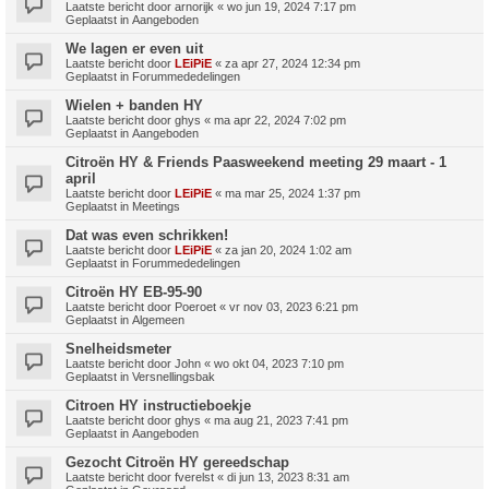
Laatste bericht door
arnorijk
«
wo jun 19, 2024 7:17 pm
Geplaatst in
Aangeboden
We lagen er even uit
Laatste bericht door
LEiPiE
«
za apr 27, 2024 12:34 pm
Geplaatst in
Forummededelingen
Wielen + banden HY
Laatste bericht door
ghys
«
ma apr 22, 2024 7:02 pm
Geplaatst in
Aangeboden
Citroën HY & Friends Paasweekend meeting 29 maart - 1
april
Laatste bericht door
LEiPiE
«
ma mar 25, 2024 1:37 pm
Geplaatst in
Meetings
Dat was even schrikken!
Laatste bericht door
LEiPiE
«
za jan 20, 2024 1:02 am
Geplaatst in
Forummededelingen
Citroën HY EB-95-90
Laatste bericht door
Poeroet
«
vr nov 03, 2023 6:21 pm
Geplaatst in
Algemeen
Snelheidsmeter
Laatste bericht door
John
«
wo okt 04, 2023 7:10 pm
Geplaatst in
Versnellingsbak
Citroen HY instructieboekje
Laatste bericht door
ghys
«
ma aug 21, 2023 7:41 pm
Geplaatst in
Aangeboden
Gezocht Citroën HY gereedschap
Laatste bericht door
fverelst
«
di jun 13, 2023 8:31 am