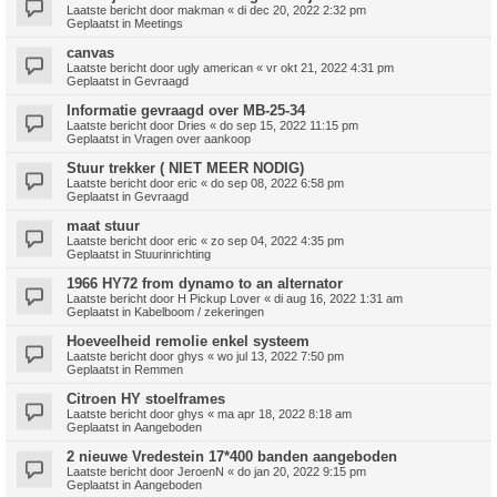
Laatste bericht door
makman
«
di dec 20, 2022 2:32 pm
Geplaatst in
Meetings
canvas
Laatste bericht door
ugly american
«
vr okt 21, 2022 4:31 pm
Geplaatst in
Gevraagd
Informatie gevraagd over MB-25-34
Laatste bericht door
Dries
«
do sep 15, 2022 11:15 pm
Geplaatst in
Vragen over aankoop
Stuur trekker ( NIET MEER NODIG)
Laatste bericht door
eric
«
do sep 08, 2022 6:58 pm
Geplaatst in
Gevraagd
maat stuur
Laatste bericht door
eric
«
zo sep 04, 2022 4:35 pm
Geplaatst in
Stuurinrichting
1966 HY72 from dynamo to an alternator
Laatste bericht door
H Pickup Lover
«
di aug 16, 2022 1:31 am
Geplaatst in
Kabelboom / zekeringen
Hoeveelheid remolie enkel systeem
Laatste bericht door
ghys
«
wo jul 13, 2022 7:50 pm
Geplaatst in
Remmen
Citroen HY stoelframes
Laatste bericht door
ghys
«
ma apr 18, 2022 8:18 am
Geplaatst in
Aangeboden
2 nieuwe Vredestein 17*400 banden aangeboden
Laatste bericht door
JeroenN
«
do jan 20, 2022 9:15 pm
Geplaatst in
Aangeboden