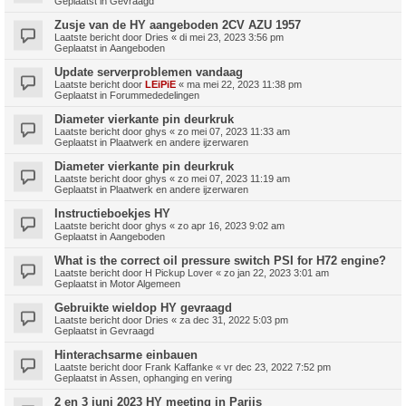
Geplaatst in
Gevraagd
Zusje van de HY aangeboden 2CV AZU 1957
Laatste bericht door
Dries
«
di mei 23, 2023 3:56 pm
Geplaatst in
Aangeboden
Update serverproblemen vandaag
Laatste bericht door
LEiPiE
«
ma mei 22, 2023 11:38 pm
Geplaatst in
Forummededelingen
Diameter vierkante pin deurkruk
Laatste bericht door
ghys
«
zo mei 07, 2023 11:33 am
Geplaatst in
Plaatwerk en andere ijzerwaren
Diameter vierkante pin deurkruk
Laatste bericht door
ghys
«
zo mei 07, 2023 11:19 am
Geplaatst in
Plaatwerk en andere ijzerwaren
Instructieboekjes HY
Laatste bericht door
ghys
«
zo apr 16, 2023 9:02 am
Geplaatst in
Aangeboden
What is the correct oil pressure switch PSI for H72 engine?
Laatste bericht door
H Pickup Lover
«
zo jan 22, 2023 3:01 am
Geplaatst in
Motor Algemeen
Gebruikte wieldop HY gevraagd
Laatste bericht door
Dries
«
za dec 31, 2022 5:03 pm
Geplaatst in
Gevraagd
Hinterachsarme einbauen
Laatste bericht door
Frank Kaffanke
«
vr dec 23, 2022 7:52 pm
Geplaatst in
Assen, ophanging en vering
2 en 3 juni 2023 HY meeting in Parijs