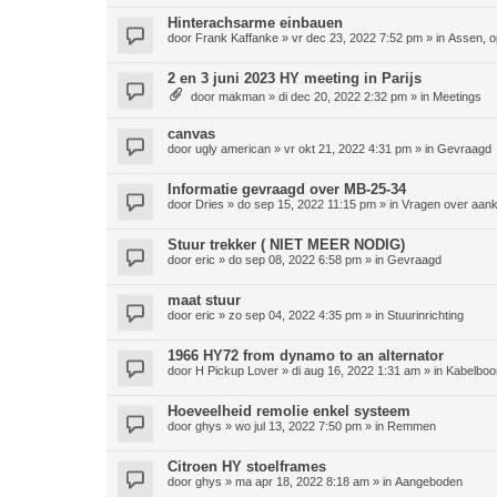
Hinterachsarme einbauen
door
Frank Kaffanke
»
vr dec 23, 2022 7:52 pm
» in
Assen, o
2 en 3 juni 2023 HY meeting in Parijs
door
makman
»
di dec 20, 2022 2:32 pm
» in
Meetings
canvas
door
ugly american
»
vr okt 21, 2022 4:31 pm
» in
Gevraagd
Informatie gevraagd over MB-25-34
door
Dries
»
do sep 15, 2022 11:15 pm
» in
Vragen over aan
Stuur trekker ( NIET MEER NODIG)
door
eric
»
do sep 08, 2022 6:58 pm
» in
Gevraagd
maat stuur
door
eric
»
zo sep 04, 2022 4:35 pm
» in
Stuurinrichting
1966 HY72 from dynamo to an alternator
door
H Pickup Lover
»
di aug 16, 2022 1:31 am
» in
Kabelboo
Hoeveelheid remolie enkel systeem
door
ghys
»
wo jul 13, 2022 7:50 pm
» in
Remmen
Citroen HY stoelframes
door
ghys
»
ma apr 18, 2022 8:18 am
» in
Aangeboden