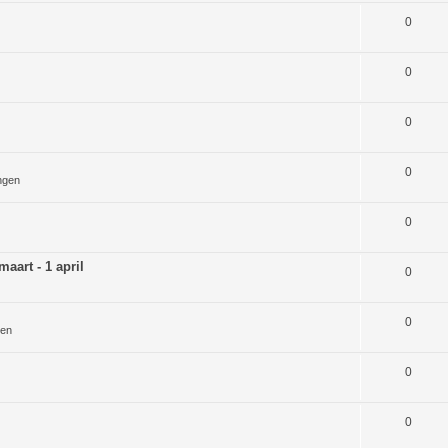
0
0
0
0
ngen
0
aart - 1 april
0
0
gen
0
0