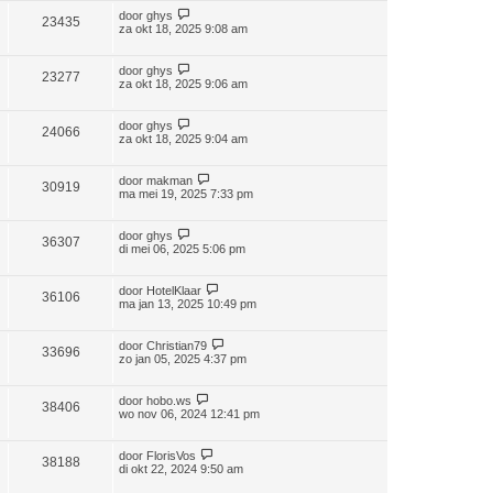
door
ghys
23435
za okt 18, 2025 9:08 am
door
ghys
23277
za okt 18, 2025 9:06 am
door
ghys
24066
za okt 18, 2025 9:04 am
door
makman
30919
ma mei 19, 2025 7:33 pm
door
ghys
36307
di mei 06, 2025 5:06 pm
door
HotelKlaar
36106
ma jan 13, 2025 10:49 pm
door
Christian79
33696
zo jan 05, 2025 4:37 pm
door
hobo.ws
38406
wo nov 06, 2024 12:41 pm
door
FlorisVos
38188
di okt 22, 2024 9:50 am