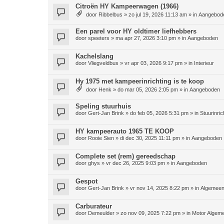
Citroën HY Kampeerwagen (1966)
door
Ribbelbus
»
zo jul 19, 2026 11:13 am
» in
Aangebod
Een parel voor HY oldtimer liefhebbers
door
speeters
»
ma apr 27, 2026 3:10 pm
» in
Aangeboden
Kachelslang
door
Vliegveldbus
»
vr apr 03, 2026 9:17 pm
» in
Interieur
Hy 1975 met kampeerinrichting is te koop
door
Henk
»
do mar 05, 2026 2:05 pm
» in
Aangeboden
Speling stuurhuis
door
Gert-Jan Brink
»
do feb 05, 2026 5:31 pm
» in
Stuurinric
HY kampeerauto 1965 TE KOOP
door
Rooie Sien
»
di dec 30, 2025 11:11 pm
» in
Aangeboden
Complete set (rem) gereedschap
door
ghys
»
vr dec 26, 2025 9:03 pm
» in
Aangeboden
Gespot
door
Gert-Jan Brink
»
vr nov 14, 2025 8:22 pm
» in
Algemee
Carburateur
door
Demeulder
»
zo nov 09, 2025 7:22 pm
» in
Motor Algem