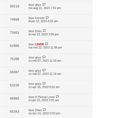
door
ghys
69119
ma aug 21, 2023 7:41 pm
door
fverelst
74668
di jun 13, 2023 8:31 am
door
Dries
73461
di mei 23, 2023 3:56 pm
door
LEiPiE
62986
ma mei 22, 2023 11:38 pm
door
ghys
75288
zo mei 07, 2023 11:33 am
door
ghys
66087
zo mei 07, 2023 11:19 am
door
ghys
63236
zo apr 16, 2023 9:02 am
door
H Pickup Lover
66882
zo jan 22, 2023 3:01 am
door
Dries
65343
za dec 31, 2022 5:03 pm