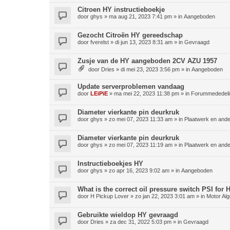
Citroen HY instructieboekje
door
ghys
»
ma aug 21, 2023 7:41 pm
» in
Aangeboden
Gezocht Citroën HY gereedschap
door
fverelst
»
di jun 13, 2023 8:31 am
» in
Gevraagd
Zusje van de HY aangeboden 2CV AZU 1957
door
Dries
»
di mei 23, 2023 3:56 pm
» in
Aangeboden
Update serverproblemen vandaag
door
LEiPiE
»
ma mei 22, 2023 11:38 pm
» in
Forummededeli
Diameter vierkante pin deurkruk
door
ghys
»
zo mei 07, 2023 11:33 am
» in
Plaatwerk en ande
Diameter vierkante pin deurkruk
door
ghys
»
zo mei 07, 2023 11:19 am
» in
Plaatwerk en ande
Instructieboekjes HY
door
ghys
»
zo apr 16, 2023 9:02 am
» in
Aangeboden
What is the correct oil pressure switch PSI for
door
H Pickup Lover
»
zo jan 22, 2023 3:01 am
» in
Motor Al
Gebruikte wieldop HY gevraagd
door
Dries
»
za dec 31, 2022 5:03 pm
» in
Gevraagd