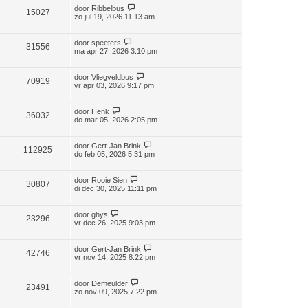
door
Ribbelbus
15027
zo jul 19, 2026 11:13 am
door
speeters
31556
ma apr 27, 2026 3:10 pm
door
Vliegveldbus
70919
vr apr 03, 2026 9:17 pm
door
Henk
36032
do mar 05, 2026 2:05 pm
door
Gert-Jan Brink
112925
do feb 05, 2026 5:31 pm
door
Rooie Sien
30807
di dec 30, 2025 11:11 pm
door
ghys
23296
vr dec 26, 2025 9:03 pm
door
Gert-Jan Brink
42746
vr nov 14, 2025 8:22 pm
door
Demeulder
23491
zo nov 09, 2025 7:22 pm