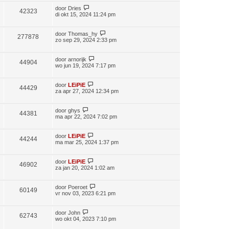
door
Dries
42323
di okt 15, 2024 11:24 pm
door
Thomas_hy
277878
zo sep 29, 2024 2:33 pm
door
arnorijk
44904
wo jun 19, 2024 7:17 pm
door
LEiPiE
44429
za apr 27, 2024 12:34 pm
door
ghys
44381
ma apr 22, 2024 7:02 pm
door
LEiPiE
44244
ma mar 25, 2024 1:37 pm
door
LEiPiE
46902
za jan 20, 2024 1:02 am
door
Poeroet
60149
vr nov 03, 2023 6:21 pm
door
John
62743
wo okt 04, 2023 7:10 pm