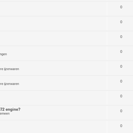
0
0
0
0
ngen
0
re ijzerwaren
0
re ijzerwaren
0
 H72 engine?
0
gemeen
0