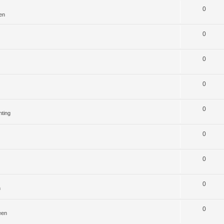
0
en
0
0
0
0
hting
0
0
0
n
0
een