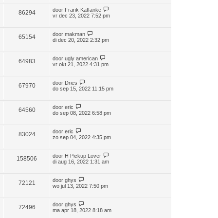
door
Frank Kaffanke
86294
vr dec 23, 2022 7:52 pm
door
makman
65154
di dec 20, 2022 2:32 pm
door
ugly american
64983
vr okt 21, 2022 4:31 pm
door
Dries
67970
do sep 15, 2022 11:15 pm
door
eric
64560
do sep 08, 2022 6:58 pm
door
eric
83024
zo sep 04, 2022 4:35 pm
door
H Pickup Lover
158506
di aug 16, 2022 1:31 am
door
ghys
72121
wo jul 13, 2022 7:50 pm
door
ghys
72496
ma apr 18, 2022 8:18 am