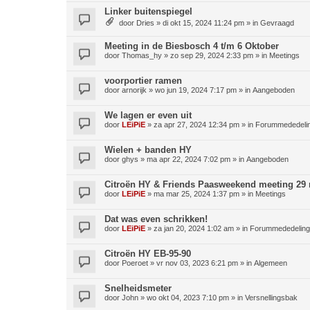
Linker buitenspiegel
door
Dries
»
di okt 15, 2024 11:24 pm
» in
Gevraagd
Meeting in de Biesbosch 4 t/m 6 Oktober
door
Thomas_hy
»
zo sep 29, 2024 2:33 pm
» in
Meetings
voorportier ramen
door
arnorijk
»
wo jun 19, 2024 7:17 pm
» in
Aangeboden
We lagen er even uit
door
LEiPiE
»
za apr 27, 2024 12:34 pm
» in
Forummededeli
Wielen + banden HY
door
ghys
»
ma apr 22, 2024 7:02 pm
» in
Aangeboden
Citroën HY & Friends Paasweekend meeting 29 m
door
LEiPiE
»
ma mar 25, 2024 1:37 pm
» in
Meetings
Dat was even schrikken!
door
LEiPiE
»
za jan 20, 2024 1:02 am
» in
Forummededelin
Citroën HY EB-95-90
door
Poeroet
»
vr nov 03, 2023 6:21 pm
» in
Algemeen
Snelheidsmeter
door
John
»
wo okt 04, 2023 7:10 pm
» in
Versnellingsbak