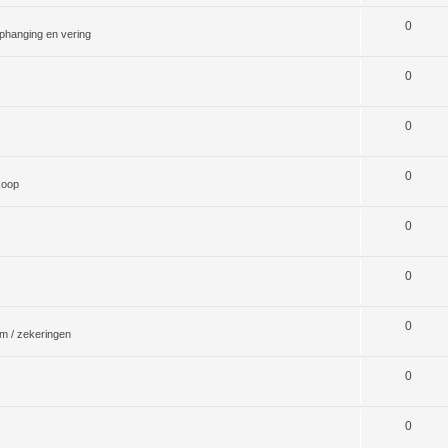
0
phanging en vering
0
0
0
koop
0
0
0
m / zekeringen
0
0