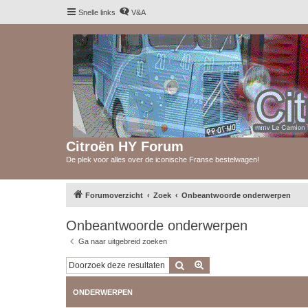
Snelle links
V&A
Citroën HY Forum
De plek voor alles over de iconische Franse bestelwagen!
Forumoverzicht
Zoek
Onbeantwoorde onderwerpen
Onbeantwoorde onderwerpen
Ga naar uitgebreid zoeken
Zoek
Uitgebreid zoeken
ONDERWERPEN