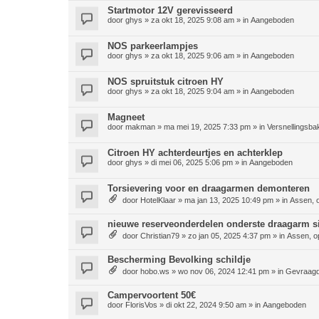
Startmotor 12V gerevisseerd
door
ghys
»
za okt 18, 2025 9:08 am
» in
Aangeboden
NOS parkeerlampjes
door
ghys
»
za okt 18, 2025 9:06 am
» in
Aangeboden
NOS spruitstuk citroen HY
door
ghys
»
za okt 18, 2025 9:04 am
» in
Aangeboden
Magneet
door
makman
»
ma mei 19, 2025 7:33 pm
» in
Versnellingsba
Citroen HY achterdeurtjes en achterklep
door
ghys
»
di mei 06, 2025 5:06 pm
» in
Aangeboden
Torsievering voor en draagarmen demonteren
door
HotelKlaar
»
ma jan 13, 2025 10:49 pm
» in
Assen, 
nieuwe reserveonderdelen onderste draagarm si
door
Christian79
»
zo jan 05, 2025 4:37 pm
» in
Assen, o
Bescherming Bevolking schildje
door
hobo.ws
»
wo nov 06, 2024 12:41 pm
» in
Gevraag
Campervoortent 50€
door
FlorisVos
»
di okt 22, 2024 9:50 am
» in
Aangeboden