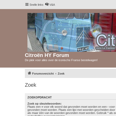
Snelle links
V&A
Citroën HY Forum
De plek voor alles over de iconische Franse bestelwagen!
Forumoverzicht
Zoek
Zoek
ZOEKOPDRACHT
Zoek op sleutelwoorden:
Plaats een
+
voor elk woord dat gevonden moet worden en een
-
voor 
gevonden moet worden. Plaats een lijst met woorden gescheiden doo
als maar één van de woorden gevonden moet worden. Gebruik * als ee