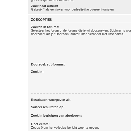
gedeeltelijke overeenkomsten.
Zoek naar auteur:
Gebruik * als een joker voor gedeeltelijke overeenkomsten.
ZOEKOPTIES
Zoeken in forums:
Selecteer het forum of de forums die je wil doorzoeken. Subforums w
doorzocht als je “Doorzoek subforums“ hieronder niet uitschakelt.
Doorzoek subforums:
Zoek in:
Resultaten weergeven als:
Sorteer resultaten op:
Zoek in berichten van afgelopen:
Geef eerste:
Zet op 0 om het volledige bericht weer te geven.