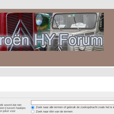
elk woord dat niet
Zoek naar alle termen of gebruik de zoekopdracht zoals het is 
r een
|
tussen haakjes
n joker voor
Zoek naar één van de termen