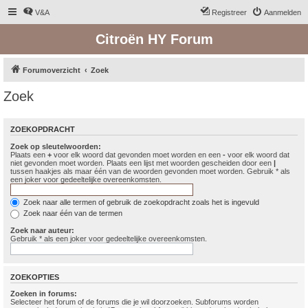
V&A
Registreer
Aanmelden
Citroën HY Forum
Forumoverzicht
Zoek
Zoek
ZOEKOPDRACHT
Zoek op sleutelwoorden:
Plaats een
+
voor elk woord dat gevonden moet worden en een
-
voor elk woord dat
niet gevonden moet worden. Plaats een lijst met woorden gescheiden door een
|
tussen haakjes als maar één van de woorden gevonden moet worden. Gebruik * als
een joker voor gedeeltelijke overeenkomsten.
Zoek naar alle termen of gebruik de zoekopdracht zoals het is ingevuld
Zoek naar één van de termen
Zoek naar auteur:
Gebruik * als een joker voor gedeeltelijke overeenkomsten.
ZOEKOPTIES
Zoeken in forums:
Selecteer het forum of de forums die je wil doorzoeken. Subforums worden