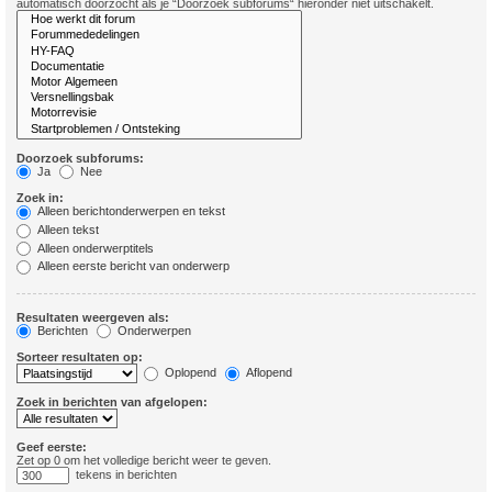
automatisch doorzocht als je “Doorzoek subforums“ hieronder niet uitschakelt.
Doorzoek subforums:
Ja
Nee
Zoek in:
Alleen berichtonderwerpen en tekst
Alleen tekst
Alleen onderwerptitels
Alleen eerste bericht van onderwerp
Resultaten weergeven als:
Berichten
Onderwerpen
Sorteer resultaten op:
Oplopend
Aflopend
Zoek in berichten van afgelopen:
Geef eerste:
Zet op 0 om het volledige bericht weer te geven.
tekens in berichten