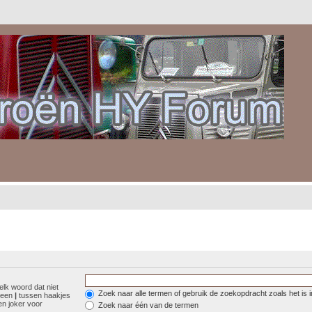
elk woord dat niet
Zoek naar alle termen of gebruik de zoekopdracht zoals het is 
r een
|
tussen haakjes
n joker voor
Zoek naar één van de termen