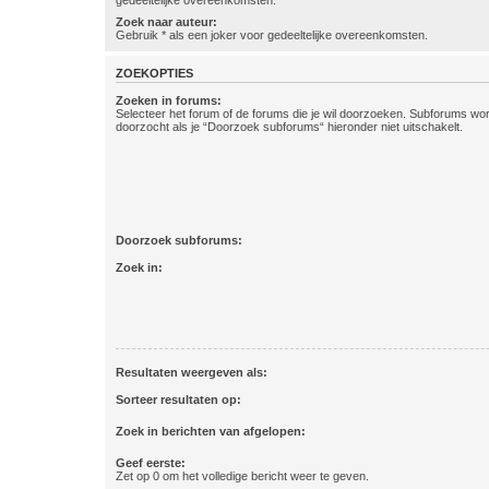
gedeeltelijke overeenkomsten.
Zoek naar auteur:
Gebruik * als een joker voor gedeeltelijke overeenkomsten.
ZOEKOPTIES
Zoeken in forums:
Selecteer het forum of de forums die je wil doorzoeken. Subforums w
doorzocht als je “Doorzoek subforums“ hieronder niet uitschakelt.
Doorzoek subforums:
Zoek in:
Resultaten weergeven als:
Sorteer resultaten op:
Zoek in berichten van afgelopen:
Geef eerste:
Zet op 0 om het volledige bericht weer te geven.