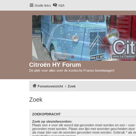
Snelle links
V&A
Citroën HY Forum
De plek voor alles over de iconische Franse bestelwagen!
Forumoverzicht
Zoek
Zoek
ZOEKOPDRACHT
Zoek op sleutelwoorden:
Plaats een
+
voor elk woord dat gevonden moet worden en een
-
voor 
gevonden moet worden. Plaats een lijst met woorden gescheiden doo
als maar één van de woorden gevonden moet worden. Gebruik * als ee