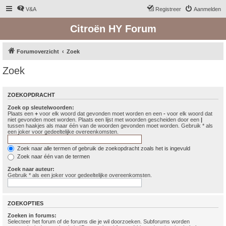
V&A
Registreer
Aanmelden
Citroën HY Forum
Forumoverzicht
Zoek
Zoek
ZOEKOPDRACHT
Zoek op sleutelwoorden:
Plaats een
+
voor elk woord dat gevonden moet worden en een
-
voor elk woord dat
niet gevonden moet worden. Plaats een lijst met woorden gescheiden door een
|
tussen haakjes als maar één van de woorden gevonden moet worden. Gebruik * als
een joker voor gedeeltelijke overeenkomsten.
Zoek naar alle termen of gebruik de zoekopdracht zoals het is ingevuld
Zoek naar één van de termen
Zoek naar auteur:
Gebruik * als een joker voor gedeeltelijke overeenkomsten.
ZOEKOPTIES
Zoeken in forums:
Selecteer het forum of de forums die je wil doorzoeken. Subforums worden