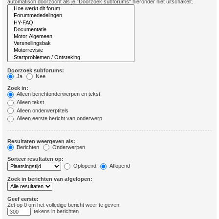
automatisch doorzocht als je “Doorzoek subforums“ hieronder niet uitschakelt.
Doorzoek subforums:
Ja
Nee
Zoek in:
Alleen berichtonderwerpen en tekst
Alleen tekst
Alleen onderwerptitels
Alleen eerste bericht van onderwerp
Resultaten weergeven als:
Berichten
Onderwerpen
Sorteer resultaten op:
Oplopend
Aflopend
Zoek in berichten van afgelopen:
Geef eerste:
Zet op 0 om het volledige bericht weer te geven.
tekens in berichten