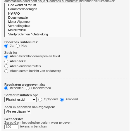
automatisch doorzocht als je “Doorzoek subforums“ hieronder niet uitschakelt.
Doorzoek subforums:
Ja
Nee
Zoek in:
Alleen berichtonderwerpen en tekst
Alleen tekst
Alleen onderwerptitels
Alleen eerste bericht van onderwerp
Resultaten weergeven als:
Berichten
Onderwerpen
Sorteer resultaten op:
Oplopend
Aflopend
Zoek in berichten van afgelopen:
Geef eerste:
Zet op 0 om het volledige bericht weer te geven.
tekens in berichten