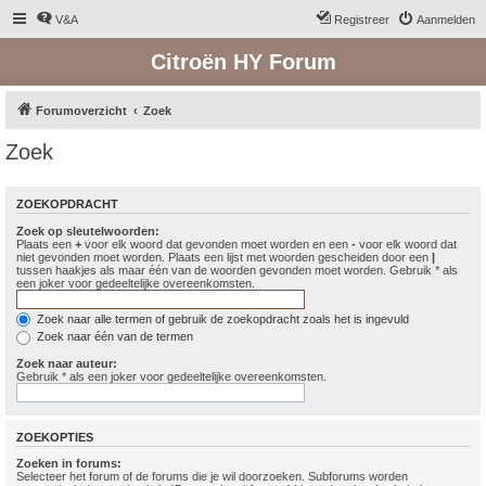
V&A
Registreer
Aanmelden
Citroën HY Forum
Forumoverzicht
Zoek
Zoek
ZOEKOPDRACHT
Zoek op sleutelwoorden:
Plaats een
+
voor elk woord dat gevonden moet worden en een
-
voor elk woord dat
niet gevonden moet worden. Plaats een lijst met woorden gescheiden door een
|
tussen haakjes als maar één van de woorden gevonden moet worden. Gebruik * als
een joker voor gedeeltelijke overeenkomsten.
Zoek naar alle termen of gebruik de zoekopdracht zoals het is ingevuld
Zoek naar één van de termen
Zoek naar auteur:
Gebruik * als een joker voor gedeeltelijke overeenkomsten.
ZOEKOPTIES
Zoeken in forums:
Selecteer het forum of de forums die je wil doorzoeken. Subforums worden