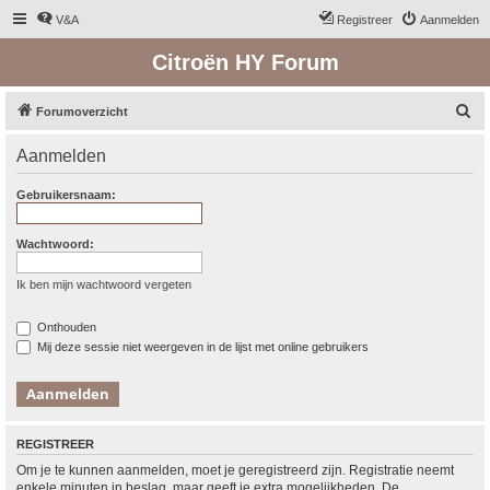
V&A
Registreer
Aanmelden
Citroën HY Forum
Z
Forumoverzicht
o
Aanmelden
e
k
Gebruikersnaam:
Wachtwoord:
Ik ben mijn wachtwoord vergeten
Onthouden
Mij deze sessie niet weergeven in de lijst met online gebruikers
REGISTREER
Om je te kunnen aanmelden, moet je geregistreerd zijn. Registratie neemt
enkele minuten in beslag, maar geeft je extra mogelijkheden. De