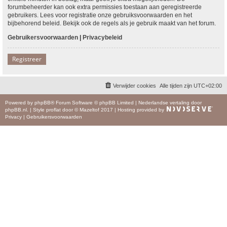
forumbeheerder kan ook extra permissies toestaan aan geregistreerde
gebruikers. Lees voor registratie onze gebruiksvoorwaarden en het
bijbehorend beleid. Bekijk ook de regels als je gebruik maakt van het forum.
Gebruikersvoorwaarden
|
Privacybeleid
Registreer
Verwijder cookies
Alle tijden zijn
UTC+02:00
Powered by
phpBB
® Forum Software © phpBB Limited
|
Nederlandse vertaling door
phpBB.nl
.
|
Style
proflat
door ©
Mazeltof
2017
|
Hosting provided by
Privacy
|
Gebruikersvoorwaarden