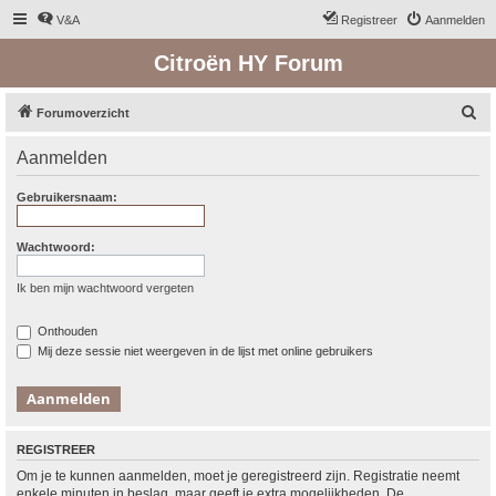
V&A
Registreer
Aanmelden
Citroën HY Forum
Z
Forumoverzicht
o
Aanmelden
e
k
Gebruikersnaam:
Wachtwoord:
Ik ben mijn wachtwoord vergeten
Onthouden
Mij deze sessie niet weergeven in de lijst met online gebruikers
REGISTREER
Om je te kunnen aanmelden, moet je geregistreerd zijn. Registratie neemt
enkele minuten in beslag, maar geeft je extra mogelijkheden. De