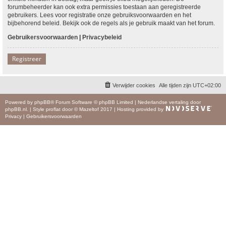
forumbeheerder kan ook extra permissies toestaan aan geregistreerde
gebruikers. Lees voor registratie onze gebruiksvoorwaarden en het
bijbehorend beleid. Bekijk ook de regels als je gebruik maakt van het forum.
Gebruikersvoorwaarden
|
Privacybeleid
Registreer
Verwijder cookies
Alle tijden zijn
UTC+02:00
Powered by
phpBB
® Forum Software © phpBB Limited
|
Nederlandse vertaling door
phpBB.nl
.
|
Style
proflat
door ©
Mazeltof
2017
|
Hosting provided by
Privacy
|
Gebruikersvoorwaarden