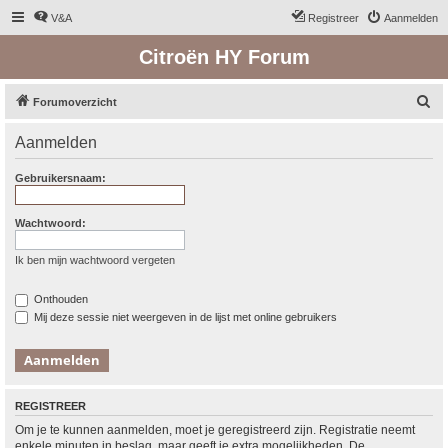
V&A
Registreer
Aanmelden
Citroën HY Forum
Z
Forumoverzicht
o
Aanmelden
e
k
Gebruikersnaam:
Wachtwoord:
Ik ben mijn wachtwoord vergeten
Onthouden
Mij deze sessie niet weergeven in de lijst met online gebruikers
REGISTREER
Om je te kunnen aanmelden, moet je geregistreerd zijn. Registratie neemt
enkele minuten in beslag, maar geeft je extra mogelijkheden. De