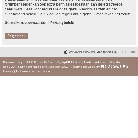
forumbeheerder kan ook extra permissies toestaan aan geregistreerde
gebruikers. Lees voor registratie onze gebruiksvoorwaarden en het
bijbehorend beleid. Bekijk ook de regels als je gebruik maakt van het forum.
Gebruikersvoorwaarden
|
Privacybeleid
Registreer
Verwijder cookies
Alle tijden zijn
UTC+02:00
Powered by
phpBB
® Forum Software © phpBB Limited
|
Nederlandse vertaling door
phpBB.nl
.
|
Style
proflat
door ©
Mazeltof
2017
|
Hosting provided by
Privacy
|
Gebruikersvoorwaarden