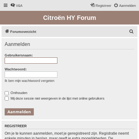
V&A
Registreer
Aanmelden
Citroën HY Forum
Z
Forumoverzicht
o
Aanmelden
e
k
Gebruikersnaam:
Wachtwoord:
Ik ben mijn wachtwoord vergeten
Onthouden
Mij deze sessie niet weergeven in de lijst met online gebruikers
REGISTREER
Om je te kunnen aanmelden, moet je geregistreerd zijn. Registratie neemt
enkele minuten in beslag, maar geeft je extra mogelijkheden. De