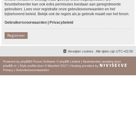
forumbeheerder kan ook extra permissies toestaan aan geregistreerde
gebruikers. Lees voor registratie onze gebruiksvoorwaarden en het
bijbehorend beleid. Bekijk ook de regels als je gebruik maakt van het forum.
Gebruikersvoorwaarden
|
Privacybeleid
Registreer
Verwijder cookies
Alle tijden zijn
UTC+02:00
Powered by
phpBB
® Forum Software © phpBB Limited
|
Nederlandse vertaling door
phpBB.nl
.
|
Style
proflat
door ©
Mazeltof
2017
|
Hosting provided by
Privacy
|
Gebruikersvoorwaarden