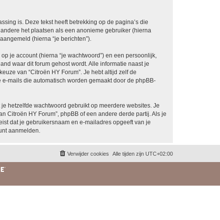
ing is. Deze tekst heeft betrekking op de pagina’s die
 andere het plaatsen als een anonieme gebruiker (hierna
 aangemeld (hierna “je berichten”).
p je account (hierna “je wachtwoord”) en een persoonlijk,
land waar dit forum gehost wordt. Alle informatie naast je
 keuze van “Citroën HY Forum”. Je hebt altijd zelf de
 de e-mails die automatisch worden gemaakt door de phpBB-
at je hetzelfde wachtwoord gebruikt op meerdere websites. Je
n Citroën HY Forum”, phpBB of een andere derde partij. Als je
eist dat je gebruikersnaam en e-mailadres opgeeft van je
kunt aanmelden.
Verwijder cookies
Alle tijden zijn
UTC+02:00