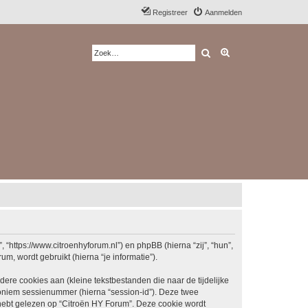
Registreer
Aanmelden
Zoek
Uitgebreid zoeken
 “https://www.citroenhyforum.nl”) en phpBB (hierna “zij”, “hun”,
, wordt gebruikt (hierna “je informatie”).
re cookies aan (kleine tekstbestanden die naar de tijdelijke
oniem sessienummer (hierna “session-id”). Deze twee
bt gelezen op “Citroën HY Forum”. Deze cookie wordt