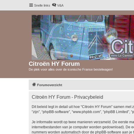
Snelle links
V&A
Citroën HY Forum
De plek voor alles over de iconische Franse bestelwagen!
Forumoverzicht
Citroën HY Forum - Privacybeleid
Dit beleid legt in detail uit hoe “Citroën HY Forum” samen met z
“zijn”, “phpBB-software”, “www.phpbb.com”, “phpBB Limited”, “p
Je informatie wordt op twee manieren verzameld. De eerste ma
internetbestanden van je computer worden gedownload). De eer
nummers worden automatisch door de phpBB-software aan je 