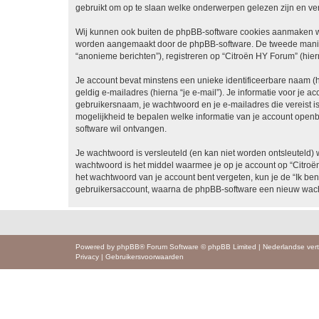
gebruikt om op te slaan welke onderwerpen gelezen zijn en ver
Wij kunnen ook buiten de phpBB-software cookies aanmaken wan
worden aangemaakt door de phpBB-software. De tweede manier is
“anonieme berichten”), registreren op “Citroën HY Forum” (hiern
Je account bevat minstens een unieke identificeerbare naam (
geldig e-mailadres (hierna “je e-mail”). Je informatie voor je a
gebruikersnaam, je wachtwoord en je e-mailadres die vereist is b
mogelijkheid te bepalen welke informatie van je account open
software wil ontvangen.
Je wachtwoord is versleuteld (en kan niet worden ontsleuteld) 
wachtwoord is het middel waarmee je op je account op “Citroë
het wachtwoord van je account bent vergeten, kun je de “Ik ben
gebruikersaccount, waarna de phpBB-software een nieuw wacht
Powered by
phpBB
® Forum Software © phpBB Limited
|
Nederlandse vert
Privacy
|
Gebruikersvoorwaarden