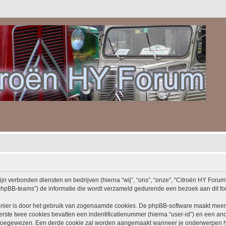
ijn verbonden diensten en bedrijven (hierna “wij”, “ons”, “onze”, “Citroën HY Forum”,
hpBB-teams”) de informatie die wordt verzameld gedurende een bezoek aan dit forum
nier is door het gebruik van zogenaamde cookies. De phpBB-software maakt meerde
ste twee cookies bevatten een indentificatienummer (hierna “user-id”) en een an
toegewezen. Een derde cookie zal worden aangemaakt wanneer je onderwerpen he