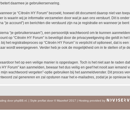
betert daarmee je gebruikerservaring.
neer je “Citroën HY Forum” bezoekt, hoewel dit document daarop niet van toepass
 waarin wij je informatie verzamelen door wat je aan ons verstuurt. Dit is onder
a “je account”) en berichten die verstuurd zijn na je registratie en wanneer je bent
hierna “je gebruikersnaam”), een persoonlijk wachtwoord om te kunnen aanmelden o
ccount op “Citroën HY Forum” is beveiligd door de privacywetgeving die geldt in het 
ij het registratieproces op “Citroën HY Forum” is verplicht of optioneel, dat is een
baar wordt weergegeven. Verder heb je ook de mogelijkheid om in te stellen of je
waardoor het op een veilige manier is opgeslagen. Toch is het niet aan te raden d
n HY Forum” kan aanmelden, bewaar het dus veilig en geef het nooit aan iemand va
 mijn wachtwoord vergeten”-optie gebruiken bij het aanmeldvenster. Dit proces ver
woord zal genereren en zal opsturen naar het e-mailadres, zodat je je opnieuw 
aling door
phpBB.nl
.
|
Style
proflat
door ©
Mazeltof
2017
|
Hosting provided by