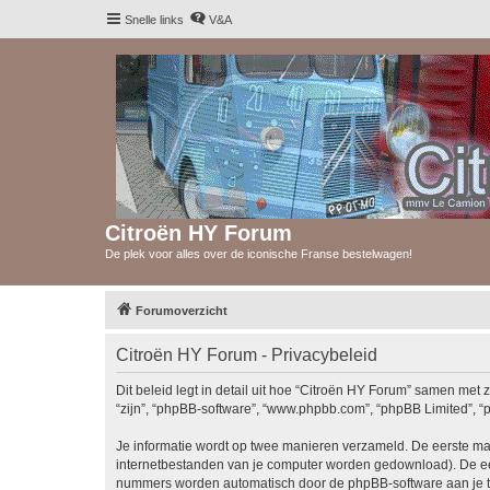
Snelle links
V&A
Citroën HY Forum
De plek voor alles over de iconische Franse bestelwagen!
Forumoverzicht
Citroën HY Forum - Privacybeleid
Dit beleid legt in detail uit hoe “Citroën HY Forum” samen met z
“zijn”, “phpBB-software”, “www.phpbb.com”, “phpBB Limited”, “p
Je informatie wordt op twee manieren verzameld. De eerste ma
internetbestanden van je computer worden gedownload). De eer
nummers worden automatisch door de phpBB-software aan je 