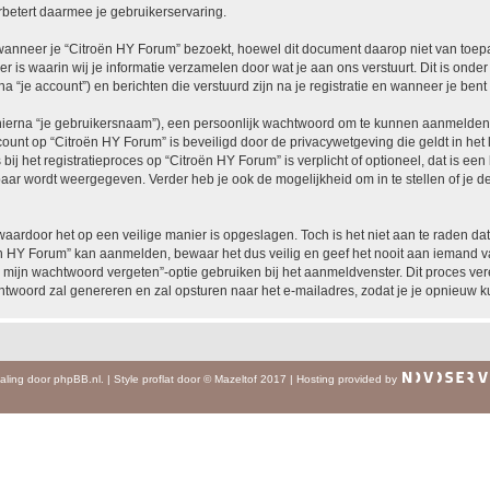
betert daarmee je gebruikerservaring.
neer je “Citroën HY Forum” bezoekt, hoewel dit document daarop niet van toepass
 waarin wij je informatie verzamelen door wat je aan ons verstuurt. Dit is onder
a “je account”) en berichten die verstuurd zijn na je registratie en wanneer je bent
hierna “je gebruikersnaam”), een persoonlijk wachtwoord om te kunnen aanmelden o
ccount op “Citroën HY Forum” is beveiligd door de privacywetgeving die geldt in het 
ij het registratieproces op “Citroën HY Forum” is verplicht of optioneel, dat is een
baar wordt weergegeven. Verder heb je ook de mogelijkheid om in te stellen of je
waardoor het op een veilige manier is opgeslagen. Toch is het niet aan te raden d
n HY Forum” kan aanmelden, bewaar het dus veilig en geef het nooit aan iemand va
 mijn wachtwoord vergeten”-optie gebruiken bij het aanmeldvenster. Dit proces ver
woord zal genereren en zal opsturen naar het e-mailadres, zodat je je opnieuw 
aling door
phpBB.nl
.
|
Style
proflat
door ©
Mazeltof
2017
|
Hosting provided by