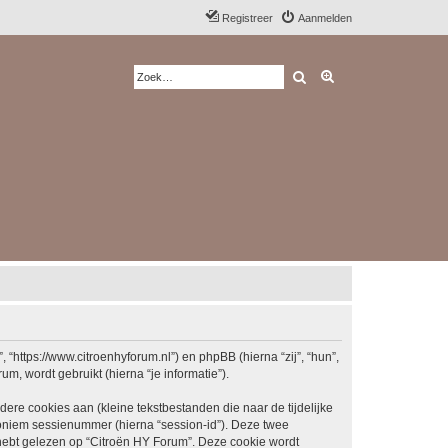
Registreer
Aanmelden
Zoek
Uitgebreid zoeken
 “https://www.citroenhyforum.nl”) en phpBB (hierna “zij”, “hun”,
, wordt gebruikt (hierna “je informatie”).
re cookies aan (kleine tekstbestanden die naar de tijdelijke
oniem sessienummer (hierna “session-id”). Deze twee
bt gelezen op “Citroën HY Forum”. Deze cookie wordt