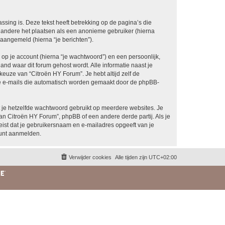
ing is. Deze tekst heeft betrekking op de pagina’s die
 andere het plaatsen als een anonieme gebruiker (hierna
 aangemeld (hierna “je berichten”).
p je account (hierna “je wachtwoord”) en een persoonlijk,
land waar dit forum gehost wordt. Alle informatie naast je
 keuze van “Citroën HY Forum”. Je hebt altijd zelf de
 de e-mails die automatisch worden gemaakt door de phpBB-
at je hetzelfde wachtwoord gebruikt op meerdere websites. Je
n Citroën HY Forum”, phpBB of een andere derde partij. Als je
eist dat je gebruikersnaam en e-mailadres opgeeft van je
kunt aanmelden.
Verwijder cookies
Alle tijden zijn
UTC+02:00