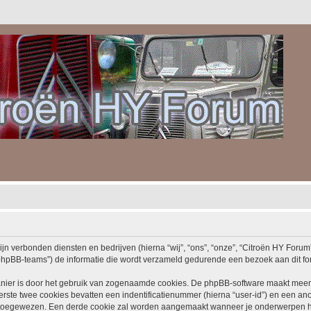
ijn verbonden diensten en bedrijven (hierna “wij”, “ons”, “onze”, “Citroën HY Forum”,
hpBB-teams”) de informatie die wordt verzameld gedurende een bezoek aan dit forum
nier is door het gebruik van zogenaamde cookies. De phpBB-software maakt meerde
ste twee cookies bevatten een indentificatienummer (hierna “user-id”) en een an
toegewezen. Een derde cookie zal worden aangemaakt wanneer je onderwerpen he