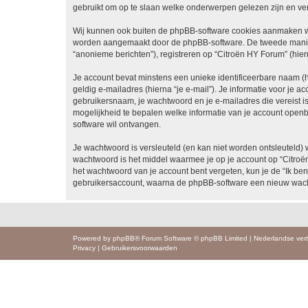
gebruikt om op te slaan welke onderwerpen gelezen zijn en ver
Wij kunnen ook buiten de phpBB-software cookies aanmaken wan
worden aangemaakt door de phpBB-software. De tweede manier is
“anonieme berichten”), registreren op “Citroën HY Forum” (hiern
Je account bevat minstens een unieke identificeerbare naam (
geldig e-mailadres (hierna “je e-mail”). Je informatie voor je a
gebruikersnaam, je wachtwoord en je e-mailadres die vereist is b
mogelijkheid te bepalen welke informatie van je account open
software wil ontvangen.
Je wachtwoord is versleuteld (en kan niet worden ontsleuteld) 
wachtwoord is het middel waarmee je op je account op “Citroë
het wachtwoord van je account bent vergeten, kun je de “Ik ben
gebruikersaccount, waarna de phpBB-software een nieuw wacht
Powered by
phpBB
® Forum Software © phpBB Limited
|
Nederlandse vert
Privacy
|
Gebruikersvoorwaarden