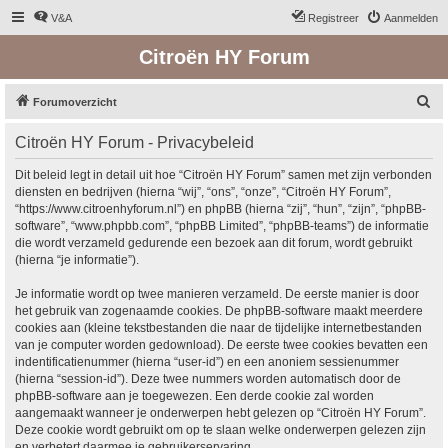
V&A
Registreer
Aanmelden
Citroën HY Forum
Z
Forumoverzicht
o
Citroën HY Forum - Privacybeleid
e
k
Dit beleid legt in detail uit hoe “Citroën HY Forum” samen met zijn verbonden
diensten en bedrijven (hierna “wij”, “ons”, “onze”, “Citroën HY Forum”,
“https://www.citroenhyforum.nl”) en phpBB (hierna “zij”, “hun”, “zijn”, “phpBB-
software”, “www.phpbb.com”, “phpBB Limited”, “phpBB-teams”) de informatie
die wordt verzameld gedurende een bezoek aan dit forum, wordt gebruikt
(hierna “je informatie”).
Je informatie wordt op twee manieren verzameld. De eerste manier is door
het gebruik van zogenaamde cookies. De phpBB-software maakt meerdere
cookies aan (kleine tekstbestanden die naar de tijdelijke internetbestanden
van je computer worden gedownload). De eerste twee cookies bevatten een
indentificatienummer (hierna “user-id”) en een anoniem sessienummer
(hierna “session-id”). Deze twee nummers worden automatisch door de
phpBB-software aan je toegewezen. Een derde cookie zal worden
aangemaakt wanneer je onderwerpen hebt gelezen op “Citroën HY Forum”.
Deze cookie wordt gebruikt om op te slaan welke onderwerpen gelezen zijn
en verbetert daarmee je gebruikerservaring.