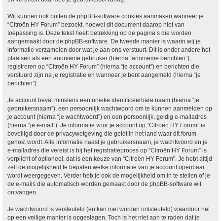
Wij kunnen ook buiten de phpBB-software cookies aanmaken wanneer je
“Citroën HY Forum” bezoekt, hoewel dit document daarop niet van
toepassing is. Deze tekst heeft betrekking op de pagina’s die worden
aangemaakt door de phpBB-software. De tweede manier is waarin wij je
informatie verzamelen door wat je aan ons verstuurt. Dit is onder andere het
plaatsen als een anonieme gebruiker (hierna “anonieme berichten”),
registreren op “Citroën HY Forum” (hierna “je account”) en berichten die
verstuurd zijn na je registratie en wanneer je bent aangemeld (hierna “je
berichten”).
Je account bevat minstens een unieke identificeerbare naam (hierna “je
gebruikersnaam”), een persoonlijk wachtwoord om te kunnen aanmelden op
je account (hierna “je wachtwoord”) en een persoonlijk, geldig e-mailadres
(hierna “je e-mail”). Je informatie voor je account op “Citroën HY Forum” is
beveiligd door de privacywetgeving die geldt in het land waar dit forum
gehost wordt. Alle informatie naast je gebruikersnaam, je wachtwoord en je
e-mailadres die vereist is bij het registratieproces op “Citroën HY Forum” is
verplicht of optioneel, dat is een keuze van “Citroën HY Forum”. Je hebt altijd
zelf de mogelijkheid te bepalen welke informatie van je account openbaar
wordt weergegeven. Verder heb je ook de mogelijkheid om in te stellen of je
de e-mails die automatisch worden gemaakt door de phpBB-software wil
ontvangen.
Je wachtwoord is versleuteld (en kan niet worden ontsleuteld) waardoor het
op een veilige manier is opgeslagen. Toch is het niet aan te raden dat je