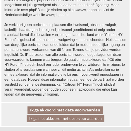
discussies mogelijk. phpBB Limited is niet verantwoordelijk voor wat wordt
toegestaan of juist geweigerd als toelaatbare inhoud en/of gedrag. Meer
informatie over phpBB kun je vinden op
https://www.phpbb.com/
of de
Nederlandstalige website
www.phpbb.nl
.
Je verklaart geen berichten te plaatsen die kwetsend, obsceen, vulgair,
lasterlijk, haatdragend, dreigend, seksueel georiënteerd of enig ander
materiaal bevat die de wetten van je eigen land, het land waar “Citroën HY
Forum” is gehost of internationale wetgeving kunnen schenden. Het plaatsen
van dergelijke berichten kan ertoe leiden dat je met onmiddellijke ingang en
permanent wordt verbannen van dit forum. Tevens kan je provider worden
ingelicht. De IP-adressen van alle berichten worden opgeslagen om deze
voorwaarden te kunnen waarborgen. Je gaat er mee akkoord dat “Citroën
HY Forum” het recht heeft om ieder onderwerp te verwijderen, te wijzigen, te
sluiten of te verplaatsen wanneer zij dit nodig achten. Als gebruiker ga je
ermee akkoord, dat de informatie die je bij ons invoert wordt opgeslagen in
een database. Hoewel deze informatie niet aan een derde partij zal worden
verstrekt zónder je toestemming, kan “Citroën HY Forum” nóch phpBB
verantwoordelijk worden gehouden voor een hackpoging die ertoe kan
leiden dat de gegevens vrijkomen.