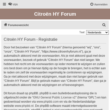
V&A
Aanmelden
Citroën HY Forum
Z
Forumoverzicht
o
Taal:
e
Citroën HY Forum - Registratie
k
Door het bezoeken van “Citroën HY Forum” (hierna genoemd “wij”, “ons”,
“onze”, “Citroën HY Forum”, “https://www.citroenhyforum.nl”), ga je
automatisch akkoord met de voorwaarden. Als je niet akkoord gaat met deze
voorwaarden, bezoek of gebruik “Citroën HY Forum” dan niet langer. We
hebben het recht om de voorwaarden op ieder moment te wijzigen en zullen
ons best doen om je hiervan tijdig op de hoogte te brengen, het is echter aan
te raden om zelf de voorwaarden regelmatig te controleren op wijzigingen.
Ga je niet akkoord met deze wijzigingen, maak dan niet langer gebruik van
“Citroën HY Forum”. Blijf je gebruik maken van “Citroën HY Forum”, dan ga je
automatisch akkoord met de wijzigingen en of toevoegingen.
Dit forum draait op phpBB. phpBB is een bulletinboardoplossing die is
uitgebracht onder de “
GNU General Public License v2
” (hierna “GPL”) en kan
gedownload worden via
www.phpbb.com
en via de Nederlandstalige
website
www.phpbb.nl
. De phpBB-software maakt internetgebaseerde