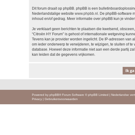
Dit forum draait op phpBB. phpBB is een bulletinboardoplossing
Nederlandstalige website
www.phpbb.nl
. De phpBB-software ma
inhoud en/of gedrag. Meer informatie over phpBB kun je vinde
Je verklaart geen berichten te plaatsen die kwetsend, obsceen, 
“Citroën HY Forum” is gehost of internationale wetgeving kunn
Tevens kan je provider worden ingelicht. De IP-adressen van 
om ieder onderwerp te verwijderen, te wijzigen, te sluiten of te
database. Hoewel deze informatie niet aan een derde partij z
kan leiden dat de gegevens vrijkomen.
Powered by
phpBB
® Forum Software © phpBB Limited
|
Nederlandse vert
Privacy
|
Gebruikersvoorwaarden