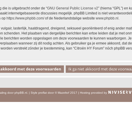
 die is uitgebracht onder de “
GNU General Public License v2
” (hierna “GPL”) en
akt internetgebaseerde discussies mogelijk. phpBB Limited is niet verantwoordelij
n op
https://www.phpbb.com/
of de Nederlandstalige website
www.phpbb.nl
.
vulgair, lasterlijk, haatdragend, dreigend, seksueel georiënteerd of enig ander mat
en schenden. Het plaatsen van dergelijke berichten kan ertoe leiden dat je met on
alle berichten worden opgeslagen om deze voorwaarden te kunnen waarborgen. Je g
 verplaatsen wanneer zij dit nodig achten. Als gebruiker ga je ermee akkoord, dat de
al worden verstrekt zónder je toestemming, kan “Citroën HY Forum” nóch phpBB ve
aling door
phpBB.nl
.
|
Style
proflat
door ©
Mazeltof
2017
|
Hosting provided by