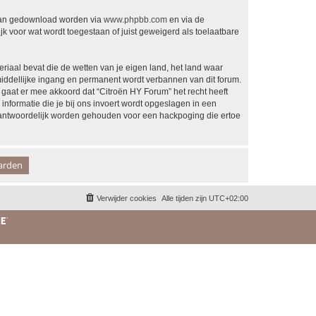
 kan gedownload worden via
www.phpbb.com
en via de
k voor wat wordt toegestaan of juist geweigerd als toelaatbare
eriaal bevat die de wetten van je eigen land, het land waar
middellijke ingang en permanent wordt verbannen van dit forum.
aat er mee akkoord dat “Citroën HY Forum” het recht heeft
 informatie die je bij ons invoert wordt opgeslagen in een
rantwoordelijk worden gehouden voor een hackpoging die ertoe
Verwijder cookies
Alle tijden zijn
UTC+02:00