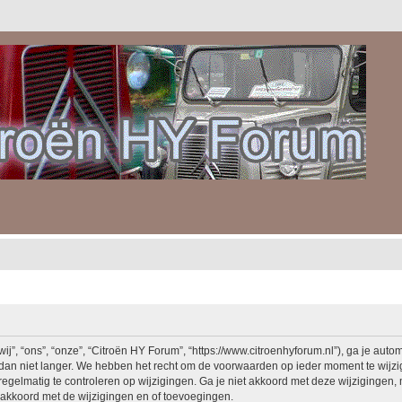
, “ons”, “onze”, “Citroën HY Forum”, “https://www.citroenhyforum.nl”), ga je auto
an niet langer. We hebben het recht om de voorwaarden op ieder moment te wijzige
egelmatig te controleren op wijzigingen. Ga je niet akkoord met deze wijzigingen, 
akkoord met de wijzigingen en of toevoegingen.