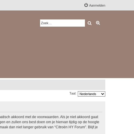
Aanmelden
Zoek
Uitgebreid zoeken
Taal:
matisch akkoord met de voorwaarden. Als je niet akkoord gaat
n en zullen ons best doen om je hiervan tijdig op de hoogte
maak dan niet langer gebruik van “Citroën HY Forum”. Blijf je