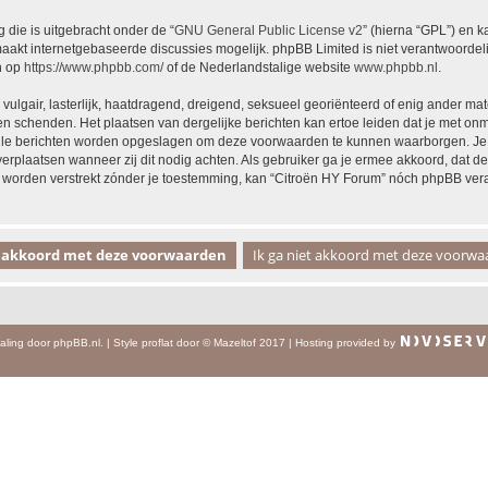
 die is uitgebracht onder de “
GNU General Public License v2
” (hierna “GPL”) en
akt internetgebaseerde discussies mogelijk. phpBB Limited is niet verantwoordelij
n op
https://www.phpbb.com/
of de Nederlandstalige website
www.phpbb.nl
.
vulgair, lasterlijk, haatdragend, dreigend, seksueel georiënteerd of enig ander mat
en schenden. Het plaatsen van dergelijke berichten kan ertoe leiden dat je met on
alle berichten worden opgeslagen om deze voorwaarden te kunnen waarborgen. Je g
 verplaatsen wanneer zij dit nodig achten. Als gebruiker ga je ermee akkoord, dat de
al worden verstrekt zónder je toestemming, kan “Citroën HY Forum” nóch phpBB ve
aling door
phpBB.nl
.
|
Style
proflat
door ©
Mazeltof
2017
|
Hosting provided by