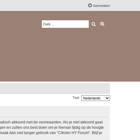
Aanmelden
Zoek
Uitgebreid zoeken
Taal:
matisch akkoord met de voorwaarden. Als je niet akkoord gaat
n en zullen ons best doen om je hiervan tijdig op de hoogte
maak dan niet langer gebruik van “Citroën HY Forum”. Blijf je