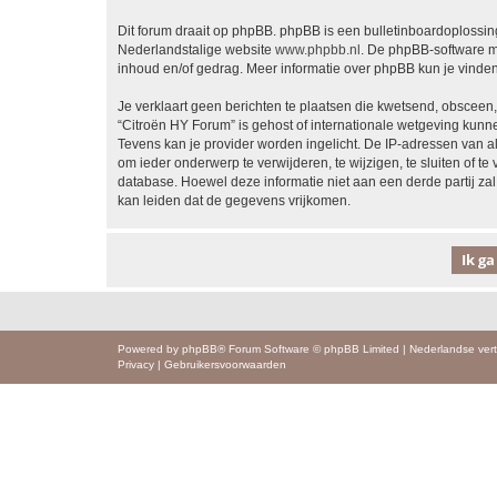
Dit forum draait op phpBB. phpBB is een bulletinboardoplossing
Nederlandstalige website
www.phpbb.nl
. De phpBB-software ma
inhoud en/of gedrag. Meer informatie over phpBB kun je vinde
Je verklaart geen berichten te plaatsen die kwetsend, obsceen, 
“Citroën HY Forum” is gehost of internationale wetgeving kunn
Tevens kan je provider worden ingelicht. De IP-adressen van 
om ieder onderwerp te verwijderen, te wijzigen, te sluiten of te
database. Hoewel deze informatie niet aan een derde partij z
kan leiden dat de gegevens vrijkomen.
Powered by
phpBB
® Forum Software © phpBB Limited
|
Nederlandse vert
Privacy
|
Gebruikersvoorwaarden