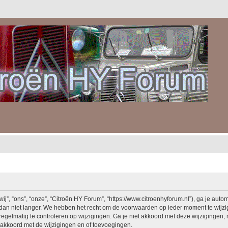
, “ons”, “onze”, “Citroën HY Forum”, “https://www.citroenhyforum.nl”), ga je auto
an niet langer. We hebben het recht om de voorwaarden op ieder moment te wijzige
egelmatig te controleren op wijzigingen. Ga je niet akkoord met deze wijzigingen, 
akkoord met de wijzigingen en of toevoegingen.