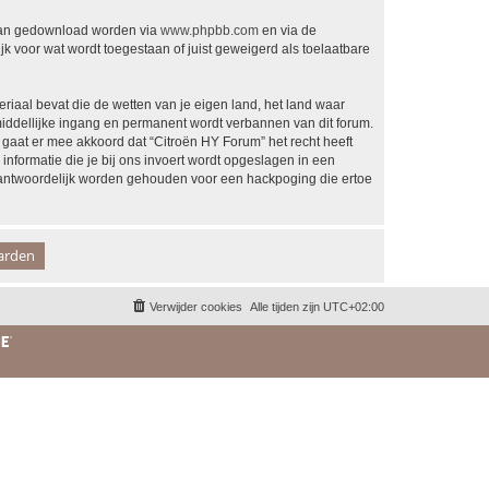
 kan gedownload worden via
www.phpbb.com
en via de
k voor wat wordt toegestaan of juist geweigerd als toelaatbare
eriaal bevat die de wetten van je eigen land, het land waar
middellijke ingang en permanent wordt verbannen van dit forum.
aat er mee akkoord dat “Citroën HY Forum” het recht heeft
 informatie die je bij ons invoert wordt opgeslagen in een
rantwoordelijk worden gehouden voor een hackpoging die ertoe
Verwijder cookies
Alle tijden zijn
UTC+02:00