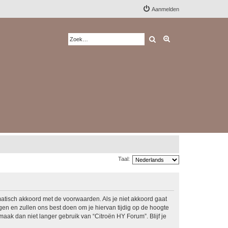
Aanmelden
Zoek
Uitgebreid zoeken
Taal:
matisch akkoord met de voorwaarden. Als je niet akkoord gaat
n en zullen ons best doen om je hiervan tijdig op de hoogte
maak dan niet langer gebruik van “Citroën HY Forum”. Blijf je