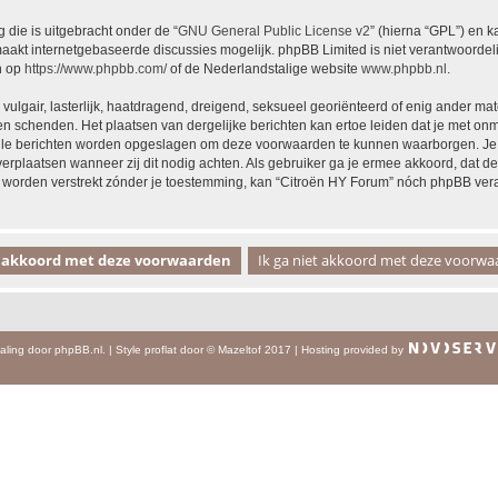
 die is uitgebracht onder de “
GNU General Public License v2
” (hierna “GPL”) en
akt internetgebaseerde discussies mogelijk. phpBB Limited is niet verantwoordelij
n op
https://www.phpbb.com/
of de Nederlandstalige website
www.phpbb.nl
.
vulgair, lasterlijk, haatdragend, dreigend, seksueel georiënteerd of enig ander mat
en schenden. Het plaatsen van dergelijke berichten kan ertoe leiden dat je met on
alle berichten worden opgeslagen om deze voorwaarden te kunnen waarborgen. Je g
 verplaatsen wanneer zij dit nodig achten. Als gebruiker ga je ermee akkoord, dat de
al worden verstrekt zónder je toestemming, kan “Citroën HY Forum” nóch phpBB ve
aling door
phpBB.nl
.
|
Style
proflat
door ©
Mazeltof
2017
|
Hosting provided by