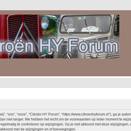
, “ons”, “onze”, “Citroën HY Forum”, “https://www.citroenhyforum.nl”), ga je auto
an niet langer. We hebben het recht om de voorwaarden op ieder moment te wijzige
egelmatig te controleren op wijzigingen. Ga je niet akkoord met deze wijzigingen, 
akkoord met de wijzigingen en of toevoegingen.