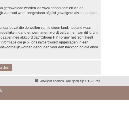
 kan gedownload worden via
www.phpbb.com
en via de
k voor wat wordt toegestaan of juist geweigerd als toelaatbare
eriaal bevat die de wetten van je eigen land, het land waar
middellijke ingang en permanent wordt verbannen van dit forum.
aat er mee akkoord dat “Citroën HY Forum” het recht heeft
 informatie die je bij ons invoert wordt opgeslagen in een
rantwoordelijk worden gehouden voor een hackpoging die ertoe
Verwijder cookies
Alle tijden zijn
UTC+02:00