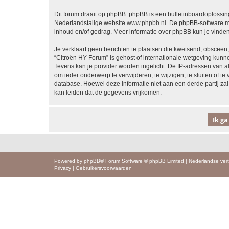
Dit forum draait op phpBB. phpBB is een bulletinboardoplossing
Nederlandstalige website
www.phpbb.nl
. De phpBB-software ma
inhoud en/of gedrag. Meer informatie over phpBB kun je vinde
Je verklaart geen berichten te plaatsen die kwetsend, obsceen, 
“Citroën HY Forum” is gehost of internationale wetgeving kunn
Tevens kan je provider worden ingelicht. De IP-adressen van 
om ieder onderwerp te verwijderen, te wijzigen, te sluiten of te
database. Hoewel deze informatie niet aan een derde partij z
kan leiden dat de gegevens vrijkomen.
Powered by
phpBB
® Forum Software © phpBB Limited
|
Nederlandse vert
Privacy
|
Gebruikersvoorwaarden