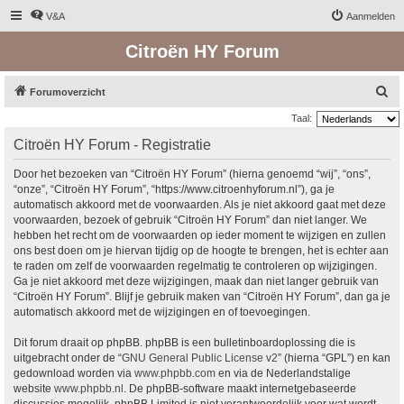
V&A
Aanmelden
Citroën HY Forum
Z
Forumoverzicht
o
Taal:
e
Citroën HY Forum - Registratie
k
Door het bezoeken van “Citroën HY Forum” (hierna genoemd “wij”, “ons”,
“onze”, “Citroën HY Forum”, “https://www.citroenhyforum.nl”), ga je
automatisch akkoord met de voorwaarden. Als je niet akkoord gaat met deze
voorwaarden, bezoek of gebruik “Citroën HY Forum” dan niet langer. We
hebben het recht om de voorwaarden op ieder moment te wijzigen en zullen
ons best doen om je hiervan tijdig op de hoogte te brengen, het is echter aan
te raden om zelf de voorwaarden regelmatig te controleren op wijzigingen.
Ga je niet akkoord met deze wijzigingen, maak dan niet langer gebruik van
“Citroën HY Forum”. Blijf je gebruik maken van “Citroën HY Forum”, dan ga je
automatisch akkoord met de wijzigingen en of toevoegingen.
Dit forum draait op phpBB. phpBB is een bulletinboardoplossing die is
uitgebracht onder de “
GNU General Public License v2
” (hierna “GPL”) en kan
gedownload worden via
www.phpbb.com
en via de Nederlandstalige
website
www.phpbb.nl
. De phpBB-software maakt internetgebaseerde