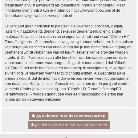
discussies mogelijk. phpBB Limited is niet verantwoordelijk voor wat wordt
toegestaan of juist geweigerd als toelaatbare inhoud en/of gedrag. Meer
informatie over phpBB kun je vinden op
https://www.phpbb.com/
of de
Nederlandstalige website
www.phpbb.nl
.
Je verklaart geen berichten te plaatsen die kwetsend, obsceen, vulgair,
lasterlijk, haatdragend, dreigend, seksueel georiënteerd of enig ander
materiaal bevat die de wetten van je eigen land, het land waar “Citroën HY
Forum” is gehost of internationale wetgeving kunnen schenden. Het plaatsen
van dergelijke berichten kan ertoe leiden dat je met onmiddellijke ingang en
permanent wordt verbannen van dit forum. Tevens kan je provider worden
ingelicht. De IP-adressen van alle berichten worden opgeslagen om deze
voorwaarden te kunnen waarborgen. Je gaat er mee akkoord dat “Citroën
HY Forum” het recht heeft om ieder onderwerp te verwijderen, te wijzigen, te
sluiten of te verplaatsen wanneer zij dit nodig achten. Als gebruiker ga je
ermee akkoord, dat de informatie die je bij ons invoert wordt opgeslagen in
een database. Hoewel deze informatie niet aan een derde partij zal worden
verstrekt zónder je toestemming, kan “Citroën HY Forum” nóch phpBB
verantwoordelijk worden gehouden voor een hackpoging die ertoe kan
leiden dat de gegevens vrijkomen.