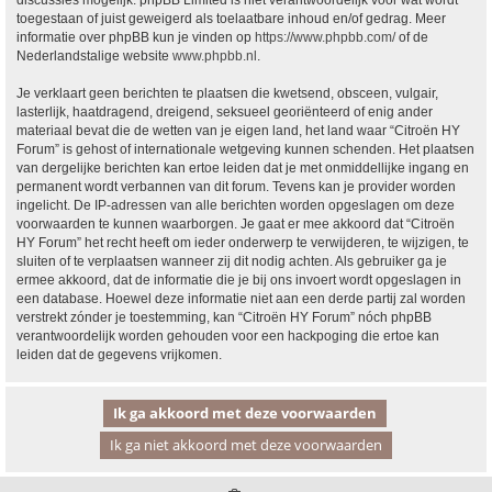
discussies mogelijk. phpBB Limited is niet verantwoordelijk voor wat wordt
toegestaan of juist geweigerd als toelaatbare inhoud en/of gedrag. Meer
informatie over phpBB kun je vinden op
https://www.phpbb.com/
of de
Nederlandstalige website
www.phpbb.nl
.
Je verklaart geen berichten te plaatsen die kwetsend, obsceen, vulgair,
lasterlijk, haatdragend, dreigend, seksueel georiënteerd of enig ander
materiaal bevat die de wetten van je eigen land, het land waar “Citroën HY
Forum” is gehost of internationale wetgeving kunnen schenden. Het plaatsen
van dergelijke berichten kan ertoe leiden dat je met onmiddellijke ingang en
permanent wordt verbannen van dit forum. Tevens kan je provider worden
ingelicht. De IP-adressen van alle berichten worden opgeslagen om deze
voorwaarden te kunnen waarborgen. Je gaat er mee akkoord dat “Citroën
HY Forum” het recht heeft om ieder onderwerp te verwijderen, te wijzigen, te
sluiten of te verplaatsen wanneer zij dit nodig achten. Als gebruiker ga je
ermee akkoord, dat de informatie die je bij ons invoert wordt opgeslagen in
een database. Hoewel deze informatie niet aan een derde partij zal worden
verstrekt zónder je toestemming, kan “Citroën HY Forum” nóch phpBB
verantwoordelijk worden gehouden voor een hackpoging die ertoe kan
leiden dat de gegevens vrijkomen.