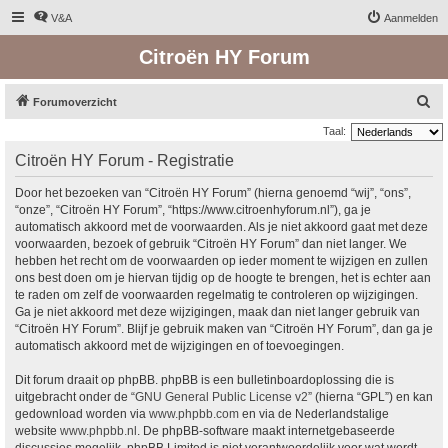
V&A
Aanmelden
Citroën HY Forum
Z
Forumoverzicht
o
Taal:
e
Citroën HY Forum - Registratie
k
Door het bezoeken van “Citroën HY Forum” (hierna genoemd “wij”, “ons”,
“onze”, “Citroën HY Forum”, “https://www.citroenhyforum.nl”), ga je
automatisch akkoord met de voorwaarden. Als je niet akkoord gaat met deze
voorwaarden, bezoek of gebruik “Citroën HY Forum” dan niet langer. We
hebben het recht om de voorwaarden op ieder moment te wijzigen en zullen
ons best doen om je hiervan tijdig op de hoogte te brengen, het is echter aan
te raden om zelf de voorwaarden regelmatig te controleren op wijzigingen.
Ga je niet akkoord met deze wijzigingen, maak dan niet langer gebruik van
“Citroën HY Forum”. Blijf je gebruik maken van “Citroën HY Forum”, dan ga je
automatisch akkoord met de wijzigingen en of toevoegingen.
Dit forum draait op phpBB. phpBB is een bulletinboardoplossing die is
uitgebracht onder de “
GNU General Public License v2
” (hierna “GPL”) en kan
gedownload worden via
www.phpbb.com
en via de Nederlandstalige
website
www.phpbb.nl
. De phpBB-software maakt internetgebaseerde