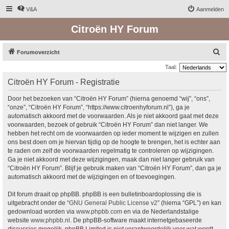
V&A
Aanmelden
Citroën HY Forum
Z
Forumoverzicht
o
Taal:
e
Citroën HY Forum - Registratie
k
Door het bezoeken van “Citroën HY Forum” (hierna genoemd “wij”, “ons”,
“onze”, “Citroën HY Forum”, “https://www.citroenhyforum.nl”), ga je
automatisch akkoord met de voorwaarden. Als je niet akkoord gaat met deze
voorwaarden, bezoek of gebruik “Citroën HY Forum” dan niet langer. We
hebben het recht om de voorwaarden op ieder moment te wijzigen en zullen
ons best doen om je hiervan tijdig op de hoogte te brengen, het is echter aan
te raden om zelf de voorwaarden regelmatig te controleren op wijzigingen.
Ga je niet akkoord met deze wijzigingen, maak dan niet langer gebruik van
“Citroën HY Forum”. Blijf je gebruik maken van “Citroën HY Forum”, dan ga je
automatisch akkoord met de wijzigingen en of toevoegingen.
Dit forum draait op phpBB. phpBB is een bulletinboardoplossing die is
uitgebracht onder de “
GNU General Public License v2
” (hierna “GPL”) en kan
gedownload worden via
www.phpbb.com
en via de Nederlandstalige
website
www.phpbb.nl
. De phpBB-software maakt internetgebaseerde