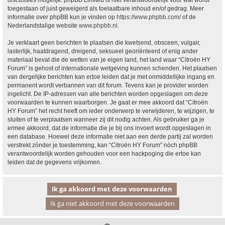
discussies mogelijk. phpBB Limited is niet verantwoordelijk voor wat wordt
toegestaan of juist geweigerd als toelaatbare inhoud en/of gedrag. Meer
informatie over phpBB kun je vinden op
https://www.phpbb.com/
of de
Nederlandstalige website
www.phpbb.nl
.
Je verklaart geen berichten te plaatsen die kwetsend, obsceen, vulgair,
lasterlijk, haatdragend, dreigend, seksueel georiënteerd of enig ander
materiaal bevat die de wetten van je eigen land, het land waar “Citroën HY
Forum” is gehost of internationale wetgeving kunnen schenden. Het plaatsen
van dergelijke berichten kan ertoe leiden dat je met onmiddellijke ingang en
permanent wordt verbannen van dit forum. Tevens kan je provider worden
ingelicht. De IP-adressen van alle berichten worden opgeslagen om deze
voorwaarden te kunnen waarborgen. Je gaat er mee akkoord dat “Citroën
HY Forum” het recht heeft om ieder onderwerp te verwijderen, te wijzigen, te
sluiten of te verplaatsen wanneer zij dit nodig achten. Als gebruiker ga je
ermee akkoord, dat de informatie die je bij ons invoert wordt opgeslagen in
een database. Hoewel deze informatie niet aan een derde partij zal worden
verstrekt zónder je toestemming, kan “Citroën HY Forum” nóch phpBB
verantwoordelijk worden gehouden voor een hackpoging die ertoe kan
leiden dat de gegevens vrijkomen.