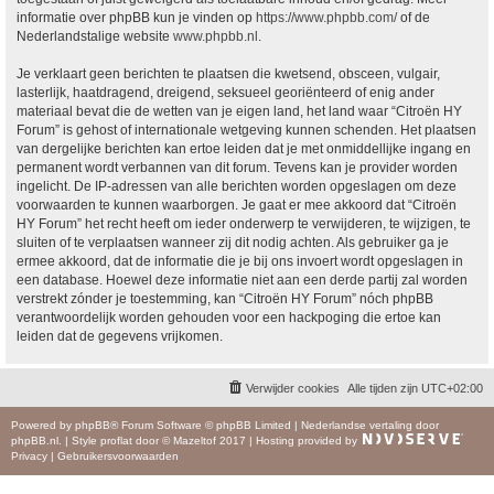
informatie over phpBB kun je vinden op
https://www.phpbb.com/
of de
Nederlandstalige website
www.phpbb.nl
.
Je verklaart geen berichten te plaatsen die kwetsend, obsceen, vulgair,
lasterlijk, haatdragend, dreigend, seksueel georiënteerd of enig ander
materiaal bevat die de wetten van je eigen land, het land waar “Citroën HY
Forum” is gehost of internationale wetgeving kunnen schenden. Het plaatsen
van dergelijke berichten kan ertoe leiden dat je met onmiddellijke ingang en
permanent wordt verbannen van dit forum. Tevens kan je provider worden
ingelicht. De IP-adressen van alle berichten worden opgeslagen om deze
voorwaarden te kunnen waarborgen. Je gaat er mee akkoord dat “Citroën
HY Forum” het recht heeft om ieder onderwerp te verwijderen, te wijzigen, te
sluiten of te verplaatsen wanneer zij dit nodig achten. Als gebruiker ga je
ermee akkoord, dat de informatie die je bij ons invoert wordt opgeslagen in
een database. Hoewel deze informatie niet aan een derde partij zal worden
verstrekt zónder je toestemming, kan “Citroën HY Forum” nóch phpBB
verantwoordelijk worden gehouden voor een hackpoging die ertoe kan
leiden dat de gegevens vrijkomen.
Verwijder cookies
Alle tijden zijn
UTC+02:00
Powered by
phpBB
® Forum Software © phpBB Limited
|
Nederlandse vertaling door
phpBB.nl
.
|
Style
proflat
door ©
Mazeltof
2017
|
Hosting provided by
Privacy
|
Gebruikersvoorwaarden