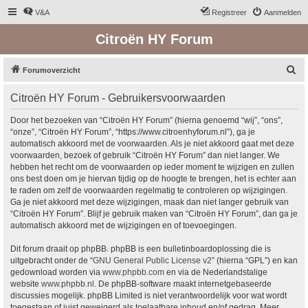
V&A
Registreer
Aanmelden
Citroën HY Forum
Z
Forumoverzicht
o
Citroën HY Forum - Gebruikersvoorwaarden
e
k
Door het bezoeken van “Citroën HY Forum” (hierna genoemd “wij”, “ons”,
“onze”, “Citroën HY Forum”, “https://www.citroenhyforum.nl”), ga je
automatisch akkoord met de voorwaarden. Als je niet akkoord gaat met deze
voorwaarden, bezoek of gebruik “Citroën HY Forum” dan niet langer. We
hebben het recht om de voorwaarden op ieder moment te wijzigen en zullen
ons best doen om je hiervan tijdig op de hoogte te brengen, het is echter aan
te raden om zelf de voorwaarden regelmatig te controleren op wijzigingen.
Ga je niet akkoord met deze wijzigingen, maak dan niet langer gebruik van
“Citroën HY Forum”. Blijf je gebruik maken van “Citroën HY Forum”, dan ga je
automatisch akkoord met de wijzigingen en of toevoegingen.
Dit forum draait op phpBB. phpBB is een bulletinboardoplossing die is
uitgebracht onder de “
GNU General Public License v2
” (hierna “GPL”) en kan
gedownload worden via
www.phpbb.com
en via de Nederlandstalige
website
www.phpbb.nl
. De phpBB-software maakt internetgebaseerde
discussies mogelijk. phpBB Limited is niet verantwoordelijk voor wat wordt
toegestaan of juist geweigerd als toelaatbare inhoud en/of gedrag. Meer